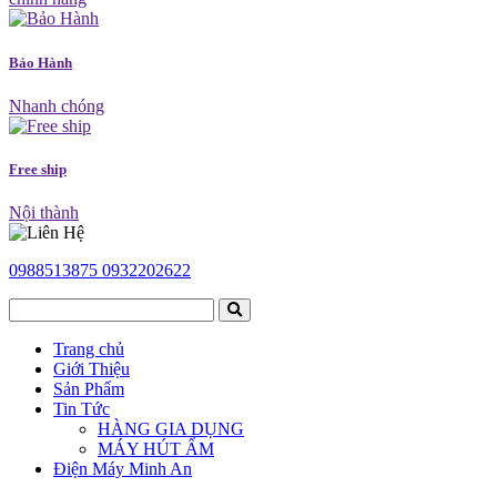
Bảo Hành
Nhanh chóng
Free ship
Nội thành
0988513875
0932202622
Trang chủ
Giới Thiệu
Sản Phẩm
Tin Tức
HÀNG GIA DỤNG
MÁY HÚT ẨM
Điện Máy Minh An