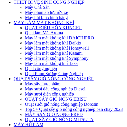
THIẾT BỊ VỆ SINH CÔNG NGHIỆP
Máy Chà Sàn
Máy phun áp lực rửa xe
Máy hút bụi chính hãng
MÁY LÀM MÁT KHÔNG KHÍ
QUẠT ĐIỀU HÒA KUNGFU
Quạt làm Mát Aroma
Máy làm mát không khí DAICHIPRO
Máy làm mát không khí Daikio
Máy làm mát không khí Honeywell
Máy làm mát không khí Kasami
Máy làm mát không khí Symphony
Máy làm mát không khí Taka
Quạt công nghiệp
Quạt Phun Sương Công Nghiệp
QUẠT SẤY GIÓ NÓNG CÔNG NGHIỆP
Máy sấy thực phẩm
Máy sưởi dầu công nghiệp Diesel
Máy sưởi điện công nghiệp
QUẠT SẤY GIÓ NÓNG EBISU
Quạt sưởi gió nóng công nghiệp Dorosin
Top 5+ Quạt sấy gió nóng công nghiệp bán chạy 2023
MÁY SẤY GIÓ NÓNG FRED
QUẠT SẤY GIÓ NÓNG MITSUTA
MÁY HÚT ẨM