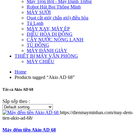
Máy Trộn Bột - Máy Đánh Trứng
Robot Hút Bụi Thông Minh
MÁY SƯỞI
Quạt cắt gió( chắn gió) điều hòa
Tủ Lạnh
MÁY XAY, MÁY ÉP
ĐIỀU HÒA DI ĐỘNG
CÂY NƯỚC NÓNG LẠNH
TỦ ĐÔNG
MÁY ĐÁNH GIÀY
THIẾT BỊ MÁY VĂN PHÒNG
MÁY CHIẾU
Home
Products tagged “Akio AD 68”
Tất cả Akio AD 68
Sắp xếp theo :
https://dienmayminhan.com/may-dem-
tien-akio-ad-68/
Máy đếm tiền Akio AD 68