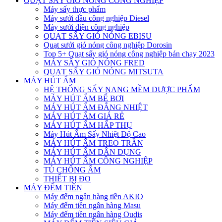
QUẠT SẤY GIÓ NÓNG CÔNG NGHIỆP
Máy sấy thực phẩm
Máy sưởi dầu công nghiệp Diesel
Máy sưởi điện công nghiệp
QUẠT SẤY GIÓ NÓNG EBISU
Quạt sưởi gió nóng công nghiệp Dorosin
Top 5+ Quạt sấy gió nóng công nghiệp bán chạy 2023
MÁY SẤY GIÓ NÓNG FRED
QUẠT SẤY GIÓ NÓNG MITSUTA
MÁY HÚT ẨM
HỆ THỐNG SẤY NANG MỀM DƯỢC PHẨM
MÁY HÚT ẨM BỂ BƠI
MÁY HÚT ẨM ĐẲNG NHIỆT
MÁY HÚT ẨM GIÁ RẺ
MÁY HÚT ẨM HẤP THỤ
Máy Hút Ẩm Sấy Nhiệt Độ Cao
MÁY HÚT ẨM TREO TRẦN
MÁY HÚT ẨM DÂN DỤNG
MÁY HÚT ẨM CÔNG NGHIỆP
TỦ CHỐNG ẨM
THIẾT BỊ ĐO
MÁY ĐẾM TIỀN
Máy đếm ngân hàng tiền AKIO
Máy đếm tiền ngân hàng Masu
Máy đếm tiền ngân hàng Oudis