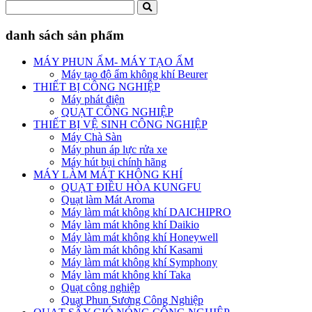
danh sách sản phẩm
MÁY PHUN ẨM- MÁY TẠO ẨM
Máy tạo độ ẩm không khí Beurer
THIẾT BỊ CÔNG NGHIỆP
Máy phát điện
QUẠT CÔNG NGHIỆP
THIẾT BỊ VỆ SINH CÔNG NGHIỆP
Máy Chà Sàn
Máy phun áp lực rửa xe
Máy hút bụi chính hãng
MÁY LÀM MÁT KHÔNG KHÍ
QUẠT ĐIỀU HÒA KUNGFU
Quạt làm Mát Aroma
Máy làm mát không khí DAICHIPRO
Máy làm mát không khí Daikio
Máy làm mát không khí Honeywell
Máy làm mát không khí Kasami
Máy làm mát không khí Symphony
Máy làm mát không khí Taka
Quạt công nghiệp
Quạt Phun Sương Công Nghiệp