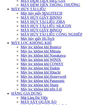
MÁY ĐẾM TIỀN SIÊU GIẢ
MÁY ĐẾM TIỀN THÔNG THƯỜNG
MÁY HỦY TÀI LIỆU
Máy hủy giấy MAGITECH
MÁY HỦY GIẤY BINNO
MÁY HỦY TÀI LIỆU ZIBA
MÁY HỦY TÀI LIỆU SILICON
MÁY HỦY GIẤY BINGO
MÁY HỦY TÀI LIỆU CÔNG NGHIỆP
Máy hủy giấy Hi-Tech
MÁY LỌC KHÔNG KHÍ
Máy lọc không khí Boneco
Máy lọc không khí Mitsuta
Máy lọc không khí Nagakawa
Máy lọc không khí WINIX
Máy lọc không khí COWAY
Máy lọc không khí Daikin
Máy lọc không khí Hitachi
Máy lọc không khí Honeywell
Máy lọc không khí Panasonic
Máy lọc không khí Sharp
Máy lọc không khí trên ô tô
HÀNG GIA DỤNG
Mát Làm Đá Viên
MÁY SẤY QUẦN ÁO