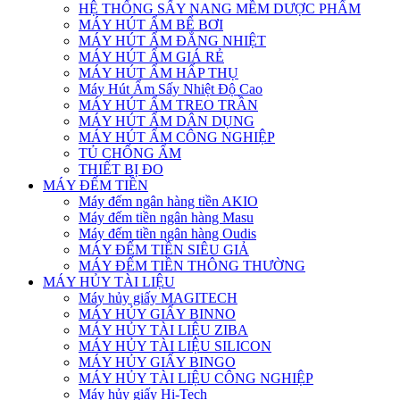
HỆ THỐNG SẤY NANG MỀM DƯỢC PHẨM
MÁY HÚT ẨM BỂ BƠI
MÁY HÚT ẨM ĐẲNG NHIỆT
MÁY HÚT ẨM GIÁ RẺ
MÁY HÚT ẨM HẤP THỤ
Máy Hút Ẩm Sấy Nhiệt Độ Cao
MÁY HÚT ẨM TREO TRẦN
MÁY HÚT ẨM DÂN DỤNG
MÁY HÚT ẨM CÔNG NGHIỆP
TỦ CHỐNG ẨM
THIẾT BỊ ĐO
MÁY ĐẾM TIỀN
Máy đếm ngân hàng tiền AKIO
Máy đếm tiền ngân hàng Masu
Máy đếm tiền ngân hàng Oudis
MÁY ĐẾM TIỀN SIÊU GIẢ
MÁY ĐẾM TIỀN THÔNG THƯỜNG
MÁY HỦY TÀI LIỆU
Máy hủy giấy MAGITECH
MÁY HỦY GIẤY BINNO
MÁY HỦY TÀI LIỆU ZIBA
MÁY HỦY TÀI LIỆU SILICON
MÁY HỦY GIẤY BINGO
MÁY HỦY TÀI LIỆU CÔNG NGHIỆP
Máy hủy giấy Hi-Tech