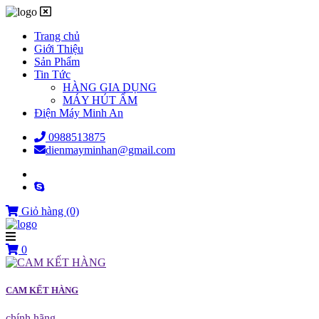
Trang chủ
Giới Thiệu
Sản Phẩm
Tin Tức
HÀNG GIA DỤNG
MÁY HÚT ẨM
Điện Máy Minh An
0988513875
dienmayminhan@gmail.com
Giỏ hàng
(0)
0
CAM KẾT HÀNG
chính hãng