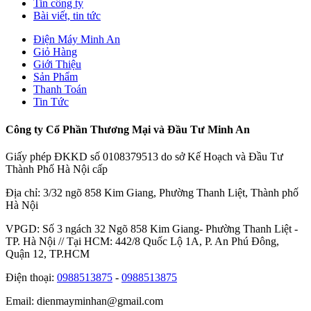
Tin công ty
Bài viết, tin tức
Điện Máy Minh An
Giỏ Hàng
Giới Thiệu
Sản Phẩm
Thanh Toán
Tin Tức
Công ty Cổ Phần Thương Mại và Đầu Tư Minh An
Giấy phép ĐKKD số 0108379513 do sở Kế Hoạch và Đầu Tư
Thành Phố Hà Nội cấp
Địa chỉ: 3/32 ngõ 858 Kim Giang, Phường Thanh Liệt, Thành phố
Hà Nội
VPGD: Số 3 ngách 32 Ngõ 858 Kim Giang- Phường Thanh Liệt -
TP. Hà Nội // Tại HCM: 442/8 Quốc Lộ 1A, P. An Phú Đông,
Quận 12, TP.HCM
Điện thoại:
0988513875
-
0988513875
Email: dienmayminhan@gmail.com