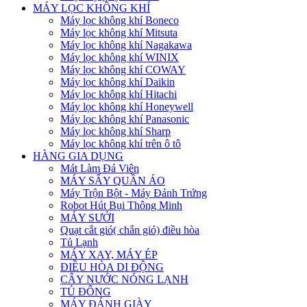
MÁY LỌC KHÔNG KHÍ
Máy lọc không khí Boneco
Máy lọc không khí Mitsuta
Máy lọc không khí Nagakawa
Máy lọc không khí WINIX
Máy lọc không khí COWAY
Máy lọc không khí Daikin
Máy lọc không khí Hitachi
Máy lọc không khí Honeywell
Máy lọc không khí Panasonic
Máy lọc không khí Sharp
Máy lọc không khí trên ô tô
HÀNG GIA DỤNG
Mát Làm Đá Viên
MÁY SẤY QUẦN ÁO
Máy Trộn Bột - Máy Đánh Trứng
Robot Hút Bụi Thông Minh
MÁY SƯỞI
Quạt cắt gió( chắn gió) điều hòa
Tủ Lạnh
MÁY XAY, MÁY ÉP
ĐIỀU HÒA DI ĐỘNG
CÂY NƯỚC NÓNG LẠNH
TỦ ĐÔNG
MÁY ĐÁNH GIÀY