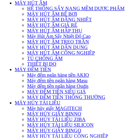
MÁY HÚT ẨM
HỆ THỐNG SẤY NANG MỀM DƯỢC PHẨM
MÁY HÚT ẨM BỂ BƠI
MÁY HÚT ẨM ĐẲNG NHIỆT
MÁY HÚT ẨM GIÁ RẺ
MÁY HÚT ẨM HẤP THỤ
Máy Hút Ẩm Sấy Nhiệt Độ Cao
MÁY HÚT ẨM TREO TRẦN
MÁY HÚT ẨM DÂN DỤNG
MÁY HÚT ẨM CÔNG NGHIỆP
TỦ CHỐNG ẨM
THIẾT BỊ ĐO
MÁY ĐẾM TIỀN
Máy đếm ngân hàng tiền AKIO
Máy đếm tiền ngân hàng Masu
Máy đếm tiền ngân hàng Oudis
MÁY ĐẾM TIỀN SIÊU GIẢ
MÁY ĐẾM TIỀN THÔNG THƯỜNG
MÁY HỦY TÀI LIỆU
Máy hủy giấy MAGITECH
MÁY HỦY GIẤY BINNO
MÁY HỦY TÀI LIỆU ZIBA
MÁY HỦY TÀI LIỆU SILICON
MÁY HỦY GIẤY BINGO
MÁY HỦY TÀI LIỆU CÔNG NGHIỆP