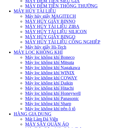
MÁY ĐẾM TIỀN SIÊU GIẢ
MÁY ĐẾM TIỀN THÔNG THƯỜNG
MÁY HỦY TÀI LIỆU
Máy hủy giấy MAGITECH
MÁY HỦY GIẤY BINNO
MÁY HỦY TÀI LIỆU ZIBA
MÁY HỦY TÀI LIỆU SILICON
MÁY HỦY GIẤY BINGO
MÁY HỦY TÀI LIỆU CÔNG NGHIỆP
Máy hủy giấy Hi-Tech
MÁY LỌC KHÔNG KHÍ
Máy lọc không khí Boneco
Máy lọc không khí Mitsuta
Máy lọc không khí Nagakawa
Máy lọc không khí WINIX
Máy lọc không khí COWAY
Máy lọc không khí Daikin
Máy lọc không khí Hitachi
Máy lọc không khí Honeywell
Máy lọc không khí Panasonic
Máy lọc không khí Sharp
Máy lọc không khí trên ô tô
HÀNG GIA DỤNG
Mát Làm Đá Viên
MÁY SẤY QUẦN ÁO