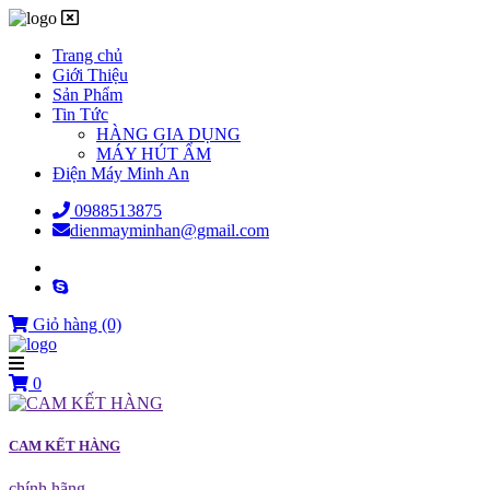
Trang chủ
Giới Thiệu
Sản Phẩm
Tin Tức
HÀNG GIA DỤNG
MÁY HÚT ẨM
Điện Máy Minh An
0988513875
dienmayminhan@gmail.com
Giỏ hàng
(0)
0
CAM KẾT HÀNG
chính hãng