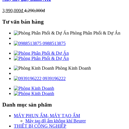
3,990,000
đ
4,290,000
đ
Tư vấn bán hàng
Phòng Phân Phối & Dự Án
0988513875
Phòng Kinh Doanh
0939196222
Danh mục sản phẩm
MÁY PHUN ẨM- MÁY TẠO ẨM
Máy tạo độ ẩm không khí Beurer
THIẾT BỊ CÔNG NGHIỆP