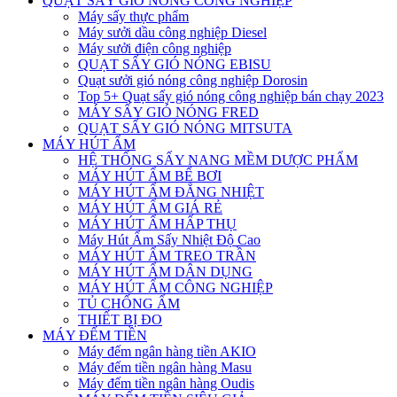
QUẠT SẤY GIÓ NÓNG CÔNG NGHIỆP
Máy sấy thực phẩm
Máy sưởi dầu công nghiệp Diesel
Máy sưởi điện công nghiệp
QUẠT SẤY GIÓ NÓNG EBISU
Quạt sưởi gió nóng công nghiệp Dorosin
Top 5+ Quạt sấy gió nóng công nghiệp bán chạy 2023
MÁY SẤY GIÓ NÓNG FRED
QUẠT SẤY GIÓ NÓNG MITSUTA
MÁY HÚT ẨM
HỆ THỐNG SẤY NANG MỀM DƯỢC PHẨM
MÁY HÚT ẨM BỂ BƠI
MÁY HÚT ẨM ĐẲNG NHIỆT
MÁY HÚT ẨM GIÁ RẺ
MÁY HÚT ẨM HẤP THỤ
Máy Hút Ẩm Sấy Nhiệt Độ Cao
MÁY HÚT ẨM TREO TRẦN
MÁY HÚT ẨM DÂN DỤNG
MÁY HÚT ẨM CÔNG NGHIỆP
TỦ CHỐNG ẨM
THIẾT BỊ ĐO
MÁY ĐẾM TIỀN
Máy đếm ngân hàng tiền AKIO
Máy đếm tiền ngân hàng Masu
Máy đếm tiền ngân hàng Oudis