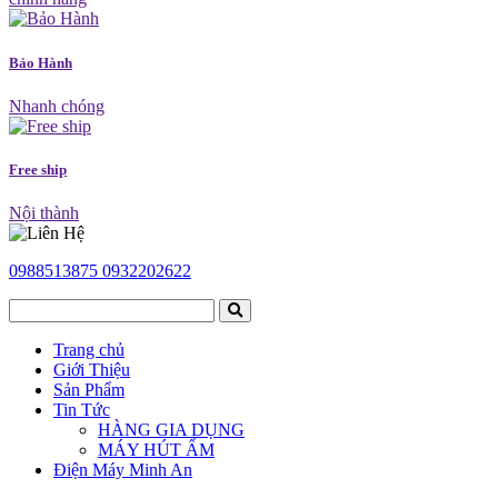
Bảo Hành
Nhanh chóng
Free ship
Nội thành
0988513875
0932202622
Trang chủ
Giới Thiệu
Sản Phẩm
Tin Tức
HÀNG GIA DỤNG
MÁY HÚT ẨM
Điện Máy Minh An