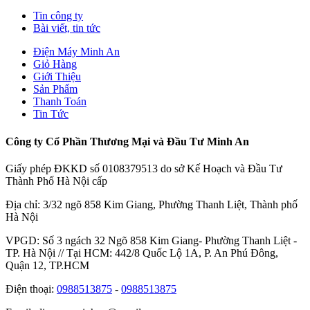
Tin công ty
Bài viết, tin tức
Điện Máy Minh An
Giỏ Hàng
Giới Thiệu
Sản Phẩm
Thanh Toán
Tin Tức
Công ty Cổ Phần Thương Mại và Đầu Tư Minh An
Giấy phép ĐKKD số 0108379513 do sở Kế Hoạch và Đầu Tư
Thành Phố Hà Nội cấp
Địa chỉ: 3/32 ngõ 858 Kim Giang, Phường Thanh Liệt, Thành phố
Hà Nội
VPGD: Số 3 ngách 32 Ngõ 858 Kim Giang- Phường Thanh Liệt -
TP. Hà Nội // Tại HCM: 442/8 Quốc Lộ 1A, P. An Phú Đông,
Quận 12, TP.HCM
Điện thoại:
0988513875
-
0988513875