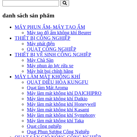
danh sách sản phẩm
MÁY PHUN ẨM- MÁY TẠO ẨM
Máy tạo độ ẩm không khí Beurer
THIẾT BỊ CÔNG NGHIỆP
Máy phát điện
QUẠT CÔNG NGHIỆP
THIẾT BỊ VỆ SINH CÔNG NGHIỆP
Máy Chà Sàn
Máy phun áp lực rửa xe
Máy hút bụi chính hãng
MÁY LÀM MÁT KHÔNG KHÍ
QUẠT ĐIỀU HÒA KUNGFU
Quạt làm Mát Aroma
Máy làm mát không khí DAICHIPRO
Máy làm mát không khí Daikio
Máy làm mát không khí Honeywell
Máy làm mát không khí Kasami
Máy làm mát không khí Symphony
Máy làm mát không khí Taka
Quạt công nghiệp
Quạt Phun Sương Công Nghiệp