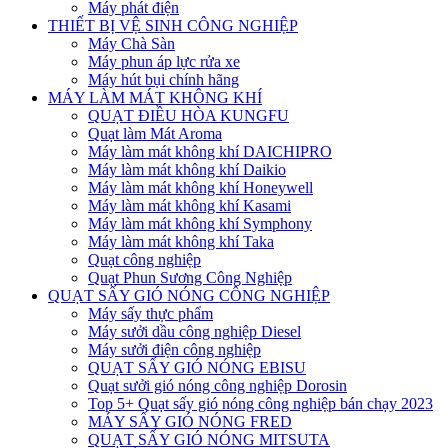
Máy phát điện
THIẾT BỊ VỆ SINH CÔNG NGHIỆP
Máy Chà Sàn
Máy phun áp lực rửa xe
Máy hút bụi chính hãng
MÁY LÀM MÁT KHÔNG KHÍ
QUẠT ĐIỀU HÒA KUNGFU
Quạt làm Mát Aroma
Máy làm mát không khí DAICHIPRO
Máy làm mát không khí Daikio
Máy làm mát không khí Honeywell
Máy làm mát không khí Kasami
Máy làm mát không khí Symphony
Máy làm mát không khí Taka
Quạt công nghiệp
Quạt Phun Sương Công Nghiệp
QUẠT SẤY GIÓ NÓNG CÔNG NGHIỆP
Máy sấy thực phẩm
Máy sưởi dầu công nghiệp Diesel
Máy sưởi điện công nghiệp
QUẠT SẤY GIÓ NÓNG EBISU
Quạt sưởi gió nóng công nghiệp Dorosin
Top 5+ Quạt sấy gió nóng công nghiệp bán chạy 2023
MÁY SẤY GIÓ NÓNG FRED
QUẠT SẤY GIÓ NÓNG MITSUTA