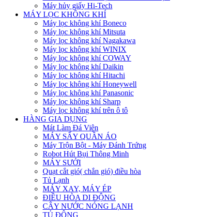
Máy hủy giấy Hi-Tech
MÁY LỌC KHÔNG KHÍ
Máy lọc không khí Boneco
Máy lọc không khí Mitsuta
Máy lọc không khí Nagakawa
Máy lọc không khí WINIX
Máy lọc không khí COWAY
Máy lọc không khí Daikin
Máy lọc không khí Hitachi
Máy lọc không khí Honeywell
Máy lọc không khí Panasonic
Máy lọc không khí Sharp
Máy lọc không khí trên ô tô
HÀNG GIA DỤNG
Mát Làm Đá Viên
MÁY SẤY QUẦN ÁO
Máy Trộn Bột - Máy Đánh Trứng
Robot Hút Bụi Thông Minh
MÁY SƯỞI
Quạt cắt gió( chắn gió) điều hòa
Tủ Lạnh
MÁY XAY, MÁY ÉP
ĐIỀU HÒA DI ĐỘNG
CÂY NƯỚC NÓNG LẠNH
TỦ ĐÔNG