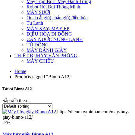
Máy Trộn Bột - Máy Đánh Trứng
Robot Hút Bụi Thông Minh
MÁY SƯỞI
Quạt cắt gió( chắn gió) điều hòa
Tủ Lạnh
MÁY XAY, MÁY ÉP
ĐIỀU HÒA DI ĐỘNG
CÂY NƯỚC NÓNG LẠNH
TỦ ĐÔNG
MÁY ĐÁNH GIÀY
THIẾT BỊ MÁY VĂN PHÒNG
MÁY CHIẾU
Home
Products tagged “Binno A12”
Tất cả Binno A12
Sắp xếp theo :
https://dienmayminhan.com/may-huy-
giay-binno-a12/
-7%
Máy hủy giấy Binno A12