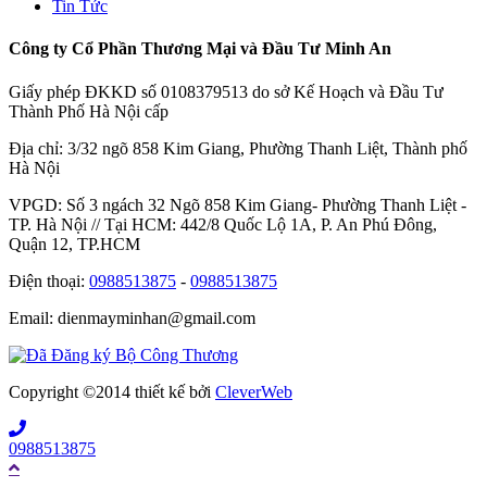
Tin Tức
Công ty Cổ Phần Thương Mại và Đầu Tư Minh An
Giấy phép ĐKKD số 0108379513 do sở Kế Hoạch và Đầu Tư
Thành Phố Hà Nội cấp
Địa chỉ: 3/32 ngõ 858 Kim Giang, Phường Thanh Liệt, Thành phố
Hà Nội
VPGD: Số 3 ngách 32 Ngõ 858 Kim Giang- Phường Thanh Liệt -
TP. Hà Nội // Tại HCM: 442/8 Quốc Lộ 1A, P. An Phú Đông,
Quận 12, TP.HCM
Điện thoại:
0988513875
-
0988513875
Email: dienmayminhan@gmail.com
Copyright ©2014 thiết kế bởi
CleverWeb
0988513875