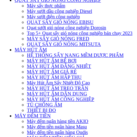
QUẠT SẤY GIÓ NÓNG CÔNG NGHIỆP
Máy sấy thực phẩm
Máy sưởi dầu công nghiệp Diesel
Máy sưởi điện công nghiệp
QUẠT SẤY GIÓ NÓNG EBISU
Quạt sưởi gió nóng công nghiệp Dorosin
Top 5+ Quạt sấy gió nóng công nghiệp bán chạy 2023
MÁY SẤY GIÓ NÓNG FRED
QUẠT SẤY GIÓ NÓNG MITSUTA
MÁY HÚT ẨM
HỆ THỐNG SẤY NANG MỀM DƯỢC PHẨM
MÁY HÚT ẨM BỂ BƠI
MÁY HÚT ẨM ĐẲNG NHIỆT
MÁY HÚT ẨM GIÁ RẺ
MÁY HÚT ẨM HẤP THỤ
Máy Hút Ẩm Sấy Nhiệt Độ Cao
MÁY HÚT ẨM TREO TRẦN
MÁY HÚT ẨM DÂN DỤNG
MÁY HÚT ẨM CÔNG NGHIỆP
TỦ CHỐNG ẨM
THIẾT BỊ ĐO
MÁY ĐẾM TIỀN
Máy đếm ngân hàng tiền AKIO
Máy đếm tiền ngân hàng Masu
Máy đếm tiền ngân hàng Oudis