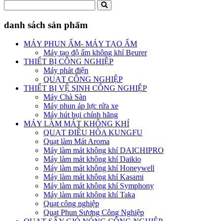
danh sách sản phẩm
MÁY PHUN ẨM- MÁY TẠO ẨM
Máy tạo độ ẩm không khí Beurer
THIẾT BỊ CÔNG NGHIỆP
Máy phát điện
QUẠT CÔNG NGHIỆP
THIẾT BỊ VỆ SINH CÔNG NGHIỆP
Máy Chà Sàn
Máy phun áp lực rửa xe
Máy hút bụi chính hãng
MÁY LÀM MÁT KHÔNG KHÍ
QUẠT ĐIỀU HÒA KUNGFU
Quạt làm Mát Aroma
Máy làm mát không khí DAICHIPRO
Máy làm mát không khí Daikio
Máy làm mát không khí Honeywell
Máy làm mát không khí Kasami
Máy làm mát không khí Symphony
Máy làm mát không khí Taka
Quạt công nghiệp
Quạt Phun Sương Công Nghiệp