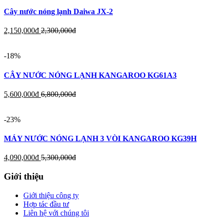
Cây nước nóng lạnh Daiwa JX-2
2,150,000
đ
2,300,000
đ
-18%
CÂY NƯỚC NÓNG LẠNH KANGAROO KG61A3
5,600,000
đ
6,800,000
đ
-23%
MÁY NƯỚC NÓNG LẠNH 3 VÒI KANGAROO KG39H
4,090,000
đ
5,300,000
đ
Giới thiệu
Giới thiệu công ty
Hợp tác đầu tư
Liên hệ với chúng tôi