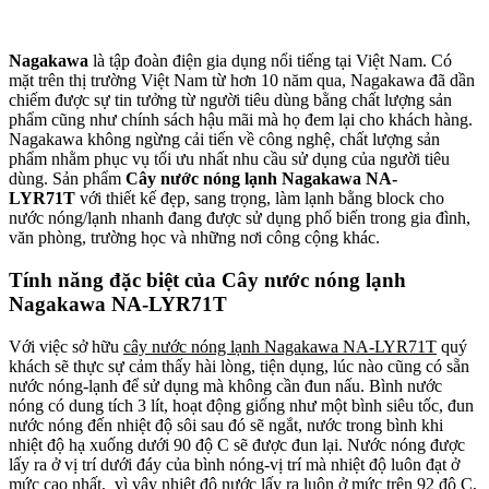
Nagakawa
là tập đoàn điện gia dụng nổi tiếng tại Việt Nam. Có
mặt trên thị trường Việt Nam từ hơn 10 năm qua, Nagakawa đã dần
chiếm được sự tin tưởng từ người tiêu dùng bằng chất lượng sản
phẩm cũng như chính sách hậu mãi mà họ đem lại cho khách hàng.
Nagakawa không ngừng cải tiến về công nghệ, chất lượng sản
phẩm nhằm phục vụ tối ưu nhất nhu cầu sử dụng của người tiêu
dùng. Sản phẩm
Cây nước nóng lạnh Nagakawa NA-
LYR71T
với thiết kế đẹp, sang trọng, làm lạnh bằng block cho
nước nóng/lạnh nhanh đang được sử dụng phổ biến trong gia đình,
văn phòng, trường học và những nơi công cộng khác.
Tính năng đặc biệt của Cây nước nóng lạnh
Nagakawa NA-LYR71T
Với việc sở hữu
cây nước nóng lạnh Nagakawa NA-LYR71T
quý
khách sẽ thực sự cảm thấy hài lòng, tiện dụng, lúc nào cũng có sẵn
nước nóng-lạnh để sử dụng mà không cần đun nấu. Bình nước
nóng có dung tích 3 lít, hoạt động giống như một bình siêu tốc, đun
nước nóng đến nhiệt độ sôi sau đó sẽ ngắt, nước trong bình khi
nhiệt độ hạ xuống dưới 90 độ C sẽ được đun lại. Nước nóng được
lấy ra ở vị trí dưới đáy của bình nóng-vị trí mà nhiệt độ luôn đạt ở
mức cao nhất, vì vậy nhiệt độ nước lấy ra luôn ở mức trên 92 độ C,