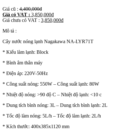
Giá cũ :
4,400,000
đ
Giá có VAT :
3,850,000
đ
Giá chưa có VAT :
3,850,000
đ
Mô tả :
Cây nước nóng lạnh Nagakawa NA-LYR71T
* Kiểu làm lạnh: Block
* Bình âm thân máy
* Điện áp: 220V-50Hz
* Công suất nóng: 550W – Công suất lạnh: 80W
* Nhiệt độ nóng: >90 độ C – Nhiệt độ lạnh: <10 c
* Dung tích bình nóng: 3L – Dung tích bình lạnh: 2L
* Tốc độ làm nóng: 5L/h – Tốc độ làm lạnh: 2L/h
* Kích thước: 400x385x1120 mm