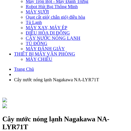
Máy Trộn Bột - Máy Đánh Trứng
Robot Hút Bụi Thông Minh
MÁY SƯỞI
Quạt cắt gió( chắn gió) điều hòa
Tủ Lạnh
MÁY XAY, MÁY ÉP
ĐIỀU HÒA DI ĐỘNG
CÂY NƯỚC NÓNG LẠNH
TỦ ĐÔNG
MÁY ĐÁNH GIÀY
THIẾT BỊ MÁY VĂN PHÒNG
MÁY CHIẾU
Trang Chủ
Cây nước nóng lạnh Nagakawa NA-LYR71T
Cây nước nóng lạnh Nagakawa NA-
LYR71T