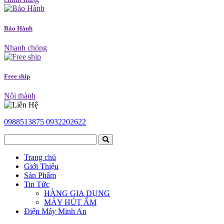
Bảo Hành
Nhanh chóng
Free ship
Nội thành
0988513875
0932202622
Trang chủ
Giới Thiệu
Sản Phẩm
Tin Tức
HÀNG GIA DỤNG
MÁY HÚT ẨM
Điện Máy Minh An