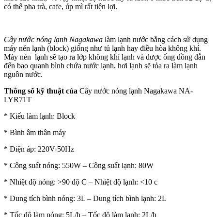
có thể pha trà, cafe, úp mì rất tiện lợi.
Cây nước nóng lạnh Nagakawa
làm lạnh nước bằng cách sử dụng
máy nén lạnh (block) giống như tủ lạnh hay điều hòa không khí.
Máy nén lạnh sẽ tạo ra lớp không khí lạnh và được ống đồng dẫn
đến bao quanh bình chứa nước lạnh, hơi lạnh sẽ tỏa ra làm lạnh
nguồn nước.
Thông số kỹ thuật của
Cây nước nóng lạnh Nagakawa NA-
LYR71T
* Kiểu làm lạnh: Block
* Bình âm thân máy
* Điện áp: 220V-50Hz
* Công suất nóng: 550W – Công suất lạnh: 80W
* Nhiệt độ nóng: >90 độ C – Nhiệt độ lạnh: <10 c
* Dung tích bình nóng: 3L – Dung tích bình lạnh: 2L
* Tốc độ làm nóng: 5L/h – Tốc độ làm lạnh: 2L/h