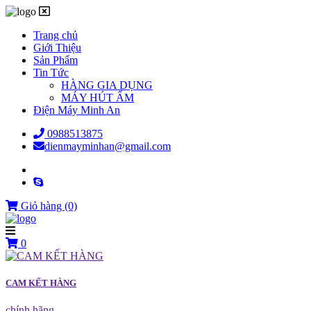
Trang chủ
Giới Thiệu
Sản Phẩm
Tin Tức
HÀNG GIA DỤNG
MÁY HÚT ẨM
Điện Máy Minh An
0988513875
dienmayminhan@gmail.com
Giỏ hàng
(0)
0
CAM KẾT HÀNG
chính hãng