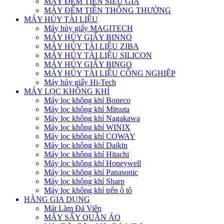
MÁY ĐẾM TIỀN SIÊU GIẢ
MÁY ĐẾM TIỀN THÔNG THƯỜNG
MÁY HỦY TÀI LIỆU
Máy hủy giấy MAGITECH
MÁY HỦY GIẤY BINNO
MÁY HỦY TÀI LIỆU ZIBA
MÁY HỦY TÀI LIỆU SILICON
MÁY HỦY GIẤY BINGO
MÁY HỦY TÀI LIỆU CÔNG NGHIỆP
Máy hủy giấy Hi-Tech
MÁY LỌC KHÔNG KHÍ
Máy lọc không khí Boneco
Máy lọc không khí Mitsuta
Máy lọc không khí Nagakawa
Máy lọc không khí WINIX
Máy lọc không khí COWAY
Máy lọc không khí Daikin
Máy lọc không khí Hitachi
Máy lọc không khí Honeywell
Máy lọc không khí Panasonic
Máy lọc không khí Sharp
Máy lọc không khí trên ô tô
HÀNG GIA DỤNG
Mát Làm Đá Viên
MÁY SẤY QUẦN ÁO