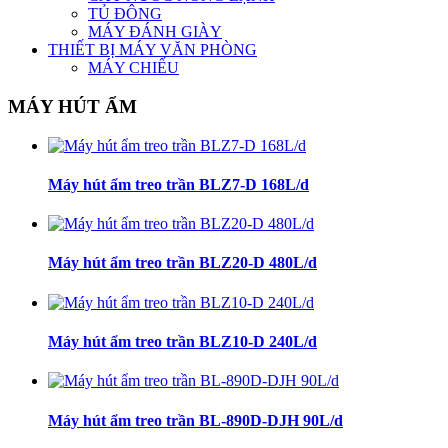
TỦ ĐÔNG
MÁY ĐÁNH GIÀY
THIẾT BỊ MÁY VĂN PHÒNG
MÁY CHIẾU
MÁY HÚT ẨM
Máy hút ẩm treo trần BLZ7-D 168L/d
Máy hút ẩm treo trần BLZ20-D 480L/d
Máy hút ẩm treo trần BLZ10-D 240L/d
Máy hút ẩm treo trần BL-890D-DJH 90L/d