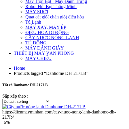
Máy Trộn Bột - Máy Đánh Trứng
Robot Hút Bụi Thông Minh
MÁY SƯỞI
Quạt cắt gió( chắn gió) điều hòa
Tủ Lạnh
MÁY XAY, MÁY ÉP
ĐIỀU HÒA DI ĐỘNG
CÂY NƯỚC NÓNG LẠNH
TỦ ĐÔNG
MÁY ĐÁNH GIÀY
THIẾT BỊ MÁY VĂN PHÒNG
MÁY CHIẾU
Home
Products tagged “Danhome DH-217LB”
Tất cả Danhome DH-217LB
Sắp xếp theo :
https://dienmayminhan.com/cay-nuoc-nong-lanh-danhome-dh-
217lb/
-6%