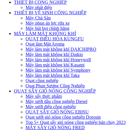
THIẾT BỊ CÔNG NGHIỆP
Máy phát điện
THIẾT BỊ VỆ SINH CÔNG NGHIỆP
Máy Chà Sàn
Máy phun áp lực rửa xe
Máy hút bụi chính hãng
MÁY LÀM MÁT KHÔNG KHÍ
QUẠT ĐIỀU HÒA KUNGFU
Quạt làm Mát Aroma
Máy làm mát không khí DAICHIPRO
Máy làm mát không khí Daikio
Máy làm mát không khí Honeywell
Máy làm mát không khí Kasami
Máy làm mát không khí Symphony
Máy làm mát không khí Taka
Quạt công nghiệp
Quạt Phun Sương Công Nghiệp
QUẠT SẤY GIÓ NÓNG CÔNG NGHIỆP
Máy sấy thực phẩm
Máy sưởi dầu công nghiệp Diesel
Máy sưởi điện công nghiệp
QUẠT SẤY GIÓ NÓNG EBISU
Quạt sưởi gió nóng công nghiệp Dorosin
Top 5+ Quạt sấy gió nóng công nghiệp bán chạy 2023
MÁY SẤY GIÓ NÓNG FRED