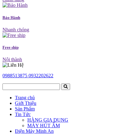
Bảo Hành
Nhanh chóng
Free ship
Nội thành
0988513875
0932202622
Trang chủ
Giới Thiệu
Sản Phẩm
Tin Tức
HÀNG GIA DỤNG
MÁY HÚT ẨM
Điện Máy Minh An