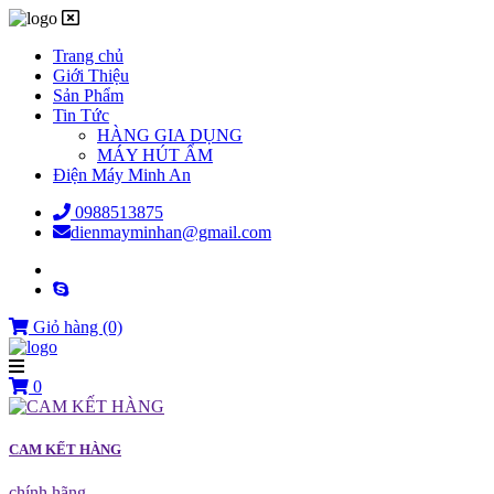
Trang chủ
Giới Thiệu
Sản Phẩm
Tin Tức
HÀNG GIA DỤNG
MÁY HÚT ẨM
Điện Máy Minh An
0988513875
dienmayminhan@gmail.com
Giỏ hàng
(0)
0
CAM KẾT HÀNG
chính hãng