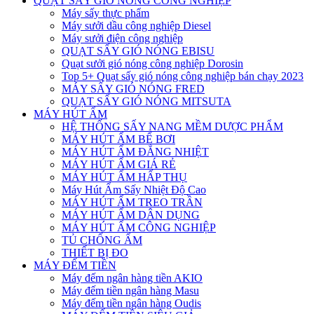
QUẠT SẤY GIÓ NÓNG CÔNG NGHIỆP
Máy sấy thực phẩm
Máy sưởi dầu công nghiệp Diesel
Máy sưởi điện công nghiệp
QUẠT SẤY GIÓ NÓNG EBISU
Quạt sưởi gió nóng công nghiệp Dorosin
Top 5+ Quạt sấy gió nóng công nghiệp bán chạy 2023
MÁY SẤY GIÓ NÓNG FRED
QUẠT SẤY GIÓ NÓNG MITSUTA
MÁY HÚT ẨM
HỆ THỐNG SẤY NANG MỀM DƯỢC PHẨM
MÁY HÚT ẨM BỂ BƠI
MÁY HÚT ẨM ĐẲNG NHIỆT
MÁY HÚT ẨM GIÁ RẺ
MÁY HÚT ẨM HẤP THỤ
Máy Hút Ẩm Sấy Nhiệt Độ Cao
MÁY HÚT ẨM TREO TRẦN
MÁY HÚT ẨM DÂN DỤNG
MÁY HÚT ẨM CÔNG NGHIỆP
TỦ CHỐNG ẨM
THIẾT BỊ ĐO
MÁY ĐẾM TIỀN
Máy đếm ngân hàng tiền AKIO
Máy đếm tiền ngân hàng Masu
Máy đếm tiền ngân hàng Oudis