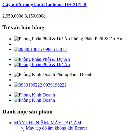
Cây nước nóng lạnh Danhome DH-217LB
2,950,000
đ
3,150,000
đ
Tư vấn bán hàng
Phòng Phân Phối & Dự Án
0988513875
Phòng Kinh Doanh
0939196222
Danh mục sản phẩm
MÁY PHUN ẨM- MÁY TẠO ẨM
Máy tạo độ ẩm không khí Beurer