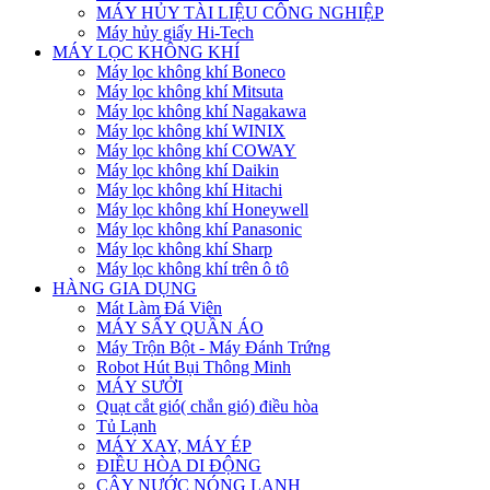
MÁY HỦY TÀI LIỆU CÔNG NGHIỆP
Máy hủy giấy Hi-Tech
MÁY LỌC KHÔNG KHÍ
Máy lọc không khí Boneco
Máy lọc không khí Mitsuta
Máy lọc không khí Nagakawa
Máy lọc không khí WINIX
Máy lọc không khí COWAY
Máy lọc không khí Daikin
Máy lọc không khí Hitachi
Máy lọc không khí Honeywell
Máy lọc không khí Panasonic
Máy lọc không khí Sharp
Máy lọc không khí trên ô tô
HÀNG GIA DỤNG
Mát Làm Đá Viên
MÁY SẤY QUẦN ÁO
Máy Trộn Bột - Máy Đánh Trứng
Robot Hút Bụi Thông Minh
MÁY SƯỞI
Quạt cắt gió( chắn gió) điều hòa
Tủ Lạnh
MÁY XAY, MÁY ÉP
ĐIỀU HÒA DI ĐỘNG
CÂY NƯỚC NÓNG LẠNH