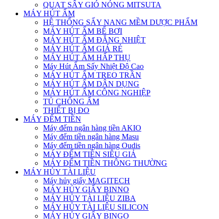
QUẠT SẤY GIÓ NÓNG MITSUTA
MÁY HÚT ẨM
HỆ THỐNG SẤY NANG MỀM DƯỢC PHẨM
MÁY HÚT ẨM BỂ BƠI
MÁY HÚT ẨM ĐẲNG NHIỆT
MÁY HÚT ẨM GIÁ RẺ
MÁY HÚT ẨM HẤP THỤ
Máy Hút Ẩm Sấy Nhiệt Độ Cao
MÁY HÚT ẨM TREO TRẦN
MÁY HÚT ẨM DÂN DỤNG
MÁY HÚT ẨM CÔNG NGHIỆP
TỦ CHỐNG ẨM
THIẾT BỊ ĐO
MÁY ĐẾM TIỀN
Máy đếm ngân hàng tiền AKIO
Máy đếm tiền ngân hàng Masu
Máy đếm tiền ngân hàng Oudis
MÁY ĐẾM TIỀN SIÊU GIẢ
MÁY ĐẾM TIỀN THÔNG THƯỜNG
MÁY HỦY TÀI LIỆU
Máy hủy giấy MAGITECH
MÁY HỦY GIẤY BINNO
MÁY HỦY TÀI LIỆU ZIBA
MÁY HỦY TÀI LIỆU SILICON
MÁY HỦY GIẤY BINGO