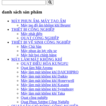
danh sách sản phẩm
MÁY PHUN ẨM- MÁY TẠO ẨM
Máy tạo độ ẩm không khí Beurer
THIẾT BỊ CÔNG NGHIỆP
Máy phát điện
QUẠT CÔNG NGHIỆP
THIẾT BỊ VỆ SINH CÔNG NGHIỆP
Máy Chà Sàn
Máy phun áp lực rửa xe
Máy hút bụi chính hãng
MÁY LÀM MÁT KHÔNG KHÍ
QUẠT ĐIỀU HÒA KUNGFU
Quạt làm Mát Aroma
Máy làm mát không khí DAICHIPRO
Máy làm mát không khí Daikio
Máy làm mát không khí Honeywell
Máy làm mát không khí Kasami
Máy làm mát không khí Symphony
Máy làm mát không khí Taka
Quạt công nghiệp
Quạt Phun Sương Công Nghiệp