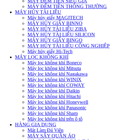
MÁY ĐẾM TIỀN SIÊU GIẢ
MÁY ĐẾM TIỀN THÔNG THƯỜNG
MÁY HỦY TÀI LIỆU
Máy hủy giấy MAGITECH
MÁY HỦY GIẤY BINNO
MÁY HỦY TÀI LIỆU ZIBA
MÁY HỦY TÀI LIỆU SILICON
MÁY HỦY GIẤY BINGO
MÁY HỦY TÀI LIỆU CÔNG NGHIỆP
Máy hủy giấy Hi-Tech
MÁY LỌC KHÔNG KHÍ
Máy lọc không khí Boneco
Máy lọc không khí Mitsuta
Máy lọc không khí Nagakawa
Máy lọc không khí WINIX
Máy lọc không khí COWAY
Máy lọc không khí Daikin
Máy lọc không khí Hitachi
Máy lọc không khí Honeywell
Máy lọc không khí Panasonic
Máy lọc không khí Sharp
Máy lọc không khí trên ô tô
HÀNG GIA DỤNG
Mát Làm Đá Viên
MÁY SẤY QUẦN ÁO