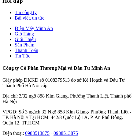
Hỏi đáp
Tin công ty
Bài viết, tin tức
Điện Máy Minh An
Giỏ Hàng
Giới Thiệu
Sản Phẩm
Thanh Toán
Tin Tức
Công ty Cổ Phần Thương Mại và Đầu Tư Minh An
Giấy phép ĐKKD số 0108379513 do sở Kế Hoạch và Đầu Tư
Thành Phố Hà Nội cấp
Địa chỉ: 3/32 ngõ 858 Kim Giang, Phường Thanh Liệt, Thành phố
Hà Nội
VPGD: Số 3 ngách 32 Ngõ 858 Kim Giang- Phường Thanh Liệt -
TP. Hà Nội // Tại HCM: 442/8 Quốc Lộ 1A, P. An Phú Đông,
Quận 12, TP.HCM
Điện thoại:
0988513875
-
0988513875