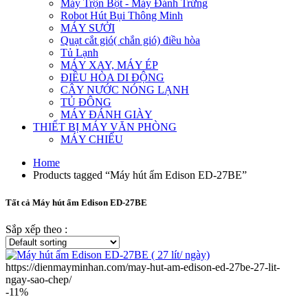
Máy Trộn Bột - Máy Đánh Trứng
Robot Hút Bụi Thông Minh
MÁY SƯỞI
Quạt cắt gió( chắn gió) điều hòa
Tủ Lạnh
MÁY XAY, MÁY ÉP
ĐIỀU HÒA DI ĐỘNG
CÂY NƯỚC NÓNG LẠNH
TỦ ĐÔNG
MÁY ĐÁNH GIÀY
THIẾT BỊ MÁY VĂN PHÒNG
MÁY CHIẾU
Home
Products tagged “Máy hút ẩm Edison ED-27BE”
Tất cả Máy hút ẩm Edison ED-27BE
Sắp xếp theo :
https://dienmayminhan.com/may-hut-am-edison-ed-27be-27-lit-
ngay-sao-chep/
-11%