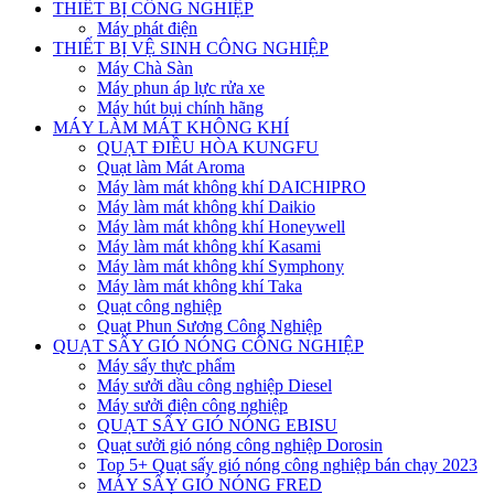
THIẾT BỊ CÔNG NGHIỆP
Máy phát điện
THIẾT BỊ VỆ SINH CÔNG NGHIỆP
Máy Chà Sàn
Máy phun áp lực rửa xe
Máy hút bụi chính hãng
MÁY LÀM MÁT KHÔNG KHÍ
QUẠT ĐIỀU HÒA KUNGFU
Quạt làm Mát Aroma
Máy làm mát không khí DAICHIPRO
Máy làm mát không khí Daikio
Máy làm mát không khí Honeywell
Máy làm mát không khí Kasami
Máy làm mát không khí Symphony
Máy làm mát không khí Taka
Quạt công nghiệp
Quạt Phun Sương Công Nghiệp
QUẠT SẤY GIÓ NÓNG CÔNG NGHIỆP
Máy sấy thực phẩm
Máy sưởi dầu công nghiệp Diesel
Máy sưởi điện công nghiệp
QUẠT SẤY GIÓ NÓNG EBISU
Quạt sưởi gió nóng công nghiệp Dorosin
Top 5+ Quạt sấy gió nóng công nghiệp bán chạy 2023
MÁY SẤY GIÓ NÓNG FRED