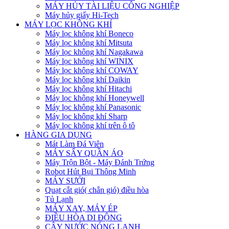
MÁY HỦY TÀI LIỆU CÔNG NGHIỆP
Máy hủy giấy Hi-Tech
MÁY LỌC KHÔNG KHÍ
Máy lọc không khí Boneco
Máy lọc không khí Mitsuta
Máy lọc không khí Nagakawa
Máy lọc không khí WINIX
Máy lọc không khí COWAY
Máy lọc không khí Daikin
Máy lọc không khí Hitachi
Máy lọc không khí Honeywell
Máy lọc không khí Panasonic
Máy lọc không khí Sharp
Máy lọc không khí trên ô tô
HÀNG GIA DỤNG
Mát Làm Đá Viên
MÁY SẤY QUẦN ÁO
Máy Trộn Bột - Máy Đánh Trứng
Robot Hút Bụi Thông Minh
MÁY SƯỞI
Quạt cắt gió( chắn gió) điều hòa
Tủ Lạnh
MÁY XAY, MÁY ÉP
ĐIỀU HÒA DI ĐỘNG
CÂY NƯỚC NÓNG LẠNH