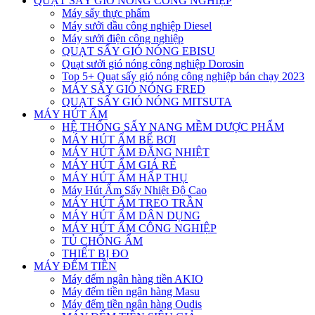
QUẠT SẤY GIÓ NÓNG CÔNG NGHIỆP
Máy sấy thực phẩm
Máy sưởi dầu công nghiệp Diesel
Máy sưởi điện công nghiệp
QUẠT SẤY GIÓ NÓNG EBISU
Quạt sưởi gió nóng công nghiệp Dorosin
Top 5+ Quạt sấy gió nóng công nghiệp bán chạy 2023
MÁY SẤY GIÓ NÓNG FRED
QUẠT SẤY GIÓ NÓNG MITSUTA
MÁY HÚT ẨM
HỆ THỐNG SẤY NANG MỀM DƯỢC PHẨM
MÁY HÚT ẨM BỂ BƠI
MÁY HÚT ẨM ĐẲNG NHIỆT
MÁY HÚT ẨM GIÁ RẺ
MÁY HÚT ẨM HẤP THỤ
Máy Hút Ẩm Sấy Nhiệt Độ Cao
MÁY HÚT ẨM TREO TRẦN
MÁY HÚT ẨM DÂN DỤNG
MÁY HÚT ẨM CÔNG NGHIỆP
TỦ CHỐNG ẨM
THIẾT BỊ ĐO
MÁY ĐẾM TIỀN
Máy đếm ngân hàng tiền AKIO
Máy đếm tiền ngân hàng Masu
Máy đếm tiền ngân hàng Oudis