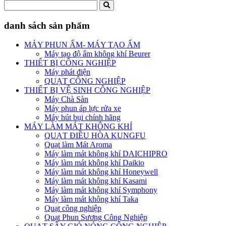
danh sách sản phẩm
MÁY PHUN ẨM- MÁY TẠO ẨM
Máy tạo độ ẩm không khí Beurer
THIẾT BỊ CÔNG NGHIỆP
Máy phát điện
QUẠT CÔNG NGHIỆP
THIẾT BỊ VỆ SINH CÔNG NGHIỆP
Máy Chà Sàn
Máy phun áp lực rửa xe
Máy hút bụi chính hãng
MÁY LÀM MÁT KHÔNG KHÍ
QUẠT ĐIỀU HÒA KUNGFU
Quạt làm Mát Aroma
Máy làm mát không khí DAICHIPRO
Máy làm mát không khí Daikio
Máy làm mát không khí Honeywell
Máy làm mát không khí Kasami
Máy làm mát không khí Symphony
Máy làm mát không khí Taka
Quạt công nghiệp
Quạt Phun Sương Công Nghiệp