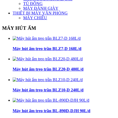
TỦ ĐÔNG
MÁY ĐÁNH GIÀY
THIẾT BỊ MÁY VĂN PHÒNG
MÁY CHIẾU
MÁY HÚT ẨM
Máy hút ẩm treo trần BLZ7-D 168L/d
Máy hút ẩm treo trần BLZ20-D 480L/d
Máy hút ẩm treo trần BLZ10-D 240L/d
Máy hút ẩm treo trần BL-890D-DJH 90L/d