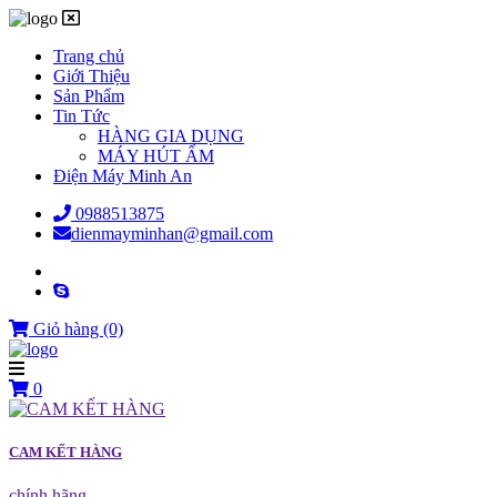
Trang chủ
Giới Thiệu
Sản Phẩm
Tin Tức
HÀNG GIA DỤNG
MÁY HÚT ẨM
Điện Máy Minh An
0988513875
dienmayminhan@gmail.com
Giỏ hàng
(0)
0
CAM KẾT HÀNG
chính hãng