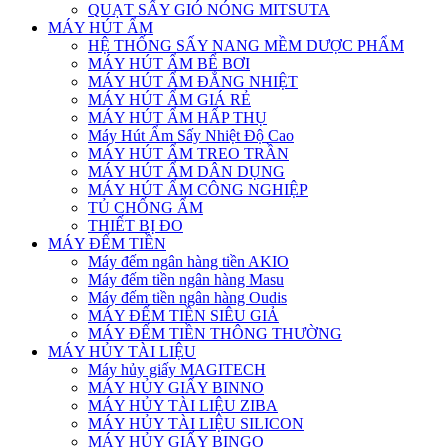
QUẠT SẤY GIÓ NÓNG MITSUTA
MÁY HÚT ẨM
HỆ THỐNG SẤY NANG MỀM DƯỢC PHẨM
MÁY HÚT ẨM BỂ BƠI
MÁY HÚT ẨM ĐẲNG NHIỆT
MÁY HÚT ẨM GIÁ RẺ
MÁY HÚT ẨM HẤP THỤ
Máy Hút Ẩm Sấy Nhiệt Độ Cao
MÁY HÚT ẨM TREO TRẦN
MÁY HÚT ẨM DÂN DỤNG
MÁY HÚT ẨM CÔNG NGHIỆP
TỦ CHỐNG ẨM
THIẾT BỊ ĐO
MÁY ĐẾM TIỀN
Máy đếm ngân hàng tiền AKIO
Máy đếm tiền ngân hàng Masu
Máy đếm tiền ngân hàng Oudis
MÁY ĐẾM TIỀN SIÊU GIẢ
MÁY ĐẾM TIỀN THÔNG THƯỜNG
MÁY HỦY TÀI LIỆU
Máy hủy giấy MAGITECH
MÁY HỦY GIẤY BINNO
MÁY HỦY TÀI LIỆU ZIBA
MÁY HỦY TÀI LIỆU SILICON
MÁY HỦY GIẤY BINGO