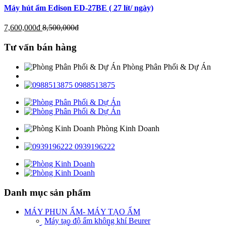
Máy hút ẩm Edison ED-27BE ( 27 lít/ ngày)
7,600,000
đ
8,500,000
đ
Tư vấn bán hàng
Phòng Phân Phối & Dự Án
0988513875
Phòng Kinh Doanh
0939196222
Danh mục sản phẩm
MÁY PHUN ẨM- MÁY TẠO ẨM
Máy tạo độ ẩm không khí Beurer