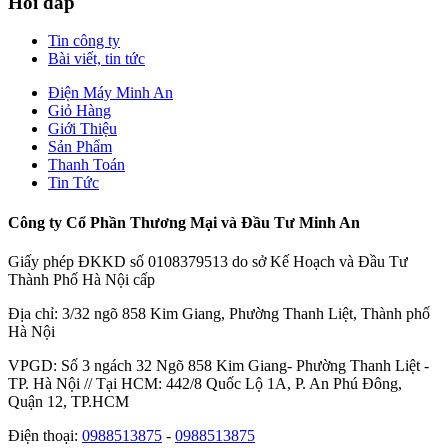
Hỏi đáp
Tin công ty
Bài viết, tin tức
Điện Máy Minh An
Giỏ Hàng
Giới Thiệu
Sản Phẩm
Thanh Toán
Tin Tức
Công ty Cổ Phần Thương Mại và Đầu Tư Minh An
Giấy phép ĐKKD số 0108379513 do sở Kế Hoạch và Đầu Tư
Thành Phố Hà Nội cấp
Địa chỉ: 3/32 ngõ 858 Kim Giang, Phường Thanh Liệt, Thành phố
Hà Nội
VPGD: Số 3 ngách 32 Ngõ 858 Kim Giang- Phường Thanh Liệt -
TP. Hà Nội // Tại HCM: 442/8 Quốc Lộ 1A, P. An Phú Đông,
Quận 12, TP.HCM
Điện thoại:
0988513875
-
0988513875