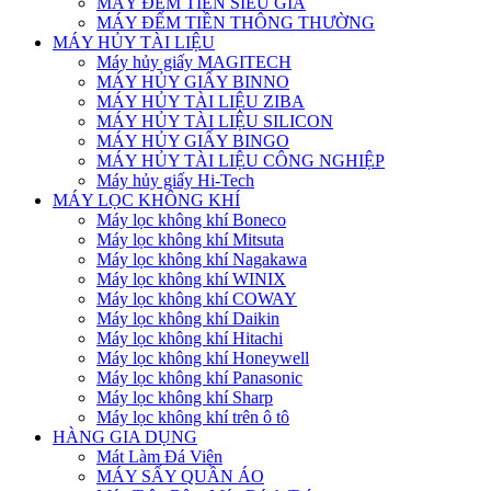
MÁY ĐẾM TIỀN SIÊU GIẢ
MÁY ĐẾM TIỀN THÔNG THƯỜNG
MÁY HỦY TÀI LIỆU
Máy hủy giấy MAGITECH
MÁY HỦY GIẤY BINNO
MÁY HỦY TÀI LIỆU ZIBA
MÁY HỦY TÀI LIỆU SILICON
MÁY HỦY GIẤY BINGO
MÁY HỦY TÀI LIỆU CÔNG NGHIỆP
Máy hủy giấy Hi-Tech
MÁY LỌC KHÔNG KHÍ
Máy lọc không khí Boneco
Máy lọc không khí Mitsuta
Máy lọc không khí Nagakawa
Máy lọc không khí WINIX
Máy lọc không khí COWAY
Máy lọc không khí Daikin
Máy lọc không khí Hitachi
Máy lọc không khí Honeywell
Máy lọc không khí Panasonic
Máy lọc không khí Sharp
Máy lọc không khí trên ô tô
HÀNG GIA DỤNG
Mát Làm Đá Viên
MÁY SẤY QUẦN ÁO