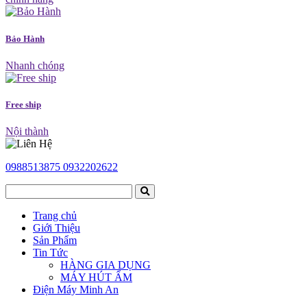
Bảo Hành
Nhanh chóng
Free ship
Nội thành
0988513875
0932202622
Trang chủ
Giới Thiệu
Sản Phẩm
Tin Tức
HÀNG GIA DỤNG
MÁY HÚT ẨM
Điện Máy Minh An