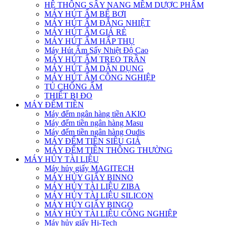
HỆ THỐNG SẤY NANG MỀM DƯỢC PHẨM
MÁY HÚT ẨM BỂ BƠI
MÁY HÚT ẨM ĐẲNG NHIỆT
MÁY HÚT ẨM GIÁ RẺ
MÁY HÚT ẨM HẤP THỤ
Máy Hút Ẩm Sấy Nhiệt Độ Cao
MÁY HÚT ẨM TREO TRẦN
MÁY HÚT ẨM DÂN DỤNG
MÁY HÚT ẨM CÔNG NGHIỆP
TỦ CHỐNG ẨM
THIẾT BỊ ĐO
MÁY ĐẾM TIỀN
Máy đếm ngân hàng tiền AKIO
Máy đếm tiền ngân hàng Masu
Máy đếm tiền ngân hàng Oudis
MÁY ĐẾM TIỀN SIÊU GIẢ
MÁY ĐẾM TIỀN THÔNG THƯỜNG
MÁY HỦY TÀI LIỆU
Máy hủy giấy MAGITECH
MÁY HỦY GIẤY BINNO
MÁY HỦY TÀI LIỆU ZIBA
MÁY HỦY TÀI LIỆU SILICON
MÁY HỦY GIẤY BINGO
MÁY HỦY TÀI LIỆU CÔNG NGHIỆP
Máy hủy giấy Hi-Tech