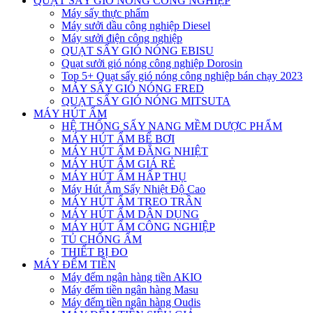
QUẠT SẤY GIÓ NÓNG CÔNG NGHIỆP
Máy sấy thực phẩm
Máy sưởi dầu công nghiệp Diesel
Máy sưởi điện công nghiệp
QUẠT SẤY GIÓ NÓNG EBISU
Quạt sưởi gió nóng công nghiệp Dorosin
Top 5+ Quạt sấy gió nóng công nghiệp bán chạy 2023
MÁY SẤY GIÓ NÓNG FRED
QUẠT SẤY GIÓ NÓNG MITSUTA
MÁY HÚT ẨM
HỆ THỐNG SẤY NANG MỀM DƯỢC PHẨM
MÁY HÚT ẨM BỂ BƠI
MÁY HÚT ẨM ĐẲNG NHIỆT
MÁY HÚT ẨM GIÁ RẺ
MÁY HÚT ẨM HẤP THỤ
Máy Hút Ẩm Sấy Nhiệt Độ Cao
MÁY HÚT ẨM TREO TRẦN
MÁY HÚT ẨM DÂN DỤNG
MÁY HÚT ẨM CÔNG NGHIỆP
TỦ CHỐNG ẨM
THIẾT BỊ ĐO
MÁY ĐẾM TIỀN
Máy đếm ngân hàng tiền AKIO
Máy đếm tiền ngân hàng Masu
Máy đếm tiền ngân hàng Oudis