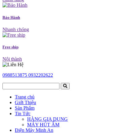
Bảo Hành
Nhanh chóng
Free ship
Nội thành
0988513875
0932202622
Trang chủ
Giới Thiệu
Sản Phẩm
Tin Tức
HÀNG GIA DỤNG
MÁY HÚT ẨM
Điện Máy Minh An