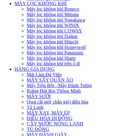
MÁY LỌC KHÔNG KHÍ
Máy lọc không khí Boneco
Máy lọc không khí Mitsuta
Máy lọc không khí Nagakawa
Máy lọc không khí WINIX
Máy lọc không khí COWAY
Máy lọc không khí Daikin
Máy lọc không khí Hitachi
Máy lọc không khí Honeywell
Máy lọc không khí Panasonic
Máy lọc không khí Sharp
Máy lọc không khí trên ô tô
HÀNG GIA DỤNG
Mát Làm Đá Viên
MÁY SẤY QUẦN ÁO
Máy Trộn Bột - Máy Đánh Trứng
Robot Hút Bụi Thông Minh
MÁY SƯỞI
Quạt cắt gió( chắn gió) điều hòa
Tủ Lạnh
MÁY XAY, MÁY ÉP
ĐIỀU HÒA DI ĐỘNG
CÂY NƯỚC NÓNG LẠNH
TỦ ĐÔNG
MÁY ĐÁNH GIÀY