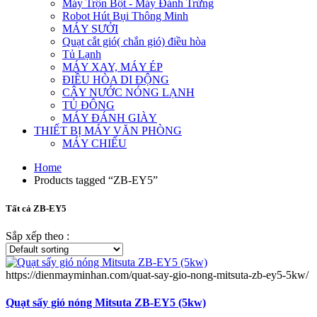
Máy Trộn Bột - Máy Đánh Trứng
Robot Hút Bụi Thông Minh
MÁY SƯỞI
Quạt cắt gió( chắn gió) điều hòa
Tủ Lạnh
MÁY XAY, MÁY ÉP
ĐIỀU HÒA DI ĐỘNG
CÂY NƯỚC NÓNG LẠNH
TỦ ĐÔNG
MÁY ĐÁNH GIÀY
THIẾT BỊ MÁY VĂN PHÒNG
MÁY CHIẾU
Home
Products tagged “ZB-EY5”
Tất cả ZB-EY5
Sắp xếp theo :
https://dienmayminhan.com/quat-say-gio-nong-mitsuta-zb-ey5-5kw/
Quạt sấy gió nóng Mitsuta ZB-EY5 (5kw)