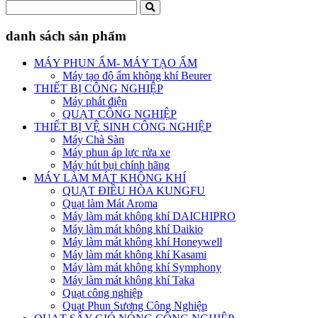
danh sách sản phẩm
MÁY PHUN ẨM- MÁY TẠO ẨM
Máy tạo độ ẩm không khí Beurer
THIẾT BỊ CÔNG NGHIỆP
Máy phát điện
QUẠT CÔNG NGHIỆP
THIẾT BỊ VỆ SINH CÔNG NGHIỆP
Máy Chà Sàn
Máy phun áp lực rửa xe
Máy hút bụi chính hãng
MÁY LÀM MÁT KHÔNG KHÍ
QUẠT ĐIỀU HÒA KUNGFU
Quạt làm Mát Aroma
Máy làm mát không khí DAICHIPRO
Máy làm mát không khí Daikio
Máy làm mát không khí Honeywell
Máy làm mát không khí Kasami
Máy làm mát không khí Symphony
Máy làm mát không khí Taka
Quạt công nghiệp
Quạt Phun Sương Công Nghiệp