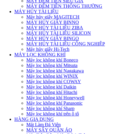
MÁY ĐẾM TIỀN SIÊU GIẢ
MÁY ĐẾM TIỀN THÔNG THƯỜNG
MÁY HỦY TÀI LIỆU
Máy hủy giấy MAGITECH
MÁY HỦY GIẤY BINNO
MÁY HỦY TÀI LIỆU ZIBA
MÁY HỦY TÀI LIỆU SILICON
MÁY HỦY GIẤY BINGO
MÁY HỦY TÀI LIỆU CÔNG NGHIỆP
Máy hủy giấy Hi-Tech
MÁY LỌC KHÔNG KHÍ
Máy lọc không khí Boneco
Máy lọc không khí Mitsuta
Máy lọc không khí Nagakawa
Máy lọc không khí WINIX
Máy lọc không khí COWAY
Máy lọc không khí Daikin
Máy lọc không khí Hitachi
Máy lọc không khí Honeywell
Máy lọc không khí Panasonic
Máy lọc không khí Sharp
Máy lọc không khí trên ô tô
HÀNG GIA DỤNG
Mát Làm Đá Viên
MÁY SẤY QUẦN ÁO