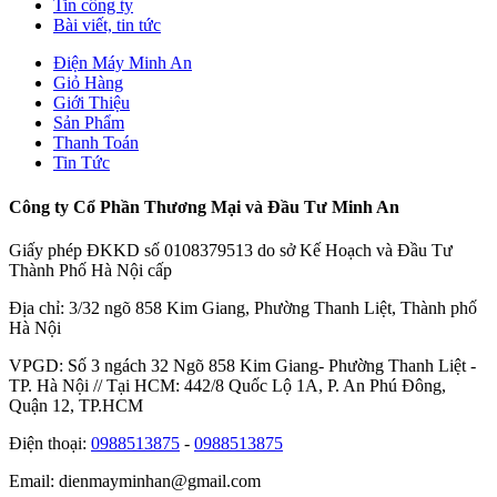
Tin công ty
Bài viết, tin tức
Điện Máy Minh An
Giỏ Hàng
Giới Thiệu
Sản Phẩm
Thanh Toán
Tin Tức
Công ty Cổ Phần Thương Mại và Đầu Tư Minh An
Giấy phép ĐKKD số 0108379513 do sở Kế Hoạch và Đầu Tư
Thành Phố Hà Nội cấp
Địa chỉ: 3/32 ngõ 858 Kim Giang, Phường Thanh Liệt, Thành phố
Hà Nội
VPGD: Số 3 ngách 32 Ngõ 858 Kim Giang- Phường Thanh Liệt -
TP. Hà Nội // Tại HCM: 442/8 Quốc Lộ 1A, P. An Phú Đông,
Quận 12, TP.HCM
Điện thoại:
0988513875
-
0988513875
Email: dienmayminhan@gmail.com