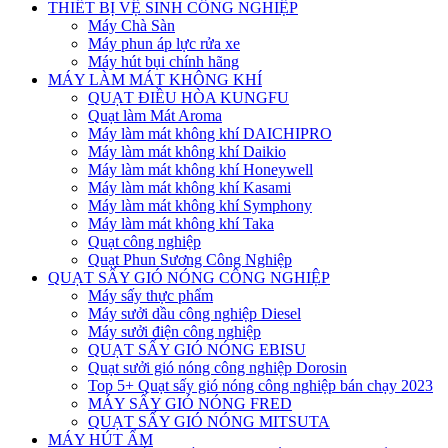
THIẾT BỊ VỆ SINH CÔNG NGHIỆP
Máy Chà Sàn
Máy phun áp lực rửa xe
Máy hút bụi chính hãng
MÁY LÀM MÁT KHÔNG KHÍ
QUẠT ĐIỀU HÒA KUNGFU
Quạt làm Mát Aroma
Máy làm mát không khí DAICHIPRO
Máy làm mát không khí Daikio
Máy làm mát không khí Honeywell
Máy làm mát không khí Kasami
Máy làm mát không khí Symphony
Máy làm mát không khí Taka
Quạt công nghiệp
Quạt Phun Sương Công Nghiệp
QUẠT SẤY GIÓ NÓNG CÔNG NGHIỆP
Máy sấy thực phẩm
Máy sưởi dầu công nghiệp Diesel
Máy sưởi điện công nghiệp
QUẠT SẤY GIÓ NÓNG EBISU
Quạt sưởi gió nóng công nghiệp Dorosin
Top 5+ Quạt sấy gió nóng công nghiệp bán chạy 2023
MÁY SẤY GIÓ NÓNG FRED
QUẠT SẤY GIÓ NÓNG MITSUTA
MÁY HÚT ẨM