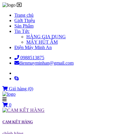
Trang chủ
Giới Thiệu
Sản Phẩm
Tin Tức
HÀNG GIA DỤNG
MÁY HÚT ẨM
Điện Máy Minh An
0988513875
dienmayminhan@gmail.com
Giỏ hàng
(0)
0
CAM KẾT HÀNG
chính hãng