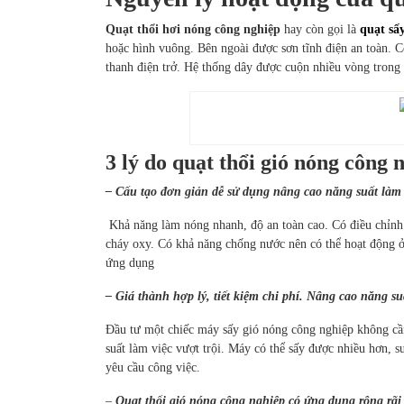
Quạt thổi hơi nóng công nghiệp
hay còn gọi là
quạt sấ
hoặc hình vuông. Bên ngoài được sơn tĩnh điện an toàn. 
thanh điện trở. Hệ thống dây được cuộn nhiều vòng trong
Quạt t
3 lý do quạt thổi gió nóng công
– Cấu tạo đơn giản dễ sử dụng nâng cao năng suất làm 
Khả năng làm nóng nhanh, độ an toàn cao. Có điều chỉnh 
cháy oxy. Có khả năng chống nước nên có thể hoạt động ở
ứng dụng
– Giá thành hợp lý, tiết kiệm chi phí. Nâng cao năng suấ
Đầu tư một chiếc máy sấy gió nóng công nghiệp không cần
suất làm việc vượt trội. Máy có thể sấy được nhiều hơn, s
yêu cầu công việc.
–
Quạt thổi gió nóng công nghiệp có ứng dụng rộng rãi