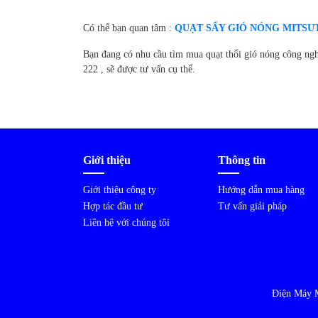
Có thể bạn quan tâm :
QUẠT SẤY GIÓ NÓNG MITSU
Bạn đang có nhu cầu tìm mua quạt thổi gió nóng công ngh
222 , sẽ được tư vấn cụ thể.
Giới thiệu
Thông tin
Giới thiệu công ty
Hướng dẫn mua hàng
Hợp tác đầu tư
Tư vấn giải pháp
Liên hệ với chúng tôi
Điện Máy 