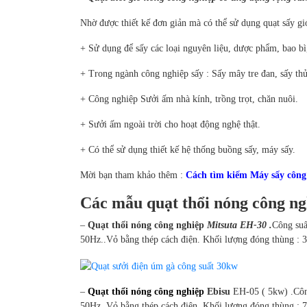
Nhờ được thiết kế đơn giản mà có thể sử dụng quạt sấy g
+ Sử dụng để sấy các loại nguyên liệu, dược phẩm, bao bì,
+ Trong ngành công nghiệp sấy : Sấy mây tre đan, sấy t
+ Công nghiệp Sưởi ấm nhà kính, trồng trọt, chăn nuôi.
+ Sưởi ấm ngoài trời cho hoạt động nghệ thật.
+ Có thể sử dụng thiết kế hệ thống buồng sấy, máy sấy.
Mời bạn tham khảo thêm :
Cách tìm kiếm Máy sấy công 
Các mẫu quạt thổi nóng công ng
–
Quạt thổi nóng công nghiệp
Mitsuta EH-30 .
Công suấ
50Hz..Vỏ bằng thép cách điện. Khối lượng đóng thùng : 3
–
Quạt thổi nóng công nghiệp
Ebisu
EH-05 ( 5kw) .Công
50Hz. Vỏ bằng thép cách điện. Khối lượng đóng thùng : 7