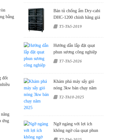
ròn
Bán tủ chống ẩm Dry-cabi
óng bằng
DHC-1200 chính hãng giá
rẻ tại Hà Nội
T5-Th5-2019
Hướng dẫn lắp đặt quạt
phun sương công nghiệp
T7-Th5-2026
g đốt
Khám phá máy sấy gió
 nhiều
nóng 3kw bán chạy năm
2025
T2-Th10-2025
c năng
áp ứng
Ngỡ ngàng với lợi ích
không ngờ của quạt phun
sương tạo ẩm công nghiệp
T7-Th6-2025