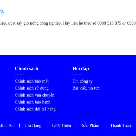
TA
iệp, quạt sấy gió nóng công nghiệp. Hãy liên hệ theo số 0988 513 875 or 093
Chính sách
Hỏi đáp
Chính sách bảo mật
Tin công ty
Chính sách sử dụng
Bài viết, tin tức
Chính sách vận chuyển
Chính sách bảo hành
Chính sách đổi trả hàng
Minh An
Giỏ Hàng
Giới Thiệu
Sản Phẩm
Thanh Toán