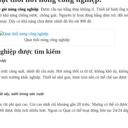
y gió nóng công nghiệp
. Được cấu tạo bằng thép không rỉ. Thiết kế hình ống t
Có khả năng chống nước, chống giật. Nguyên lý hoạt động bằng điện trở, đốt n
 máy. Dây có khả năng chịu được nhiệt độ lên tới 900 độ.
hổi nóng công nghiệp
 nghiệp được tìm kiếm
việc
mức công suất, nhiệt độ của máy. Hơi nóng thổi ra từ từ, không khô da, khôn
 môi trường khắc nghiệp. Thiết kế nhỏ gọn, hình tròn nên có thể chế tạo được
t sấy, sưởi trong sản xuất
 chi phí quá cao. Giá cao nhất chỉ khoảng gần 20 triệu. Nhưng có thể có đượ
ưởi được diện tích nhiều hơn. Ngoài ra Quạt có thể hoạt động liên tục 24/24 đ
.