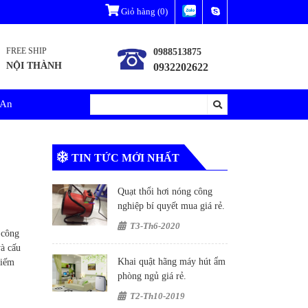
Giỏ hàng
(0)
FREE SHIP
0988513875
NỘI THÀNH
0932202622
 An
TIN TỨC MỚI NHẤT
Quạt thổi hơi nóng công
nghiệp bí quyết mua giá rẻ.
T3-Th6-2020
 công
và cấu
Khai quật hãng máy hút ẩm
kiếm
phòng ngủ giá rẻ.
T2-Th10-2019