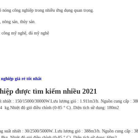
ió nóng công nghiệp trong nhiều ứng dụng quan trọng.
 nông sản, thủy sản.
hủ công mỹ nghệ, đá mỹ nghệ
nghiệp giá rẻ tốt nhất
hiệp được tìm kiếm nhiều 2021
t nhiệt : 150/15000/30000W.Lưu lượng gió : 1.911m3/h. Nguồn cung cấp : 38
4 kg.Nhiệt độ gió điều chỉnh (0-85 ° C)..Diện tích sử dụng: 180m2
 suất nhiệt : 30/2500/5000W..Lưu lượng gió : 388m3/h. Nguồn cung cấp : 3
.8kg .Nhiệt độ gió điều chỉnh (0-85 ° C). Diện tích sử dụng: 60m2