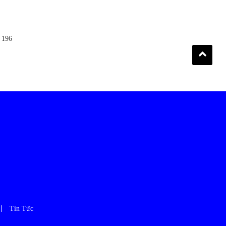
9 196
Tin Tức