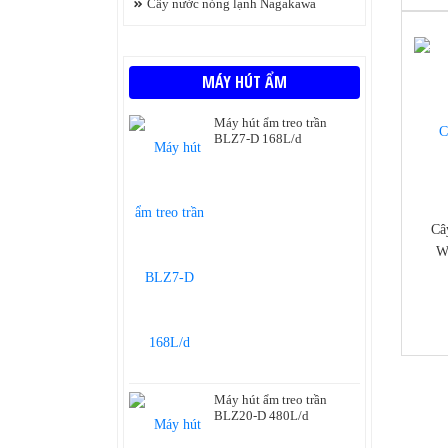
Cây nước nóng lạnh Nagakawa
TỦ ĐÔNG
MÁY ĐÁNH GIÀY
-7%
MÁY HÚT ẨM
Máy hút ẩm treo trần
BLZ7-D 168L/d
nuoc
Câ
W
https
Máy hút ẩm treo trần
BLZ20-D 480L/d