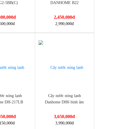
2-5BB(C)
DANHOME B22
300,000
đ
2,450,000
đ
nmayminhan.com/cay-
https://dienmayminhan.com/cay-
500,000
đ
2,990,000
đ
-9%
lanh-daiwa-ydg2-
nuoc-nong-lanh-danhome-b22/
ớc nóng lạnh
Cây nước nóng lạnh
me DH-217LB
Danhome DH6 bình âm
950,000
đ
3,650,000
đ
nmayminhan.com/cay-
https://dienmayminhan.com/cay-
150,000
đ
3,990,000
đ
5bbc/