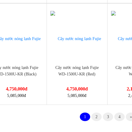
-7%
-13%
-nong-lanh-danhome-b23/
nuoc-nong-lanh-danhome-dh-
nuoc-nong-
y nước nóng lạnh Fujie
Cây nước nóng lạnh Fujie
Cây nước 
D-1500U-KR (Black)
WD-1500U-KR (Red)
W
4,750,000
đ
4,750,000
đ
2,
://dienmayminhan.com/cay-
https://dienmayminhan.com/cay-
https://die
5,085,000
đ
5,085,000
đ
2,
212lb/
1
2
3
4
»