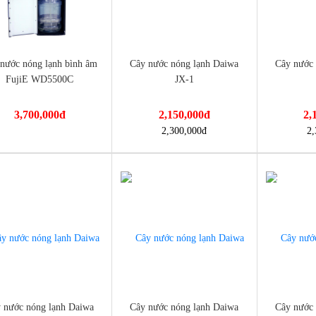
nước nóng lạnh bình âm
Cây nước nóng lạnh Daiwa
Cây nước 
FujiE WD5500C
JX-1
3,700,000
đ
2,150,000
đ
2,
://dienmayminhan.com/cay-
https://dienmayminhan.com/cay-
https://die
2,300,000
đ
2,
-2%
-8%
nong-lanh-binh-am-fujie-
nuoc-nong-lanh-daiwa-jx-1/
nuoc-nong
 nước nóng lạnh Daiwa
Cây nước nóng lạnh Daiwa
Cây nước 