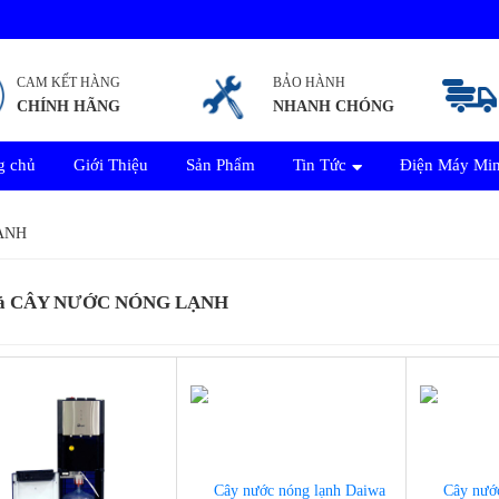
CAM KẾT HÀNG
BẢO HÀNH
CHÍNH HÃNG
NHANH CHÓNG
g chủ
Giới Thiệu
Sản Phẩm
Tin Tức
Điện Máy Mi
ẠNH
Cả CÂY NƯỚC NÓNG LẠNH
-7%
-7%