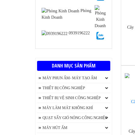
Phòng
Kinh Doanh
Cây 
0939196222
https
DANH MỤC SẢN PHẨM
MÁY PHUN ẨM- MÁY TẠO ẨM
-8%
Máy tạo độ ẩm không khí Beurer
THIẾT BỊ CÔNG NGHIỆP
Máy phát điện
THIẾT BỊ VỆ SINH CÔNG NGHIỆP
Máy Chà Sàn
MÁY LÀM MÁT KHÔNG KHÍ
nuoc-
Máy phun áp lực rửa xe
QUẠT ĐIỀU HÒA KUNGFU
QUẠT SẤY GIÓ NÓNG CÔNG NGHIỆP
Máy hút bụi chính hãng
Quạt làm Mát Aroma
Máy sấy thực phẩm
MÁY HÚT ẨM
Cây