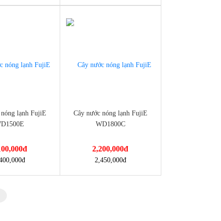
-10%
lanh-danhome-dh-
nuoc-nong-lanh-danhome-dh6-
nóng lạnh FujiE
Cây nước nóng lạnh FujiE
D1500E
WD1800C
100,000
đ
2,200,000
đ
nmayminhan.com/cay-
https://dienmayminhan.com/cay-
400,000
đ
2,450,000
đ
217lb/
binh-am/