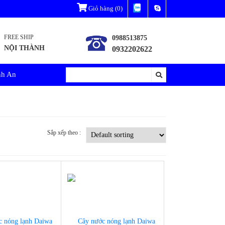
Giỏ hàng
(0)
FREE SHIP
0988513875
NỘI THÀNH
0932202622
nh An
Sắp xếp theo :