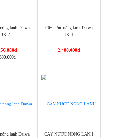
nóng lạnh Daiwa
Cây nước nóng lạnh Daiwa
JX-2
JX-4
150,000
đ
2,400,000
đ
nmayminhan.com/cay-
https://dienmayminhan.com/cay-
300,000
đ
-18%
-lanh-daiwa-jx-2/
nuoc-nong-lanh-daiwa-jx-4/
nóng lạnh Daiwa
CÂY NƯỚC NÓNG LẠNH