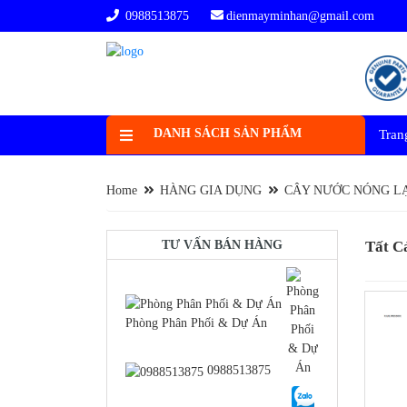
0988513875
dienmayminhan@gmail.com
DANH SÁCH SẢN PHẨM
Tran
Home
HÀNG GIA DỤNG
CÂY NƯỚC NÓNG L
TƯ VẤN BÁN HÀNG
Tất 
Phòng Phân Phối & Dự Án
0988513875