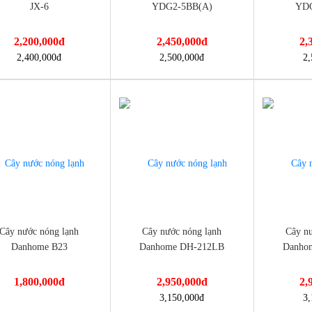
JX-6
YDG2-5BB(A)
YDG
2,200,000
đ
2,450,000
đ
2,
://dienmayminhan.com/cay-
https://dienmayminhan.com/cay-
https://die
2,400,000
đ
2,500,000
đ
2,
wd5500c/
-6%
-6%
c-nong-lanh-daiwa-jx-6/
nuoc-nong-lanh-daiwa-ydg2-
nuoc-nong-
Cây nước nóng lạnh
Cây nước nóng lạnh
Cây nư
Danhome B23
Danhome DH-212LB
Danho
1,800,000
đ
2,950,000
đ
2,
://dienmayminhan.com/cay-
https://dienmayminhan.com/cay-
https://die
3,150,000
đ
3,
5bba/