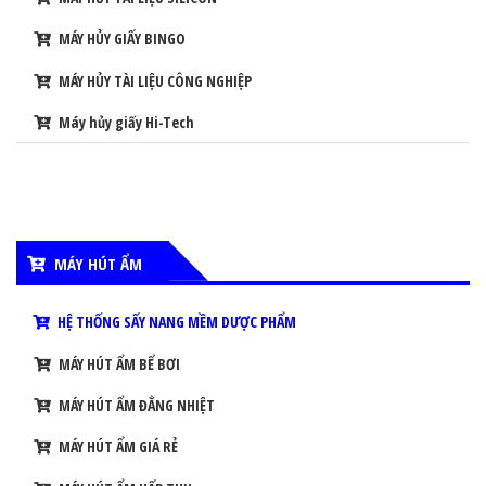
MÁY HỦY GIẤY BINGO
MÁY HỦY TÀI LIỆU CÔNG NGHIỆP
Máy hủy giấy Hi-Tech
MÁY HÚT ẨM
HỆ THỐNG SẤY NANG MỀM DƯỢC PHẨM
MÁY HÚT ẨM BỂ BƠI
MÁY HÚT ẨM ĐẲNG NHIỆT
MÁY HÚT ẨM GIÁ RẺ