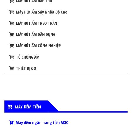
MÁY HÚT ẨM HẤP THỤ
Máy Hút Ẩm Sấy Nhiệt Độ Cao
MÁY HÚT ẨM TREO TRẦN
MÁY HÚT ẨM DÂN DỤNG
MÁY HÚT ẨM CÔNG NGHIỆP
TỦ CHỐNG ẨM
THIẾT BỊ ĐO
MÁY ĐẾM TIỀN
Máy đếm ngân hàng tiền AKIO