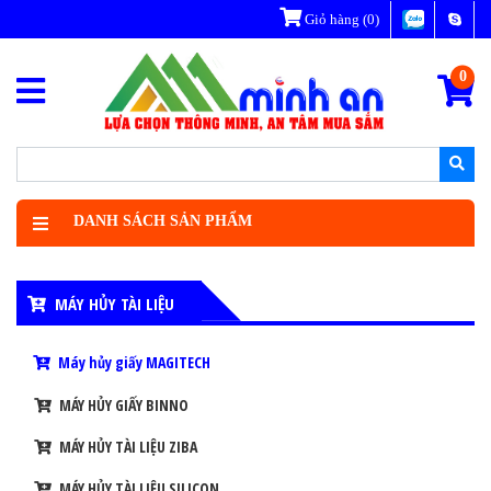
Giỏ hàng
(0)
0
DANH SÁCH SẢN PHẨM
MÁY HỦY TÀI LIỆU
Máy hủy giấy MAGITECH
MÁY HỦY GIẤY BINNO
MÁY HỦY TÀI LIỆU ZIBA
MÁY HỦY TÀI LIỆU SILICON