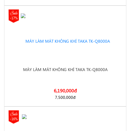
-17%
q7000/
MÁY LÀM MÁT KHÔNG KHÍ TAKA TK-Q8000A
6,190,000
đ
https://dienmayminhan.com/may-lam-mat-khong-khi-taka-tk-
7,500,000
đ
-16%