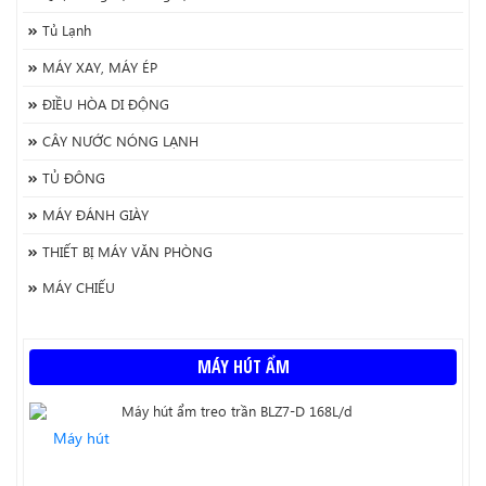
Tủ Lạnh
MÁY XAY, MÁY ÉP
ĐIỀU HÒA DI ĐỘNG
CÂY NƯỚC NÓNG LẠNH
TỦ ĐÔNG
MÁY ĐÁNH GIÀY
THIẾT BỊ MÁY VĂN PHÒNG
MÁY CHIẾU
MÁY HÚT ẨM
Máy hút ẩm treo trần BLZ7-D 168L/d