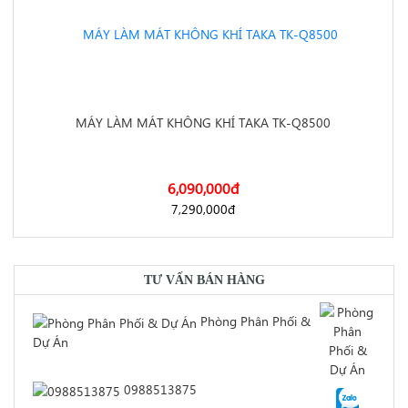
q8000a/
MÁY LÀM MÁT KHÔNG KHÍ TAKA TK-Q8500
6,090,000
đ
https://dienmayminhan.com/may-lam-mat-khong-khi-taka-tk-
7,290,000
đ
TƯ VẤN BÁN HÀNG
Phòng Phân Phối &
Dự Án
q8500/
0988513875