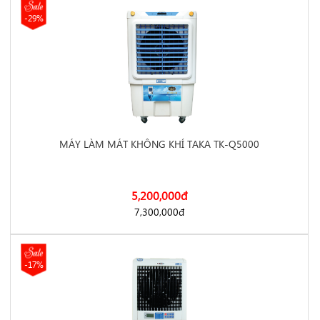
-29%
MÁY LÀM MÁT KHÔNG KHÍ TAKA TK-Q5000
5,200,000
đ
https://dienmayminhan.com/may-lam-mat-khong-khi-taka-tk-
7,300,000
đ
-17%