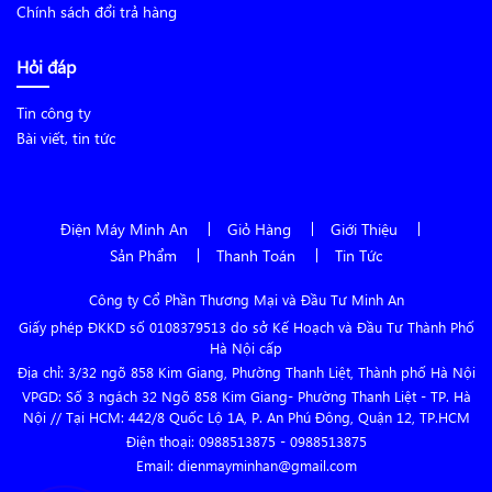
Chính sách đổi trả hàng
Hỏi đáp
Tin công ty
Bài viết, tin tức
Điện Máy Minh An
Giỏ Hàng
Giới Thiệu
Sản Phẩm
Thanh Toán
Tin Tức
Công ty Cổ Phần Thương Mại và Đầu Tư Minh An
Giấy phép ĐKKD số 0108379513 do sở Kế Hoạch và Đầu Tư Thành Phố
Hà Nội cấp
Địa chỉ: 3/32 ngõ 858 Kim Giang, Phường Thanh Liệt, Thành phố Hà Nội
VPGD: Số 3 ngách 32 Ngõ 858 Kim Giang- Phường Thanh Liệt - TP. Hà
Nội // Tại HCM: 442/8 Quốc Lộ 1A, P. An Phú Đông, Quận 12, TP.HCM
Điện thoại:
0988513875
-
0988513875
Email: dienmayminhan@gmail.com