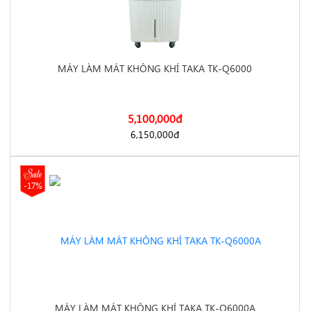
q5000/
MÁY LÀM MÁT KHÔNG KHÍ TAKA TK-Q6000
5,100,000
đ
https://dienmayminhan.com/may-lam-mat-khong-khi-taka-tk-
6,150,000
đ
-17%
q6000/
MÁY LÀM MÁT KHÔNG KHÍ TAKA TK-Q6000A