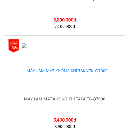
5,890,000
đ
https://dienmayminhan.com/may-lam-mat-khong-khi-taka-tk-
7,100,000
đ
-28%
q6000a/
MÁY LÀM MÁT KHÔNG KHÍ TAKA TK-Q7000
6,400,000
đ
https://dienmayminhan.com/may-lam-mat-khong-khi-taka-tk-
8,900,000
đ