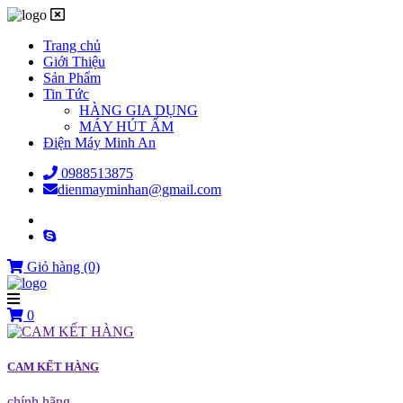
Trang chủ
Giới Thiệu
Sản Phẩm
Tin Tức
HÀNG GIA DỤNG
MÁY HÚT ẨM
Điện Máy Minh An
0988513875
dienmayminhan@gmail.com
Giỏ hàng
(0)
0
CAM KẾT HÀNG
chính hãng