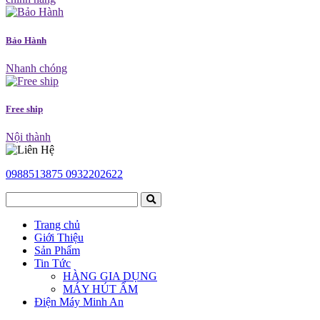
Bảo Hành
Nhanh chóng
Free ship
Nội thành
0988513875
0932202622
Trang chủ
Giới Thiệu
Sản Phẩm
Tin Tức
HÀNG GIA DỤNG
MÁY HÚT ẨM
Điện Máy Minh An