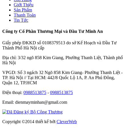
Giới Thiệu
Sản Phẩm
Thanh Toán
Tin Tức
Công ty Cổ Phần Thương Mại và Đầu Tư Minh An
Giấy phép ĐKKD số 0108379513 do sở Kế Hoạch và Đầu Tư
Thành Phố Hà Nội cấp
Địa chỉ: 3/32 ngõ 858 Kim Giang, Phường Thanh Liệt, Thành phố
Hà Nội
VPGD: Số 3 ngách 32 Ngõ 858 Kim Giang- Phường Thanh Liệt -
TP. Hà Nội // Tại HCM: 442/8 Quốc Lộ 1A, P. An Phú Đông,
Quận 12, TP.HCM
Điện thoại:
0988513875
-
0988513875
Email: dienmayminhan@gmail.com
Copyright ©2014 thiết kế bởi
CleverWeb