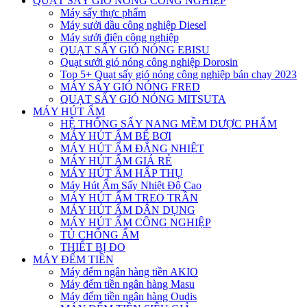
QUẠT SẤY GIÓ NÓNG CÔNG NGHIỆP
Máy sấy thực phẩm
Máy sưởi dầu công nghiệp Diesel
Máy sưởi điện công nghiệp
QUẠT SẤY GIÓ NÓNG EBISU
Quạt sưởi gió nóng công nghiệp Dorosin
Top 5+ Quạt sấy gió nóng công nghiệp bán chạy 2023
MÁY SẤY GIÓ NÓNG FRED
QUẠT SẤY GIÓ NÓNG MITSUTA
MÁY HÚT ẨM
HỆ THỐNG SẤY NANG MỀM DƯỢC PHẨM
MÁY HÚT ẨM BỂ BƠI
MÁY HÚT ẨM ĐẲNG NHIỆT
MÁY HÚT ẨM GIÁ RẺ
MÁY HÚT ẨM HẤP THỤ
Máy Hút Ẩm Sấy Nhiệt Độ Cao
MÁY HÚT ẨM TREO TRẦN
MÁY HÚT ẨM DÂN DỤNG
MÁY HÚT ẨM CÔNG NGHIỆP
TỦ CHỐNG ẨM
THIẾT BỊ ĐO
MÁY ĐẾM TIỀN
Máy đếm ngân hàng tiền AKIO
Máy đếm tiền ngân hàng Masu
Máy đếm tiền ngân hàng Oudis