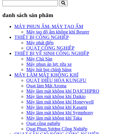
danh sách sản phẩm
MÁY PHUN ẨM- MÁY TẠO ẨM
Máy tạo độ ẩm không khí Beurer
THIẾT BỊ CÔNG NGHIỆP
Máy phát điện
QUẠT CÔNG NGHIỆP
THIẾT BỊ VỆ SINH CÔNG NGHIỆP
Máy Chà Sàn
Máy phun áp lực rửa xe
Máy hút bụi chính hãng
MÁY LÀM MÁT KHÔNG KHÍ
QUẠT ĐIỀU HÒA KUNGFU
Quạt làm Mát Aroma
Máy làm mát không khí DAICHIPRO
Máy làm mát không khí Daikio
Máy làm mát không khí Honeywell
Máy làm mát không khí Kasami
Máy làm mát không khí Symphony
Máy làm mát không khí Taka
Quạt công nghiệp
Quạt Phun Sương Công Nghiệp