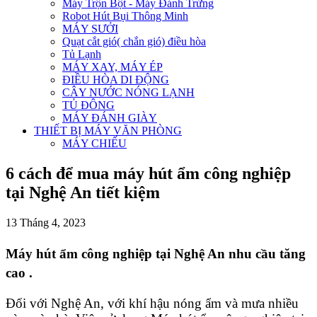
Máy Trộn Bột - Máy Đánh Trứng
Robot Hút Bụi Thông Minh
MÁY SƯỞI
Quạt cắt gió( chắn gió) điều hòa
Tủ Lạnh
MÁY XAY, MÁY ÉP
ĐIỀU HÒA DI ĐỘNG
CÂY NƯỚC NÓNG LẠNH
TỦ ĐÔNG
MÁY ĐÁNH GIÀY
THIẾT BỊ MÁY VĂN PHÒNG
MÁY CHIẾU
6 cách để mua máy hút ẩm công nghiệp
tại Nghệ An tiết kiệm
13 Tháng 4, 2023
Máy hút ẩm công nghiệp tại Nghệ An nhu cầu tăng
cao .
Đối với Nghệ An, với khí hậu nóng ẩm và mưa nhiều