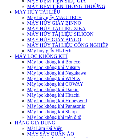
MÁY ĐẾM TIỀN SIÊU GIẢ
MÁY ĐẾM TIỀN THÔNG THƯỜNG
MÁY HỦY TÀI LIỆU
Máy hủy giấy MAGITECH
MÁY HỦY GIẤY BINNO
MÁY HỦY TÀI LIỆU ZIBA
MÁY HỦY TÀI LIỆU SILICON
MÁY HỦY GIẤY BINGO
MÁY HỦY TÀI LIỆU CÔNG NGHIỆP
Máy hủy giấy Hi-Tech
MÁY LỌC KHÔNG KHÍ
Máy lọc không khí Boneco
Máy lọc không khí Mitsuta
Máy lọc không khí Nagakawa
Máy lọc không khí WINIX
Máy lọc không khí COWAY
Máy lọc không khí Daikin
Máy lọc không khí Hitachi
Máy lọc không khí Honeywell
Máy lọc không khí Panasonic
Máy lọc không khí Sharp
Máy lọc không khí trên ô tô
HÀNG GIA DỤNG
Mát Làm Đá Viên
MÁY SẤY QUẦN ÁO