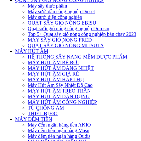
QUẠT SẤY GIÓ NÓNG CÔNG NGHIỆP
Máy sấy thực phẩm
Máy sưởi dầu công nghiệp Diesel
Máy sưởi điện công nghiệp
QUẠT SẤY GIÓ NÓNG EBISU
Quạt sưởi gió nóng công nghiệp Dorosin
Top 5+ Quạt sấy gió nóng công nghiệp bán chạy 2023
MÁY SẤY GIÓ NÓNG FRED
QUẠT SẤY GIÓ NÓNG MITSUTA
MÁY HÚT ẨM
HỆ THỐNG SẤY NANG MỀM DƯỢC PHẨM
MÁY HÚT ẨM BỂ BƠI
MÁY HÚT ẨM ĐẲNG NHIỆT
MÁY HÚT ẨM GIÁ RẺ
MÁY HÚT ẨM HẤP THỤ
Máy Hút Ẩm Sấy Nhiệt Độ Cao
MÁY HÚT ẨM TREO TRẦN
MÁY HÚT ẨM DÂN DỤNG
MÁY HÚT ẨM CÔNG NGHIỆP
TỦ CHỐNG ẨM
THIẾT BỊ ĐO
MÁY ĐẾM TIỀN
Máy đếm ngân hàng tiền AKIO
Máy đếm tiền ngân hàng Masu
Máy đếm tiền ngân hàng Oudis