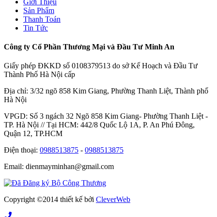
Giới Thiệu
Sản Phẩm
Thanh Toán
Tin Tức
Công ty Cổ Phần Thương Mại và Đầu Tư Minh An
Giấy phép ĐKKD số 0108379513 do sở Kế Hoạch và Đầu Tư
Thành Phố Hà Nội cấp
Địa chỉ: 3/32 ngõ 858 Kim Giang, Phường Thanh Liệt, Thành phố
Hà Nội
VPGD: Số 3 ngách 32 Ngõ 858 Kim Giang- Phường Thanh Liệt -
TP. Hà Nội // Tại HCM: 442/8 Quốc Lộ 1A, P. An Phú Đông,
Quận 12, TP.HCM
Điện thoại:
0988513875
-
0988513875
Email: dienmayminhan@gmail.com
Copyright ©2014 thiết kế bởi
CleverWeb