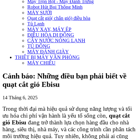
Máy Trộn Bột - Máy Đánh Trứng
Robot Hút Bụi Thông Minh
MÁY SƯỞI
Quạt cắt gió( chắn gió) điều hòa
Tủ Lạnh
MÁY XAY, MÁY ÉP
ĐIỀU HÒA DI ĐỘNG
CÂY NƯỚC NÓNG LẠNH
TỦ ĐÔNG
MÁY ĐÁNH GIÀY
THIẾT BỊ MÁY VĂN PHÒNG
MÁY CHIẾU
Cảnh báo: Những điều bạn phải biết về
quạt cắt gió Ebisu
14 Tháng 6, 2025
Trong thời đại mà hiệu quả sử dụng năng lượng và tối
ưu hóa chi phí vận hành là yếu tố sống còn,
quạt cắt
gió Ebisu
đang trở thành lựa chọn hàng đầu cho nhà
hàng, siêu thị, nhà máy, và các công trình cần phân tách
môi trường hiệu quả. Tuy nhiên, không phải ai cũng