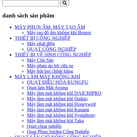
danh sách sản phẩm
MÁY PHUN ẨM- MÁY TẠO ẨM
Máy tạo độ ẩm không khí Beurer
THIẾT BỊ CÔNG NGHIỆP
Máy phát điện
QUẠT CÔNG NGHIỆP
THIẾT BỊ VỆ SINH CÔNG NGHIỆP
Máy Chà Sàn
Máy phun áp lực rửa xe
Máy hút bụi chính hãng
MÁY LÀM MÁT KHÔNG KHÍ
QUẠT ĐIỀU HÒA KUNGFU
Quạt làm Mát Aroma
Máy làm mát không khí DAICHIPRO
Máy làm mát không khí Daikio
Máy làm mát không khí Honeywell
Máy làm mát không khí Kasami
Máy làm mát không khí Symphony
Máy làm mát không khí Taka
Quạt công nghiệp
Quạt Phun Sương Công Nghiệp