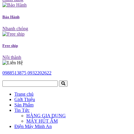
Bảo Hành
Nhanh chóng
Free ship
Nội thành
0988513875
0932202622
Trang chủ
Giới Thiệu
Sản Phẩm
Tin Tức
HÀNG GIA DỤNG
MÁY HÚT ẨM
Điện Máy Minh An