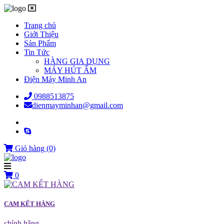
Trang chủ
Giới Thiệu
Sản Phẩm
Tin Tức
HÀNG GIA DỤNG
MÁY HÚT ẨM
Điện Máy Minh An
0988513875
dienmayminhan@gmail.com
Giỏ hàng
(0)
0
CAM KẾT HÀNG
chính hãng