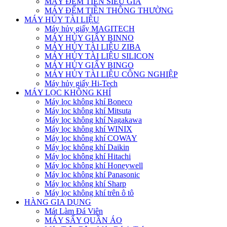
MÁY ĐẾM TIỀN SIÊU GIẢ
MÁY ĐẾM TIỀN THÔNG THƯỜNG
MÁY HỦY TÀI LIỆU
Máy hủy giấy MAGITECH
MÁY HỦY GIẤY BINNO
MÁY HỦY TÀI LIỆU ZIBA
MÁY HỦY TÀI LIỆU SILICON
MÁY HỦY GIẤY BINGO
MÁY HỦY TÀI LIỆU CÔNG NGHIỆP
Máy hủy giấy Hi-Tech
MÁY LỌC KHÔNG KHÍ
Máy lọc không khí Boneco
Máy lọc không khí Mitsuta
Máy lọc không khí Nagakawa
Máy lọc không khí WINIX
Máy lọc không khí COWAY
Máy lọc không khí Daikin
Máy lọc không khí Hitachi
Máy lọc không khí Honeywell
Máy lọc không khí Panasonic
Máy lọc không khí Sharp
Máy lọc không khí trên ô tô
HÀNG GIA DỤNG
Mát Làm Đá Viên
MÁY SẤY QUẦN ÁO