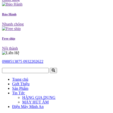
Bảo Hành
Nhanh chóng
Free ship
Nội thành
0988513875
0932202622
Trang chủ
Giới Thiệu
Sản Phẩm
Tin Tức
HÀNG GIA DỤNG
MÁY HÚT ẨM
Điện Máy Minh An