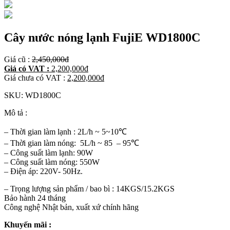
Cây nước nóng lạnh FujiE WD1800C
Giá cũ :
2,450,000
đ
Giá có VAT :
2,200,000
đ
Giá chưa có VAT :
2,200,000
đ
SKU:
WD1800C
Mô tả :
– Thời gian làm lạnh : 2L/h ~ 5~10℃
– Thời gian làm nóng: 5L/h ~ 85 – 95℃
– Công suất làm lạnh: 90W
– Công suất làm nóng: 550W
– Điện áp: 220V- 50Hz.
– Trọng lượng sản phẩm / bao bì : 14KGS/15.2KGS
Bảo hành 24 tháng
Công nghệ Nhật bản, xuất xứ chính hãng
Khuyến mãi :