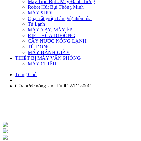
Máy Trộn Bột - Máy Đánh Trứng
Robot Hút Bụi Thông Minh
MÁY SƯỞI
Quạt cắt gió( chắn gió) điều hòa
Tủ Lạnh
MÁY XAY, MÁY ÉP
ĐIỀU HÒA DI ĐỘNG
CÂY NƯỚC NÓNG LẠNH
TỦ ĐÔNG
MÁY ĐÁNH GIÀY
THIẾT BỊ MÁY VĂN PHÒNG
MÁY CHIẾU
Trang Chủ
Cây nước nóng lạnh FujiE WD1800C