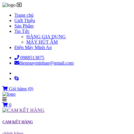
Trang chủ
Giới Thiệu
Sản Phẩm
Tin Tức
HÀNG GIA DỤNG
MÁY HÚT ẨM
Điện Máy Minh An
0988513875
dienmayminhan@gmail.com
Giỏ hàng
(0)
0
CAM KẾT HÀNG
chính hãng