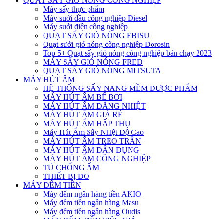
QUẠT SẤY GIÓ NÓNG CÔNG NGHIỆP
Máy sấy thực phẩm
Máy sưởi dầu công nghiệp Diesel
Máy sưởi điện công nghiệp
QUẠT SẤY GIÓ NÓNG EBISU
Quạt sưởi gió nóng công nghiệp Dorosin
Top 5+ Quạt sấy gió nóng công nghiệp bán chạy 2023
MÁY SẤY GIÓ NÓNG FRED
QUẠT SẤY GIÓ NÓNG MITSUTA
MÁY HÚT ẨM
HỆ THỐNG SẤY NANG MỀM DƯỢC PHẨM
MÁY HÚT ẨM BỂ BƠI
MÁY HÚT ẨM ĐẲNG NHIỆT
MÁY HÚT ẨM GIÁ RẺ
MÁY HÚT ẨM HẤP THỤ
Máy Hút Ẩm Sấy Nhiệt Độ Cao
MÁY HÚT ẨM TREO TRẦN
MÁY HÚT ẨM DÂN DỤNG
MÁY HÚT ẨM CÔNG NGHIỆP
TỦ CHỐNG ẨM
THIẾT BỊ ĐO
MÁY ĐẾM TIỀN
Máy đếm ngân hàng tiền AKIO
Máy đếm tiền ngân hàng Masu
Máy đếm tiền ngân hàng Oudis