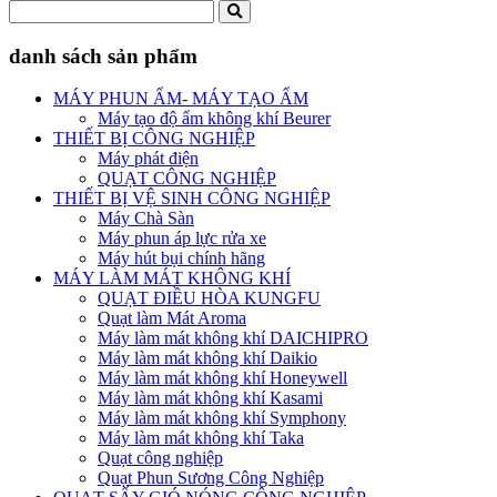
danh sách sản phẩm
MÁY PHUN ẨM- MÁY TẠO ẨM
Máy tạo độ ẩm không khí Beurer
THIẾT BỊ CÔNG NGHIỆP
Máy phát điện
QUẠT CÔNG NGHIỆP
THIẾT BỊ VỆ SINH CÔNG NGHIỆP
Máy Chà Sàn
Máy phun áp lực rửa xe
Máy hút bụi chính hãng
MÁY LÀM MÁT KHÔNG KHÍ
QUẠT ĐIỀU HÒA KUNGFU
Quạt làm Mát Aroma
Máy làm mát không khí DAICHIPRO
Máy làm mát không khí Daikio
Máy làm mát không khí Honeywell
Máy làm mát không khí Kasami
Máy làm mát không khí Symphony
Máy làm mát không khí Taka
Quạt công nghiệp
Quạt Phun Sương Công Nghiệp