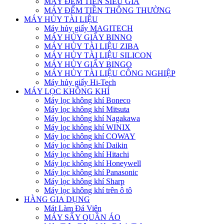
MÁY ĐẾM TIỀN SIÊU GIẢ
MÁY ĐẾM TIỀN THÔNG THƯỜNG
MÁY HỦY TÀI LIỆU
Máy hủy giấy MAGITECH
MÁY HỦY GIẤY BINNO
MÁY HỦY TÀI LIỆU ZIBA
MÁY HỦY TÀI LIỆU SILICON
MÁY HỦY GIẤY BINGO
MÁY HỦY TÀI LIỆU CÔNG NGHIỆP
Máy hủy giấy Hi-Tech
MÁY LỌC KHÔNG KHÍ
Máy lọc không khí Boneco
Máy lọc không khí Mitsuta
Máy lọc không khí Nagakawa
Máy lọc không khí WINIX
Máy lọc không khí COWAY
Máy lọc không khí Daikin
Máy lọc không khí Hitachi
Máy lọc không khí Honeywell
Máy lọc không khí Panasonic
Máy lọc không khí Sharp
Máy lọc không khí trên ô tô
HÀNG GIA DỤNG
Mát Làm Đá Viên
MÁY SẤY QUẦN ÁO