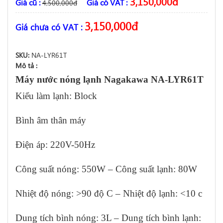
3,150,000
đ
Giá cũ :
Giá có VAT :
4,500,000
đ
3,150,000
đ
Giá chưa có VAT :
SKU:
NA-LYR61T
Mô tả :
Máy nước nóng lạnh Nagakawa NA-LYR61T
Kiểu làm lạnh: Block
Bình âm thân máy
Điện áp: 220V-50Hz
Công suất nóng: 550W – Công suất lạnh: 80W
Nhiệt độ nóng: >90 độ C – Nhiệt độ lạnh: <10 c
Dung tích bình nóng: 3L – Dung tích bình lạnh: