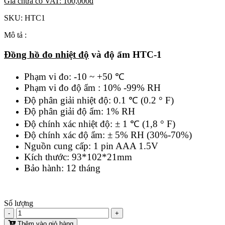
Giá chưa có VAT:
100,000
đ
SKU:
HTC1
Mô tả :
Đồng hồ đo nhiệt độ
và độ ẩm HTC-1
Phạm vi đo: -10 ~ +50 ℃
Phạm vi đo độ ẩm : 10% -99% RH
Độ phân giải nhiệt độ: 0.1 ℃ (0.2 ° F)
Độ phân giải độ ẩm: 1% RH
Độ chính xác nhiệt độ: ± 1 ℃ (1,8 ° F)
Độ chính xác độ ẩm: ± 5% RH (30%-70%)
Nguồn cung cấp: 1 pin AAA 1.5V
Kích thước: 93*102*21mm
Bảo hành: 12 tháng
Số lượng
-
+
Thêm vào giỏ hàng