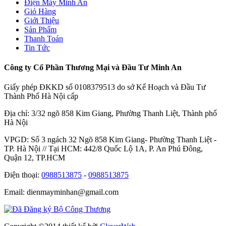
Điện Máy Minh An
Giỏ Hàng
Giới Thiệu
Sản Phẩm
Thanh Toán
Tin Tức
Công ty Cổ Phần Thương Mại và Đầu Tư Minh An
Giấy phép ĐKKD số 0108379513 do sở Kế Hoạch và Đầu Tư
Thành Phố Hà Nội cấp
Địa chỉ: 3/32 ngõ 858 Kim Giang, Phường Thanh Liệt, Thành phố
Hà Nội
VPGD: Số 3 ngách 32 Ngõ 858 Kim Giang- Phường Thanh Liệt -
TP. Hà Nội // Tại HCM: 442/8 Quốc Lộ 1A, P. An Phú Đông,
Quận 12, TP.HCM
Điện thoại:
0988513875
-
0988513875
Email: dienmayminhan@gmail.com