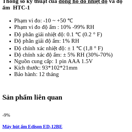
Thông số kỹ thuật của
đồng hồ đo nhiệt độ
và độ
ẩm HTC-1
Phạm vi đo: -10 ~ +50 ℃
Phạm vi đo độ ẩm : 10% -99% RH
Độ phân giải nhiệt độ: 0.1 ℃ (0.2 ° F)
Độ phân giải độ ẩm: 1% RH
Độ chính xác nhiệt độ: ± 1 ℃ (1,8 ° F)
Độ chính xác độ ẩm: ± 5% RH (30%-70%)
Nguồn cung cấp: 1 pin AAA 1.5V
Kích thước: 93*102*21mm
Bảo hành: 12 tháng
Sản phẩm liên quan
-9%
Máy hút ẩm Edison ED-12BE