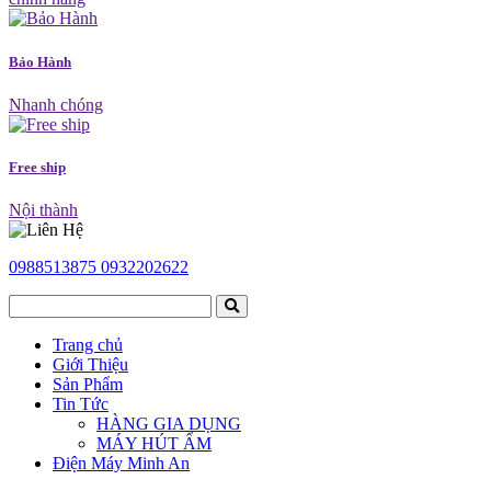
Bảo Hành
Nhanh chóng
Free ship
Nội thành
0988513875
0932202622
Trang chủ
Giới Thiệu
Sản Phẩm
Tin Tức
HÀNG GIA DỤNG
MÁY HÚT ẨM
Điện Máy Minh An