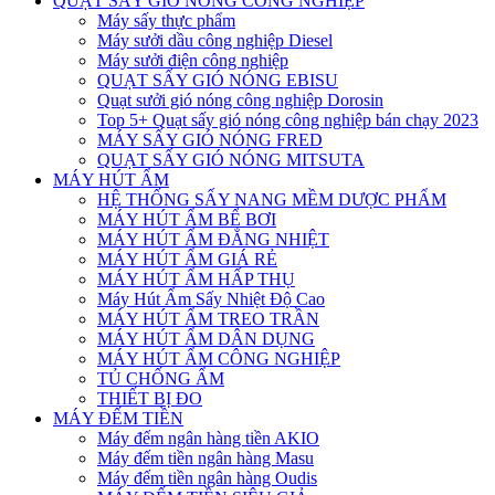
QUẠT SẤY GIÓ NÓNG CÔNG NGHIỆP
Máy sấy thực phẩm
Máy sưởi dầu công nghiệp Diesel
Máy sưởi điện công nghiệp
QUẠT SẤY GIÓ NÓNG EBISU
Quạt sưởi gió nóng công nghiệp Dorosin
Top 5+ Quạt sấy gió nóng công nghiệp bán chạy 2023
MÁY SẤY GIÓ NÓNG FRED
QUẠT SẤY GIÓ NÓNG MITSUTA
MÁY HÚT ẨM
HỆ THỐNG SẤY NANG MỀM DƯỢC PHẨM
MÁY HÚT ẨM BỂ BƠI
MÁY HÚT ẨM ĐẲNG NHIỆT
MÁY HÚT ẨM GIÁ RẺ
MÁY HÚT ẨM HẤP THỤ
Máy Hút Ẩm Sấy Nhiệt Độ Cao
MÁY HÚT ẨM TREO TRẦN
MÁY HÚT ẨM DÂN DỤNG
MÁY HÚT ẨM CÔNG NGHIỆP
TỦ CHỐNG ẨM
THIẾT BỊ ĐO
MÁY ĐẾM TIỀN
Máy đếm ngân hàng tiền AKIO
Máy đếm tiền ngân hàng Masu
Máy đếm tiền ngân hàng Oudis