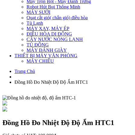
Máy Trộn Bột - Máy Đánh Trứng
Robot Hút Bụi Thông Minh
MÁY SƯỞI
Quạt cắt gió( chắn gió) điều hòa
Tủ Lạnh
MÁY XAY, MÁY ÉP
ĐIỀU HÒA DI ĐỘNG
CÂY NƯỚC NÓNG LẠNH
TỦ ĐÔNG
MÁY ĐÁNH GIÀY
THIẾT BỊ MÁY VĂN PHÒNG
MÁY CHIẾU
Trang Chủ
Đồng Hồ Đo Nhiệt Độ Độ Ẩm HTC1
Đồng Hồ Đo Nhiệt Độ Độ Ẩm HTC1