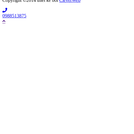
Copyright ©2014 thiết kế bởi
CleverWeb
0988513875