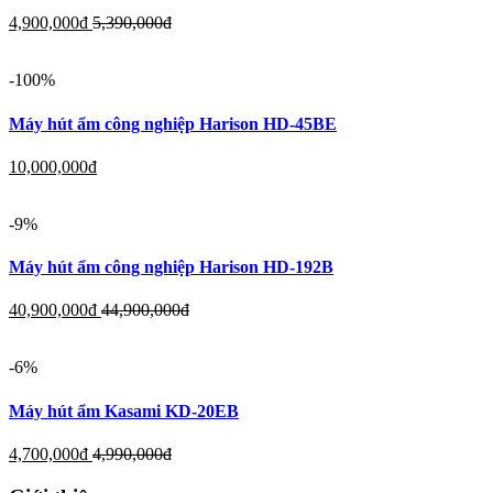
4,900,000
đ
5,390,000
đ
-100%
Máy hút ẩm công nghiệp Harison HD-45BE
10,000,000
đ
-9%
Máy hút ẩm công nghiệp Harison HD-192B
40,900,000
đ
44,900,000
đ
-6%
Máy hút ẩm Kasami KD-20EB
4,700,000
đ
4,990,000
đ