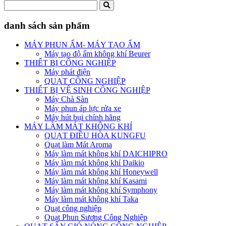
danh sách sản phẩm
MÁY PHUN ẨM- MÁY TẠO ẨM
Máy tạo độ ẩm không khí Beurer
THIẾT BỊ CÔNG NGHIỆP
Máy phát điện
QUẠT CÔNG NGHIỆP
THIẾT BỊ VỆ SINH CÔNG NGHIỆP
Máy Chà Sàn
Máy phun áp lực rửa xe
Máy hút bụi chính hãng
MÁY LÀM MÁT KHÔNG KHÍ
QUẠT ĐIỀU HÒA KUNGFU
Quạt làm Mát Aroma
Máy làm mát không khí DAICHIPRO
Máy làm mát không khí Daikio
Máy làm mát không khí Honeywell
Máy làm mát không khí Kasami
Máy làm mát không khí Symphony
Máy làm mát không khí Taka
Quạt công nghiệp
Quạt Phun Sương Công Nghiệp