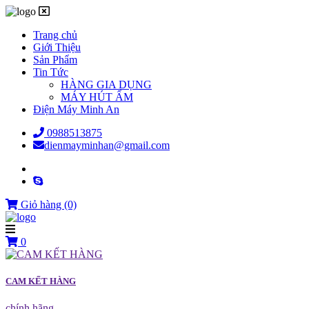
Trang chủ
Giới Thiệu
Sản Phẩm
Tin Tức
HÀNG GIA DỤNG
MÁY HÚT ẨM
Điện Máy Minh An
0988513875
dienmayminhan@gmail.com
Giỏ hàng
(0)
0
CAM KẾT HÀNG
chính hãng