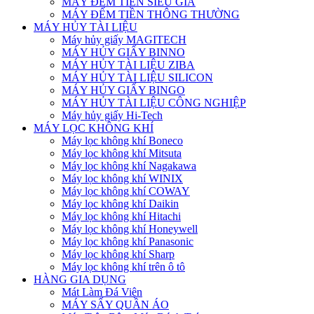
MÁY ĐẾM TIỀN SIÊU GIẢ
MÁY ĐẾM TIỀN THÔNG THƯỜNG
MÁY HỦY TÀI LIỆU
Máy hủy giấy MAGITECH
MÁY HỦY GIẤY BINNO
MÁY HỦY TÀI LIỆU ZIBA
MÁY HỦY TÀI LIỆU SILICON
MÁY HỦY GIẤY BINGO
MÁY HỦY TÀI LIỆU CÔNG NGHIỆP
Máy hủy giấy Hi-Tech
MÁY LỌC KHÔNG KHÍ
Máy lọc không khí Boneco
Máy lọc không khí Mitsuta
Máy lọc không khí Nagakawa
Máy lọc không khí WINIX
Máy lọc không khí COWAY
Máy lọc không khí Daikin
Máy lọc không khí Hitachi
Máy lọc không khí Honeywell
Máy lọc không khí Panasonic
Máy lọc không khí Sharp
Máy lọc không khí trên ô tô
HÀNG GIA DỤNG
Mát Làm Đá Viên
MÁY SẤY QUẦN ÁO