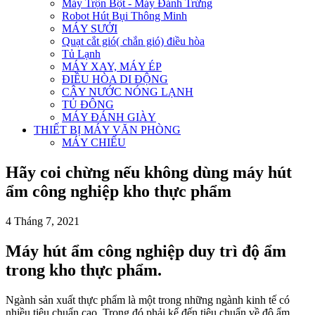
Máy Trộn Bột - Máy Đánh Trứng
Robot Hút Bụi Thông Minh
MÁY SƯỞI
Quạt cắt gió( chắn gió) điều hòa
Tủ Lạnh
MÁY XAY, MÁY ÉP
ĐIỀU HÒA DI ĐỘNG
CÂY NƯỚC NÓNG LẠNH
TỦ ĐÔNG
MÁY ĐÁNH GIÀY
THIẾT BỊ MÁY VĂN PHÒNG
MÁY CHIẾU
Hãy coi chừng nếu không dùng máy hút
ẩm công nghiệp kho thực phẩm
4 Tháng 7, 2021
Máy hút ẩm công nghiệp duy trì độ ẩm
trong kho thực phẩm.
Ngành sản xuất thực phẩm là một trong những ngành kinh tế có
nhiều tiêu chuẩn cao. Trong đó phải kể đến tiêu chuẩn về độ ẩm.