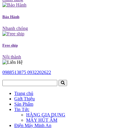
Bảo Hành
Nhanh chóng
Free ship
Nội thành
0988513875
0932202622
Trang chủ
Giới Thiệu
Sản Phẩm
Tin Tức
HÀNG GIA DỤNG
MÁY HÚT ẨM
Điện Máy Minh An