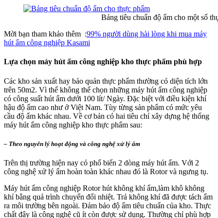
Bảng tiêu chuẩn độ ẩm cho một số thực
Mời bạn tham khảo thêm :
99% người dùng hài lòng khi mua máy
hút ẩm công nghiệp Kasami
Lựa chọn máy hút ẩm công nghiệp kho thực phẩm phù hợp
Các kho sản xuất hay bảo quản thực phẩm thường có diện tích lớn
trên 50m2. Vì thế không thể chọn những máy hút ẩm công nghiệp
có công suất hút ẩm dưới 100 lít/ Ngày. Đặc biệt với điều kiện khí
hậu độ ẩm cao như ở Việt Nam. Tùy từng sản phẩm có mức yêu
cầu độ ẩm khác nhau. Về cơ bản có hai tiêu chí xây dựng hệ thống
máy hút ẩm công nghiệp kho thực phẩm sau:
–
Theo nguyên lý hoạt động và công nghệ xử lý ẩm
Trên thị trường hiện nay có phổ biến 2 dòng máy hút ẩm. Với 2
công nghệ xử lý ẩm hoàn toàn khác nhau đó là Rotor và ngưng tụ.
Máy hút ẩm công nghiệp Rotor hút không khí ẩm,làm khô không
khí bằng quá trình chuyển đổi nhiệt. Trả không khí đã được tách ẩm
ra môi trường bên ngoài. Đảm bảo độ ẩm tiêu chuẩn của kho. Thực
chất đây là công nghệ cũ ít còn được sử dụng. Thường chỉ phù hợp