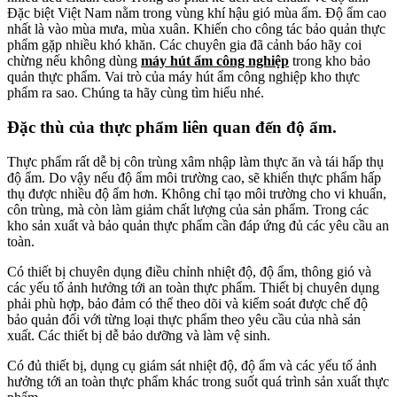
Đặc biệt Việt Nam nằm trong vùng khí hậu gió mùa ẩm. Độ ẩm cao
nhất là vào mùa mưa, mùa xuân. Khiến cho công tác bảo quản thực
phẩm gặp nhiều khó khăn. Các chuyên gia đã cảnh báo hãy coi
chừng nếu không dùng
máy hút ẩm công nghiệp
trong kho bảo
quản thực phẩm. Vai trò của máy hút ẩm công nghiệp kho thực
phẩm ra sao. Chúng ta hãy cùng tìm hiểu nhé.
Đặc thù của thực phẩm liên quan đến độ ẩm.
Thực phẩm rất dễ bị côn trùng xâm nhập làm thực ăn và tái hấp thụ
độ ẩm. Do vậy nếu độ ẩm môi trường cao, sẽ khiến thực phẩm hấp
thụ được nhiều độ ẩm hơn. Không chỉ tạo môi trường cho vi khuẩn,
côn trùng, mà còn làm giảm chất lượng của sản phẩm. Trong các
kho sản xuất và bảo quản thực phẩm cần đáp ứng đủ các yêu cầu an
toàn.
Có thiết bị chuyên dụng điều chỉnh nhiệt độ, độ ẩm, thông gió và
các yếu tố ảnh hưởng tới an toàn thực phẩm. Thiết bị chuyên dụng
phải phù hợp, bảo đảm có thể theo dõi và kiểm soát được chế độ
bảo quản đối với từng loại thực phẩm theo yêu cầu của nhà sản
xuất. Các thiết bị dễ bảo dưỡng và làm vệ sinh.
Có đủ thiết bị, dụng cụ giám sát nhiệt độ, độ ẩm và các yếu tố ảnh
hưởng tới an toàn thực phẩm khác trong suốt quá trình sản xuất thực