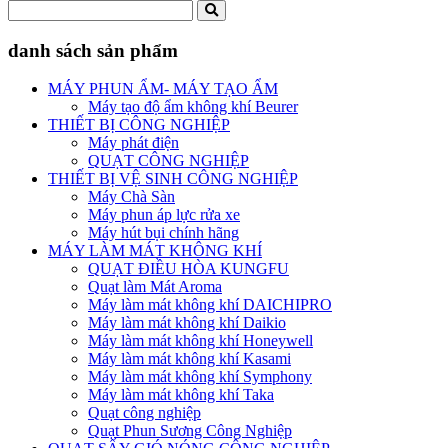
danh sách sản phẩm
MÁY PHUN ẨM- MÁY TẠO ẨM
Máy tạo độ ẩm không khí Beurer
THIẾT BỊ CÔNG NGHIỆP
Máy phát điện
QUẠT CÔNG NGHIỆP
THIẾT BỊ VỆ SINH CÔNG NGHIỆP
Máy Chà Sàn
Máy phun áp lực rửa xe
Máy hút bụi chính hãng
MÁY LÀM MÁT KHÔNG KHÍ
QUẠT ĐIỀU HÒA KUNGFU
Quạt làm Mát Aroma
Máy làm mát không khí DAICHIPRO
Máy làm mát không khí Daikio
Máy làm mát không khí Honeywell
Máy làm mát không khí Kasami
Máy làm mát không khí Symphony
Máy làm mát không khí Taka
Quạt công nghiệp
Quạt Phun Sương Công Nghiệp