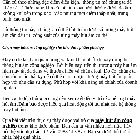
Căn cứ theo những đặc điểm điều kiện, thông tin mà chúng ta đã
khảo sát . Thực trạng kho có thể tính toán ước lượng được độ ẩm
không khí bên trong kho .Vào những thời điểm thấp nhất, trung
bình, cao nhất.
Từ thông tin này, chúng ta có thể tính toán được số lượng máy hút
ẩm cần đầu tư, công suất của từng máy hút ẩm cụ thể.
Chọn máy hút ẩm công nghiệp cho kho thực phẩm phù hợp
Đây có lẽ là khâu quan trọng và khó khăn nhất khi xây dựng hệ
thống hút ẩm công nghiệp .Bởi hiện nay, trên thị trường máy hút ẩm
hiện nay rất đa dạng về thương hiệu và chủng loại. Do đó, chúng ta
cần cân nhắc thật kỹ để có thể chọn được những máy hút ẩm phù
hợp với nhu cầu sử dụng. Phù hợp với khả năng tài chính của doanh
nghiệp.
Bên cạnh đó, chúng ta cũng nên xem xét đến vị trí nào nên đặt máy
hút ẩm .Đảm bảo được hiệu quả hoạt động tối ưu nhất của hệ thống
máy hút ẩm.
Qua bài viết trên thực sự thấy được vai trò của
máy hút ẩm công
nghiệp
trong kho thực phẩm. Bạn cần tư vấn nhiều hơn nữa, hãy
liên hệ với phụ trách tư vấn 0988 513 875. Bạn sẽ được hỗ trợ tốt
nhất, hiệu quả nhất.