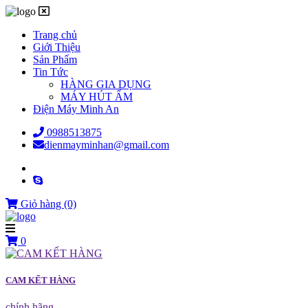
Trang chủ
Giới Thiệu
Sản Phẩm
Tin Tức
HÀNG GIA DỤNG
MÁY HÚT ẨM
Điện Máy Minh An
0988513875
dienmayminhan@gmail.com
Giỏ hàng
(0)
0
CAM KẾT HÀNG
chính hãng