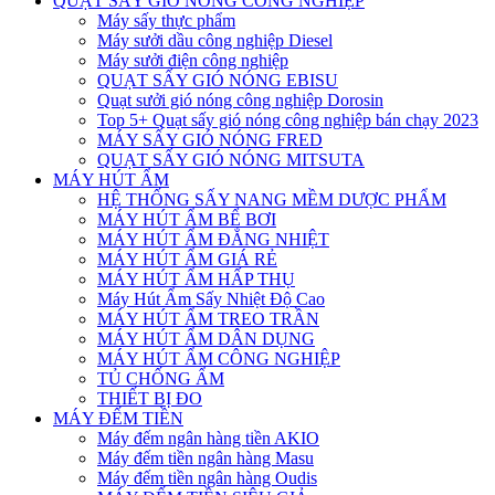
QUẠT SẤY GIÓ NÓNG CÔNG NGHIỆP
Máy sấy thực phẩm
Máy sưởi dầu công nghiệp Diesel
Máy sưởi điện công nghiệp
QUẠT SẤY GIÓ NÓNG EBISU
Quạt sưởi gió nóng công nghiệp Dorosin
Top 5+ Quạt sấy gió nóng công nghiệp bán chạy 2023
MÁY SẤY GIÓ NÓNG FRED
QUẠT SẤY GIÓ NÓNG MITSUTA
MÁY HÚT ẨM
HỆ THỐNG SẤY NANG MỀM DƯỢC PHẨM
MÁY HÚT ẨM BỂ BƠI
MÁY HÚT ẨM ĐẲNG NHIỆT
MÁY HÚT ẨM GIÁ RẺ
MÁY HÚT ẨM HẤP THỤ
Máy Hút Ẩm Sấy Nhiệt Độ Cao
MÁY HÚT ẨM TREO TRẦN
MÁY HÚT ẨM DÂN DỤNG
MÁY HÚT ẨM CÔNG NGHIỆP
TỦ CHỐNG ẨM
THIẾT BỊ ĐO
MÁY ĐẾM TIỀN
Máy đếm ngân hàng tiền AKIO
Máy đếm tiền ngân hàng Masu
Máy đếm tiền ngân hàng Oudis