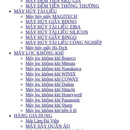
MÁY ĐẾM TIỀN SIÊU GIẢ
MÁY ĐẾM TIỀN THÔNG THƯỜNG
MÁY HỦY TÀI LIỆU
Máy hủy giấy MAGITECH
MÁY HỦY GIẤY BINNO
MÁY HỦY TÀI LIỆU ZIBA
MÁY HỦY TÀI LIỆU SILICON
MÁY HỦY GIẤY BINGO
MÁY HỦY TÀI LIỆU CÔNG NGHIỆP
Máy hủy giấy Hi-Tech
MÁY LỌC KHÔNG KHÍ
Máy lọc không khí Boneco
Máy lọc không khí Mitsuta
Máy lọc không khí Nagakawa
Máy lọc không khí WINIX
Máy lọc không khí COWAY
Máy lọc không khí Daikin
Máy lọc không khí Hitachi
Máy lọc không khí Honeywell
Máy lọc không khí Panasonic
Máy lọc không khí Sharp
Máy lọc không khí trên ô tô
HÀNG GIA DỤNG
Mát Làm Đá Viên
MÁY SẤY QUẦN ÁO