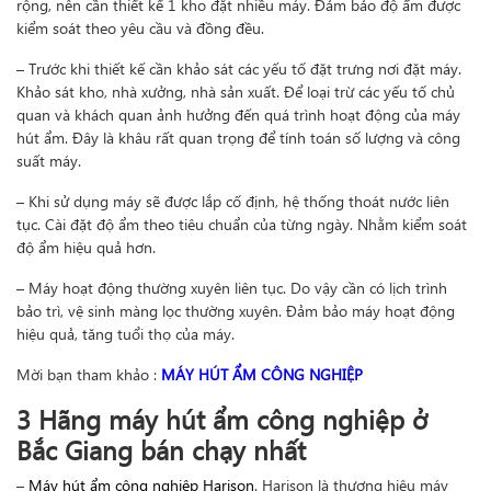
rộng, nên cần thiết kế 1 kho đặt nhiều máy. Đảm bảo độ ẩm được
kiểm soát theo yêu cầu và đồng đều.
– Trước khi thiết kế cần khảo sát các yếu tố đặt trưng nơi đặt máy.
Khảo sát kho, nhà xưởng, nhà sản xuất. Để loại trừ các yếu tố chủ
quan và khách quan ảnh hưởng đến quá trình hoạt động của máy
hút ẩm. Đây là khâu rất quan trọng để tính toán số lượng và công
suất máy.
– Khi sử dụng máy sẽ được lắp cố định, hệ thống thoát nước liên
tục. Cài đặt độ ẩm theo tiêu chuẩn của từng ngày. Nhằm kiểm soát
độ ẩm hiệu quả hơn.
– Máy hoạt động thường xuyên liên tục. Do vậy cần có lịch trình
bảo trì, vệ sinh màng lọc thường xuyên. Đảm bảo máy hoạt động
hiệu quả, tăng tuổi thọ của máy.
Mời bạn tham khảo :
MÁY HÚT ẨM CÔNG NGHIỆP
3 Hãng máy hút ẩm công nghiệp ở
Bắc Giang bán chạy nhất
–
Máy hút ẩm công nghiệp Harison
. Harison là thương hiệu máy