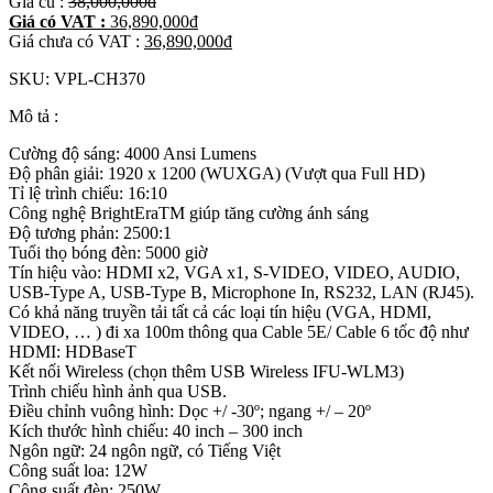
Giá cũ :
38,000,000
đ
Giá có VAT :
36,890,000
đ
Giá chưa có VAT :
36,890,000
đ
SKU:
VPL-CH370
Mô tả :
Cường độ sáng: 4000 Ansi Lumens
Độ phân giải: 1920 x 1200 (WUXGA) (Vượt qua Full HD)
Tỉ lệ trình chiếu: 16:10
Công nghệ BrightEraTM giúp tăng cường ánh sáng
Độ tương phản: 2500:1
Tuổi thọ bóng đèn: 5000 giờ
Tín hiệu vào: HDMI x2, VGA x1, S-VIDEO, VIDEO, AUDIO,
USB-Type A, USB-Type B, Microphone In, RS232, LAN (RJ45).
Có khả năng truyền tải tất cả các loại tín hiệu (VGA, HDMI,
VIDEO, … ) đi xa 100m thông qua Cable 5E/ Cable 6 tốc độ như
HDMI: HDBaseT
Kết nối Wireless (chọn thêm USB Wireless IFU-WLM3)
Trình chiếu hình ảnh qua USB.
Điều chỉnh vuông hình: Dọc +/ -30º; ngang +/ – 20º
Kích thước hình chiếu: 40 inch – 300 inch
Ngôn ngữ: 24 ngôn ngữ, có Tiếng Việt
Công suất loa: 12W
Công suất đèn: 250W