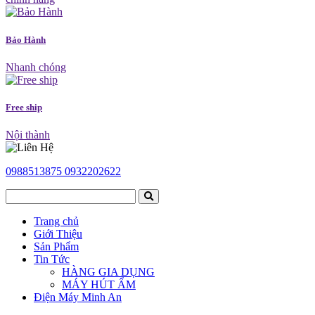
Bảo Hành
Nhanh chóng
Free ship
Nội thành
0988513875
0932202622
Trang chủ
Giới Thiệu
Sản Phẩm
Tin Tức
HÀNG GIA DỤNG
MÁY HÚT ẨM
Điện Máy Minh An