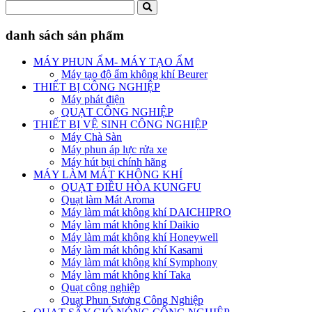
danh sách sản phẩm
MÁY PHUN ẨM- MÁY TẠO ẨM
Máy tạo độ ẩm không khí Beurer
THIẾT BỊ CÔNG NGHIỆP
Máy phát điện
QUẠT CÔNG NGHIỆP
THIẾT BỊ VỆ SINH CÔNG NGHIỆP
Máy Chà Sàn
Máy phun áp lực rửa xe
Máy hút bụi chính hãng
MÁY LÀM MÁT KHÔNG KHÍ
QUẠT ĐIỀU HÒA KUNGFU
Quạt làm Mát Aroma
Máy làm mát không khí DAICHIPRO
Máy làm mát không khí Daikio
Máy làm mát không khí Honeywell
Máy làm mát không khí Kasami
Máy làm mát không khí Symphony
Máy làm mát không khí Taka
Quạt công nghiệp
Quạt Phun Sương Công Nghiệp