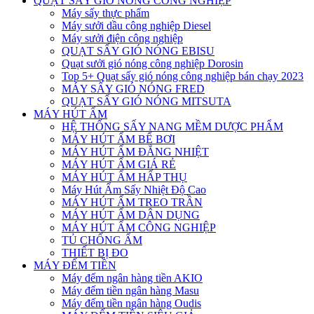
QUẠT SẤY GIÓ NÓNG CÔNG NGHIỆP
Máy sấy thực phẩm
Máy sưởi dầu công nghiệp Diesel
Máy sưởi điện công nghiệp
QUẠT SẤY GIÓ NÓNG EBISU
Quạt sưởi gió nóng công nghiệp Dorosin
Top 5+ Quạt sấy gió nóng công nghiệp bán chạy 2023
MÁY SẤY GIÓ NÓNG FRED
QUẠT SẤY GIÓ NÓNG MITSUTA
MÁY HÚT ẨM
HỆ THỐNG SẤY NANG MỀM DƯỢC PHẨM
MÁY HÚT ẨM BỂ BƠI
MÁY HÚT ẨM ĐẲNG NHIỆT
MÁY HÚT ẨM GIÁ RẺ
MÁY HÚT ẨM HẤP THỤ
Máy Hút Ẩm Sấy Nhiệt Độ Cao
MÁY HÚT ẨM TREO TRẦN
MÁY HÚT ẨM DÂN DỤNG
MÁY HÚT ẨM CÔNG NGHIỆP
TỦ CHỐNG ẨM
THIẾT BỊ ĐO
MÁY ĐẾM TIỀN
Máy đếm ngân hàng tiền AKIO
Máy đếm tiền ngân hàng Masu
Máy đếm tiền ngân hàng Oudis