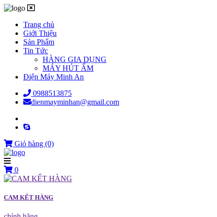
Trang chủ
Giới Thiệu
Sản Phẩm
Tin Tức
HÀNG GIA DỤNG
MÁY HÚT ẨM
Điện Máy Minh An
0988513875
dienmayminhan@gmail.com
Giỏ hàng
(0)
0
CAM KẾT HÀNG
chính hãng