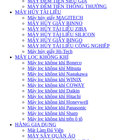
MÁY ĐẾM TIỀN SIÊU GIẢ
MÁY ĐẾM TIỀN THÔNG THƯỜNG
MÁY HỦY TÀI LIỆU
Máy hủy giấy MAGITECH
MÁY HỦY GIẤY BINNO
MÁY HỦY TÀI LIỆU ZIBA
MÁY HỦY TÀI LIỆU SILICON
MÁY HỦY GIẤY BINGO
MÁY HỦY TÀI LIỆU CÔNG NGHIỆP
Máy hủy giấy Hi-Tech
MÁY LỌC KHÔNG KHÍ
Máy lọc không khí Boneco
Máy lọc không khí Mitsuta
Máy lọc không khí Nagakawa
Máy lọc không khí WINIX
Máy lọc không khí COWAY
Máy lọc không khí Daikin
Máy lọc không khí Hitachi
Máy lọc không khí Honeywell
Máy lọc không khí Panasonic
Máy lọc không khí Sharp
Máy lọc không khí trên ô tô
HÀNG GIA DỤNG
Mát Làm Đá Viên
MÁY SẤY QUẦN ÁO