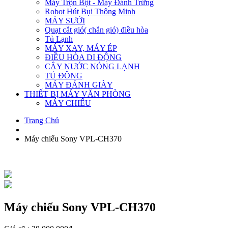
Máy Trộn Bột - Máy Đánh Trứng
Robot Hút Bụi Thông Minh
MÁY SƯỞI
Quạt cắt gió( chắn gió) điều hòa
Tủ Lạnh
MÁY XAY, MÁY ÉP
ĐIỀU HÒA DI ĐỘNG
CÂY NƯỚC NÓNG LẠNH
TỦ ĐÔNG
MÁY ĐÁNH GIÀY
THIẾT BỊ MÁY VĂN PHÒNG
MÁY CHIẾU
Trang Chủ
Máy chiếu Sony VPL-CH370
Máy chiếu Sony VPL-CH370