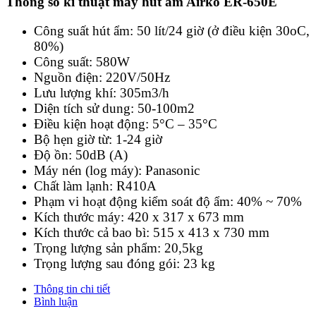
Thông số kĩ thuật
máy hút ẩm Airko ER-650E
Công suất hút ẩm: 50 lít/24 giờ (ở điều kiện 30oC,
80%)
Công suất: 580W
Nguồn điện: 220V/50Hz
Lưu lượng khí: 305m3/h
Diện tích sử dung: 50-100m2
Điều kiện hoạt động: 5°C – 35°C
Bộ hẹn giờ từ: 1-24 giờ
Độ ồn: 50dB (A)
Máy nén (log máy): Panasonic
Chất làm lạnh: R410A
Phạm vi hoạt động kiểm soát độ ẩm: 40% ~ 70%
Kích thước máy: 420 x 317 x 673 mm
Kích thước cả bao bì: 515 x 413 x 730 mm
Trọng lượng sản phẩm: 20,5kg
Trọng lượng sau đóng gói: 23 kg
Thông tin chi tiết
Bình luận