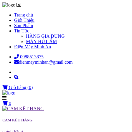
Trang chủ
Giới Thiệu
Sản Phẩm
Tin Tức
HÀNG GIA DỤNG
MÁY HÚT ẨM
Điện Máy Minh An
0988513875
dienmayminhan@gmail.com
Giỏ hàng
(0)
0
CAM KẾT HÀNG
chính hãng