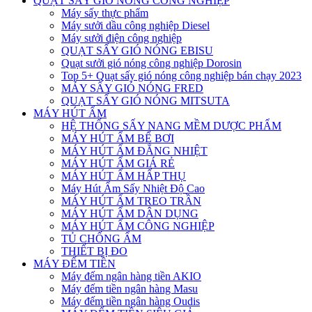
QUẠT SẤY GIÓ NÓNG CÔNG NGHIỆP
Máy sấy thực phẩm
Máy sưởi dầu công nghiệp Diesel
Máy sưởi điện công nghiệp
QUẠT SẤY GIÓ NÓNG EBISU
Quạt sưởi gió nóng công nghiệp Dorosin
Top 5+ Quạt sấy gió nóng công nghiệp bán chạy 2023
MÁY SẤY GIÓ NÓNG FRED
QUẠT SẤY GIÓ NÓNG MITSUTA
MÁY HÚT ẨM
HỆ THỐNG SẤY NANG MỀM DƯỢC PHẨM
MÁY HÚT ẨM BỂ BƠI
MÁY HÚT ẨM ĐẲNG NHIỆT
MÁY HÚT ẨM GIÁ RẺ
MÁY HÚT ẨM HẤP THỤ
Máy Hút Ẩm Sấy Nhiệt Độ Cao
MÁY HÚT ẨM TREO TRẦN
MÁY HÚT ẨM DÂN DỤNG
MÁY HÚT ẨM CÔNG NGHIỆP
TỦ CHỐNG ẨM
THIẾT BỊ ĐO
MÁY ĐẾM TIỀN
Máy đếm ngân hàng tiền AKIO
Máy đếm tiền ngân hàng Masu
Máy đếm tiền ngân hàng Oudis