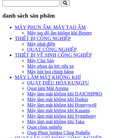
danh sách sản phẩm
MÁY PHUN ẨM- MÁY TẠO ẨM
Máy tạo độ ẩm không khí Beurer
THIẾT BỊ CÔNG NGHIỆP
Máy phát điện
QUẠT CÔNG NGHIỆP
THIẾT BỊ VỆ SINH CÔNG NGHIỆP
Máy Chà Sàn
Máy phun áp lực rửa xe
Máy hút bụi chính hãng
MÁY LÀM MÁT KHÔNG KHÍ
QUẠT ĐIỀU HÒA KUNGFU
Quạt làm Mát Aroma
Máy làm mát không khí DAICHIPRO
Máy làm mát không khí Daikio
Máy làm mát không khí Honeywell
Máy làm mát không khí Kasami
Máy làm mát không khí Symphony
Máy làm mát không khí Taka
Quạt công nghiệp
Quạt Phun Sương Công Nghiệp