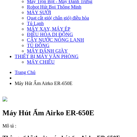
Máy Trộn Bột - Máy Đánh Trứng
Robot Hút Bụi Thông Minh
MÁY SƯỞI
Quạt cắt gió( chắn gió) điều hòa
Tủ Lạnh
MÁY XAY, MÁY ÉP
ĐIỀU HÒA DI ĐỘNG
CÂY NƯỚC NÓNG LẠNH
TỦ ĐÔNG
MÁY ĐÁNH GIÀY
THIẾT BỊ MÁY VĂN PHÒNG
MÁY CHIẾU
Trang Chủ
Máy Hút Ẩm Airko ER-650E
Máy Hút Ẩm Airko ER-650E
Mô tả :