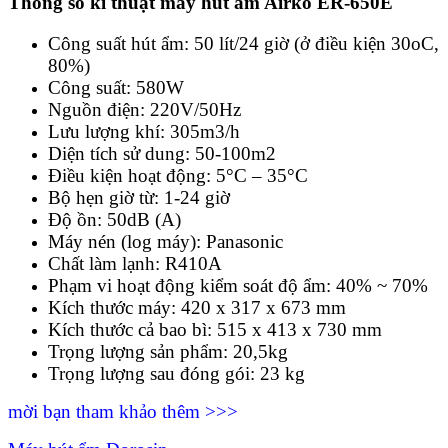
Thông số kĩ thuật
máy hút ẩm Airko ER-650E
Công suất hút ẩm: 50 lít/24 giờ (ở điều kiện 30oC,
80%)
Công suất: 580W
Nguồn điện: 220V/50Hz
Lưu lượng khí: 305m3/h
Diện tích sử dung: 50-100m2
Điều kiện hoạt động: 5°C – 35°C
Bộ hẹn giờ từ: 1-24 giờ
Độ ồn: 50dB (A)
Máy nén (log máy): Panasonic
Chất làm lạnh: R410A
Phạm vi hoạt động kiểm soát độ ẩm: 40% ~ 70%
Kích thước máy: 420 x 317 x 673 mm
Kích thước cả bao bì: 515 x 413 x 730 mm
Trọng lượng sản phẩm: 20,5kg
Trọng lượng sau đóng gói: 23 kg
mời bạn tham khảo thêm >>>