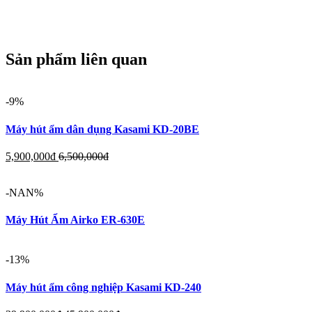
Sản phẩm liên quan
-9%
Máy hút ẩm dân dụng Kasami KD-20BE
5,900,000
đ
6,500,000
đ
-NAN%
Máy Hút Ẩm Airko ER-630E
-13%
Máy hút ẩm công nghiệp Kasami KD-240