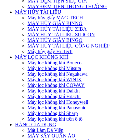
MÁY ĐẾM TIỀN SIÊU GIẢ
MÁY ĐẾM TIỀN THÔNG THƯỜNG
MÁY HỦY TÀI LIỆU
Máy hủy giấy MAGITECH
MÁY HỦY GIẤY BINNO
MÁY HỦY TÀI LIỆU ZIBA
MÁY HỦY TÀI LIỆU SILICON
MÁY HỦY GIẤY BINGO
MÁY HỦY TÀI LIỆU CÔNG NGHIỆP
Máy hủy giấy Hi-Tech
MÁY LỌC KHÔNG KHÍ
Máy lọc không khí Boneco
Máy lọc không khí Mitsuta
Máy lọc không khí Nagakawa
Máy lọc không khí WINIX
Máy lọc không khí COWAY
Máy lọc không khí Daikin
Máy lọc không khí Hitachi
Máy lọc không khí Honeywell
Máy lọc không khí Panasonic
Máy lọc không khí Sharp
Máy lọc không khí trên ô tô
HÀNG GIA DỤNG
Mát Làm Đá Viên
MÁY SẤY QUẦN ÁO