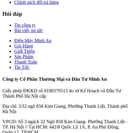
Chính sách đổi trả hàng
Hỏi đáp
Tin công ty
Bài viết, tin tức
Điện Máy Minh An
Giỏ Hàng
Giới Thiệu
Sản Phẩm
Thanh Toán
Tin Tức
Công ty Cổ Phần Thương Mại và Đầu Tư Minh An
Giấy phép ĐKKD số 0108379513 do sở Kế Hoạch và Đầu Tư
Thành Phố Hà Nội cấp
Địa chỉ: 3/32 ngõ 858 Kim Giang, Phường Thanh Liệt, Thành phố
Hà Nội
VPGD: Số 3 ngách 32 Ngõ 858 Kim Giang- Phường Thanh Liệt -
TP. Hà Nội // Tại HCM: 442/8 Quốc Lộ 1A, P. An Phú Đông,
Quận 12, TP.HCM