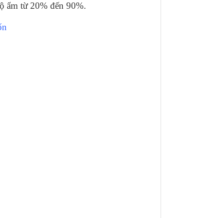
t độ ẩm từ 20% đến 90%.
ốn