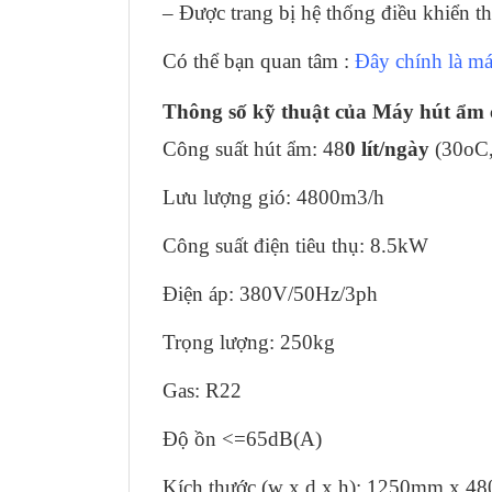
– Được trang bị hệ thống điều khiển t
Có thể bạn quan tâm :
Đây chính là m
Thông số kỹ thuật của Máy hút ẩm
Công suất hút ẩm: 48
0 lít/ngày
(30oC
Lưu lượng gió: 4800m3/h
Công suất điện tiêu thụ: 8.5kW
Điện áp: 380V/50Hz/3ph
Trọng lượng: 250kg
Gas: R22
Độ ồn <=65dB(A)
Kích thước (w x d x h): 1250mm x 