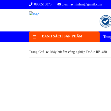
0988513875
dienmayminhan@gmail.com
DANH SÁCH SẢN PHẨM
Tran
Trang Chủ
Máy hút ẩm công nghiệp DeAir RE-480