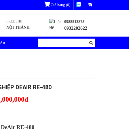
Giỏ hàng
(0)
FREE SHIP
0988513875
NỘI THÀNH
0932202622
 An
HIỆP DEAIR RE-480
,000,000
đ
 DeAir RE-480