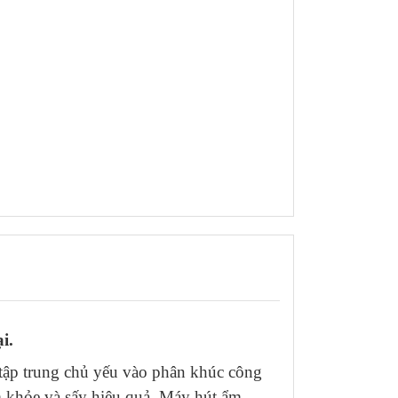
i.
ập trung chủ yếu vào phân khúc công
m khỏe và sấy hiệu quả. Máy hút ẩm