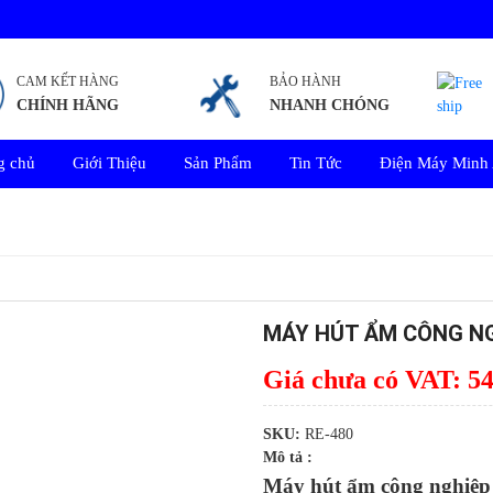
CAM KẾT HÀNG
BẢO HÀNH
CHÍNH HÃNG
NHANH CHÓNG
g chủ
Giới Thiệu
Sản Phẩm
Tin Tức
Điện Máy Minh
MÁY HÚT ẨM CÔNG NG
Giá chưa có VAT:
54
SKU:
RE-480
Mô tả :
Máy hút ẩm công nghiệp