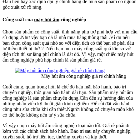
Đầu tiên hãy xác định đại lý chính hãng để mua sản phẩm có nguồn
gốc xuất xứ rõ ràng.
Công suất của
máy hút ẩm
công nghiêp
Chọn sản phẩm có công suất, tính năng phụ trợ phù hợp với nhu cầu
sử dụng .Như vậy bạn đã là nhà mua hàng thông thái .Ví dụ nếu
bạn chọn công suất quá nhỏ so với diện tích có thể bạn sẽ phải đầu
tư thêm thiết bị thứ 2. Nếu bạn mua máy công suất quá lớn so với
diện tích thì sự lãng phí chính là đắt đỏ. Vì vậy, một chiếc máy hút
ẩm công nghiệp phù hợp chính là sản phẩm giá rẻ.
Máy hút ẩm công nghiệp giá rẻ chính hãng
Cuối cùng, quan trọng hơn là chế độ hậu mãi bảo hành, bảo trì
chuyên nghiệp, thời gian bảo hành dài hạn. Sản phẩm máy hút ẩm
công nghiệp là sản phẩm chuyên dụng.Cần đến sự hướng dẫn của
những nhân viên kỹ thuật giàu kinh nghiệm .Để cài đặt vận hành
cũng như sửa chữa khi cần thiết.Người không có chuyên môn khó
có thể hoặc không nên tự ý sửa chữa.
Vì vậy chọn máy hút ẩm công nghiệp loại nào tốt. Giá rẻ phải đi
kém với các chính sách bảo hành. Bảo trì sau này chuyên nghiệp,
xuyên suốt, hỗ trợ liên tục, thường xuyên và kịp thời.