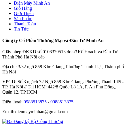
Điện Máy Minh An
Giỏ Hàng
Giới Thiệu
Sản Phẩm
Thanh Toán
Tin Tức
Công ty Cổ Phần Thương Mại và Đầu Tư Minh An
Giấy phép ĐKKD số 0108379513 do sở Kế Hoạch và Đầu Tư
Thành Phố Hà Nội cấp
Địa chỉ: 3/32 ngõ 858 Kim Giang, Phường Thanh Liệt, Thành phố
Hà Nội
VPGD: Số 3 ngách 32 Ngõ 858 Kim Giang- Phường Thanh Liệt -
TP. Hà Nội // Tại HCM: 442/8 Quốc Lộ 1A, P. An Phú Đông,
Quận 12, TP.HCM
Điện thoại:
0988513875
-
0988513875
Email: dienmayminhan@gmail.com