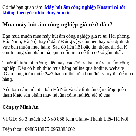
Có thể bạn quan tâm :
Máy hút ẩm công nghiệp Kasami có tốt
không theo góc nhìn chuyên môn
Mua máy hút ẩm công nghiệp giá rẻ ở đâu?
Bạn mua muốn mua máy hút ẩm công nghiệp giá rẻ tại Hải phòng,
Bắc Ninh, Hà Nội hay ở đâu? Đúng vậy, đầu tiên hãy xác định khu
vực bạn muốn mua hàng .Sau đó liên hệ hoặc tìm thông tin đại lý
chính hãng sản phẩm mà bạn muốn mua để tìm cơ sở gần nhất.
Thực tế, trên thị trường hiện nay, các đơn vị bán máy hút ẩm công
nghiệp. Đều có hình thức mua hàng online qua hotline, website
.Giao hàng toàn quốc 24/7 bạn có thể lựa chọn đơn vị uy tín để mua
hàng.
Nếu bạn nằm trên địa bàn Hà Nội và các tỉnh lân cận đừng quên
tham khảo sản phẩm máy hút ẩm công nghiệp giá rẻ của:
Công ty Minh An
VPGD: Số 3 ngách 32 Ngõ 858 Kim Giang- Thanh Liệt- Hà Nội
Điện thoại: 0988513875-0963383662 –