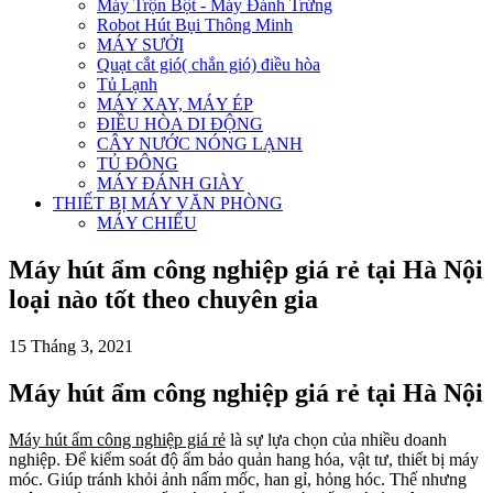
Máy Trộn Bột - Máy Đánh Trứng
Robot Hút Bụi Thông Minh
MÁY SƯỞI
Quạt cắt gió( chắn gió) điều hòa
Tủ Lạnh
MÁY XAY, MÁY ÉP
ĐIỀU HÒA DI ĐỘNG
CÂY NƯỚC NÓNG LẠNH
TỦ ĐÔNG
MÁY ĐÁNH GIÀY
THIẾT BỊ MÁY VĂN PHÒNG
MÁY CHIẾU
Máy hút ẩm công nghiệp giá rẻ tại Hà Nội
loại nào tốt theo chuyên gia
15 Tháng 3, 2021
Máy hút ẩm công nghiệp giá rẻ tại Hà Nội
Máy hút ẩm công nghiệp giá rẻ
là sự lựa chọn của nhiều doanh
nghiệp. Để kiểm soát độ ẩm bảo quản hang hóa, vật tư, thiết bị máy
móc. Giúp tránh khỏi ảnh nấm mốc, han gỉ, hỏng hóc. Thế nhưng