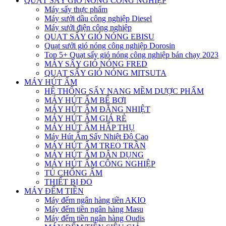
QUẠT SẤY GIÓ NÓNG CÔNG NGHIỆP
Máy sấy thực phẩm
Máy sưởi dầu công nghiệp Diesel
Máy sưởi điện công nghiệp
QUẠT SẤY GIÓ NÓNG EBISU
Quạt sưởi gió nóng công nghiệp Dorosin
Top 5+ Quạt sấy gió nóng công nghiệp bán chạy 2023
MÁY SẤY GIÓ NÓNG FRED
QUẠT SẤY GIÓ NÓNG MITSUTA
MÁY HÚT ẨM
HỆ THỐNG SẤY NANG MỀM DƯỢC PHẨM
MÁY HÚT ẨM BỂ BƠI
MÁY HÚT ẨM ĐẲNG NHIỆT
MÁY HÚT ẨM GIÁ RẺ
MÁY HÚT ẨM HẤP THỤ
Máy Hút Ẩm Sấy Nhiệt Độ Cao
MÁY HÚT ẨM TREO TRẦN
MÁY HÚT ẨM DÂN DỤNG
MÁY HÚT ẨM CÔNG NGHIỆP
TỦ CHỐNG ẨM
THIẾT BỊ ĐO
MÁY ĐẾM TIỀN
Máy đếm ngân hàng tiền AKIO
Máy đếm tiền ngân hàng Masu
Máy đếm tiền ngân hàng Oudis