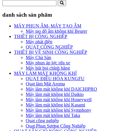
danh sách sản phẩm
MÁY PHUN ẨM- MÁY TẠO ẨM
Máy tạo độ ẩm không khí Beurer
THIẾT BỊ CÔNG NGHIỆP
Máy phát điện
QUẠT CÔNG NGHIỆP
THIẾT BỊ VỆ SINH CÔNG NGHIỆP
Máy Chà Sàn
Máy phun áp lực rửa xe
Máy hút bụi chính hãng
MÁY LÀM MÁT KHÔNG KHÍ
QUẠT ĐIỀU HÒA KUNGFU
Quạt làm Mát Aroma
Máy làm mát không khí DAICHIPRO
Máy làm mát không khí Daikio
Máy làm mát không khí Honeywell
Máy làm mát không khí Kasami
Máy làm mát không khí Symphony
Máy làm mát không khí Taka
Quạt công nghiệp
Quạt Phun Sương Công Nghiệp