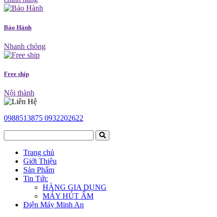
Bảo Hành
Nhanh chóng
Free ship
Nội thành
0988513875
0932202622
Trang chủ
Giới Thiệu
Sản Phẩm
Tin Tức
HÀNG GIA DỤNG
MÁY HÚT ẨM
Điện Máy Minh An