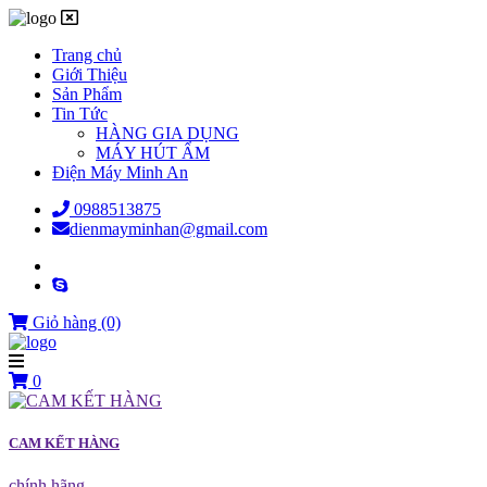
Trang chủ
Giới Thiệu
Sản Phẩm
Tin Tức
HÀNG GIA DỤNG
MÁY HÚT ẨM
Điện Máy Minh An
0988513875
dienmayminhan@gmail.com
Giỏ hàng
(0)
0
CAM KẾT HÀNG
chính hãng