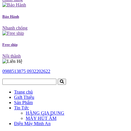
Bảo Hành
Nhanh chóng
Free ship
Nội thành
0988513875
0932202622
Trang chủ
Giới Thiệu
Sản Phẩm
Tin Tức
HÀNG GIA DỤNG
MÁY HÚT ẨM
Điện Máy Minh An