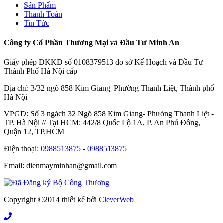
Sản Phẩm
Thanh Toán
Tin Tức
Công ty Cổ Phần Thương Mại và Đầu Tư Minh An
Giấy phép ĐKKD số 0108379513 do sở Kế Hoạch và Đầu Tư
Thành Phố Hà Nội cấp
Địa chỉ: 3/32 ngõ 858 Kim Giang, Phường Thanh Liệt, Thành phố
Hà Nội
VPGD: Số 3 ngách 32 Ngõ 858 Kim Giang- Phường Thanh Liệt -
TP. Hà Nội // Tại HCM: 442/8 Quốc Lộ 1A, P. An Phú Đông,
Quận 12, TP.HCM
Điện thoại:
0988513875
-
0988513875
Email: dienmayminhan@gmail.com
Copyright ©2014 thiết kế bởi
CleverWeb