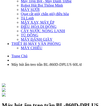
Máy Trộn Bột - Máy Đánh Trứng
Robot Hút Bụi Thông Minh
MÁY SƯỞI
Quạt cắt gió( chắn gió) điều hòa
Tủ Lạnh
MÁY XAY, MÁY ÉP
ĐIỀU HÒA DI ĐỘNG
CÂY NƯỚC NÓNG LẠNH
TỦ ĐÔNG
MÁY ĐÁNH GIÀY
THIẾT BỊ MÁY VĂN PHÒNG
MÁY CHIẾU
Trang Chủ
Máy hút ẩm treo trần BL-860D-DPLUS 60L/d
Máy hút ẩm treo trần BL-860D-DPLUS