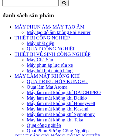
danh sách sản phẩm
MÁY PHUN ẨM- MÁY TẠO ẨM
Máy tạo độ ẩm không khí Beurer
THIẾT BỊ CÔNG NGHIỆP
Máy phát điện
QUẠT CÔNG NGHIỆP
THIẾT BỊ VỆ SINH CÔNG NGHIỆP
Máy Chà Sàn
Máy phun áp lực rửa xe
Máy hút bụi chính hãng
MÁY LÀM MÁT KHÔNG KHÍ
QUẠT ĐIỀU HÒA KUNGFU
Quạt làm Mát Aroma
Máy làm mát không khí DAICHIPRO
Máy làm mát không khí Daikio
Máy làm mát không khí Honeywell
Máy làm mát không khí Kasami
Máy làm mát không khí Symphony
Máy làm mát không khí Taka
Quạt công nghiệp
Quạt Phun Sương Công Nghiệp