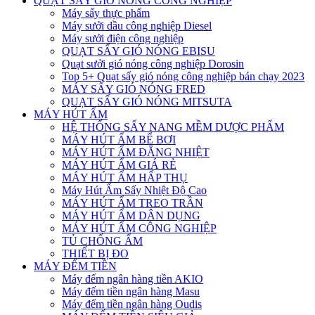
QUẠT SẤY GIÓ NÓNG CÔNG NGHIỆP
Máy sấy thực phẩm
Máy sưởi dầu công nghiệp Diesel
Máy sưởi điện công nghiệp
QUẠT SẤY GIÓ NÓNG EBISU
Quạt sưởi gió nóng công nghiệp Dorosin
Top 5+ Quạt sấy gió nóng công nghiệp bán chạy 2023
MÁY SẤY GIÓ NÓNG FRED
QUẠT SẤY GIÓ NÓNG MITSUTA
MÁY HÚT ẨM
HỆ THỐNG SẤY NANG MỀM DƯỢC PHẨM
MÁY HÚT ẨM BỂ BƠI
MÁY HÚT ẨM ĐẲNG NHIỆT
MÁY HÚT ẨM GIÁ RẺ
MÁY HÚT ẨM HẤP THỤ
Máy Hút Ẩm Sấy Nhiệt Độ Cao
MÁY HÚT ẨM TREO TRẦN
MÁY HÚT ẨM DÂN DỤNG
MÁY HÚT ẨM CÔNG NGHIỆP
TỦ CHỐNG ẨM
THIẾT BỊ ĐO
MÁY ĐẾM TIỀN
Máy đếm ngân hàng tiền AKIO
Máy đếm tiền ngân hàng Masu
Máy đếm tiền ngân hàng Oudis