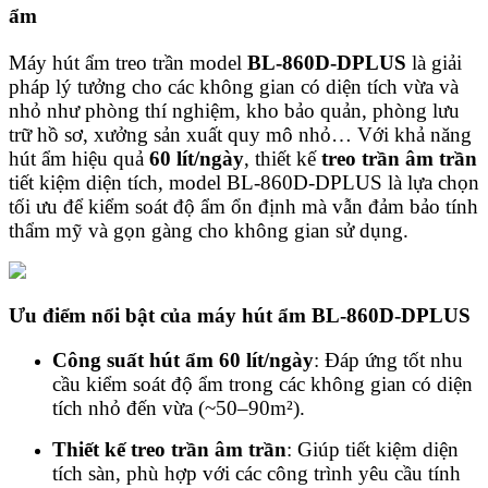
ẩm
Máy hút ẩm treo trần model
BL-860D-DPLUS
là giải
pháp lý tưởng cho các không gian có diện tích vừa và
nhỏ như phòng thí nghiệm, kho bảo quản, phòng lưu
trữ hồ sơ, xưởng sản xuất quy mô nhỏ… Với khả năng
hút ẩm hiệu quả
60 lít/ngày
, thiết kế
treo trần âm trần
tiết kiệm diện tích, model BL-860D-DPLUS là lựa chọn
tối ưu để kiểm soát độ ẩm ổn định mà vẫn đảm bảo tính
thẩm mỹ và gọn gàng cho không gian sử dụng.
Ưu điểm nổi bật của máy hút ẩm BL-860D-DPLUS
Công suất hút ẩm 60 lít/ngày
: Đáp ứng tốt nhu
cầu kiểm soát độ ẩm trong các không gian có diện
tích nhỏ đến vừa (~50–90m²).
Thiết kế treo trần âm trần
: Giúp tiết kiệm diện
tích sàn, phù hợp với các công trình yêu cầu tính