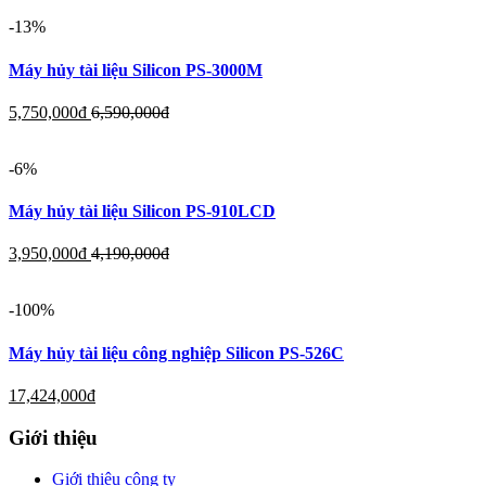
-13%
Máy hủy tài liệu Silicon PS-3000M
5,750,000
đ
6,590,000
đ
-6%
Máy hủy tài liệu Silicon PS-910LCD
3,950,000
đ
4,190,000
đ
-100%
Máy hủy tài liệu công nghiệp Silicon PS-526C
17,424,000
đ
Giới thiệu
Giới thiệu công ty