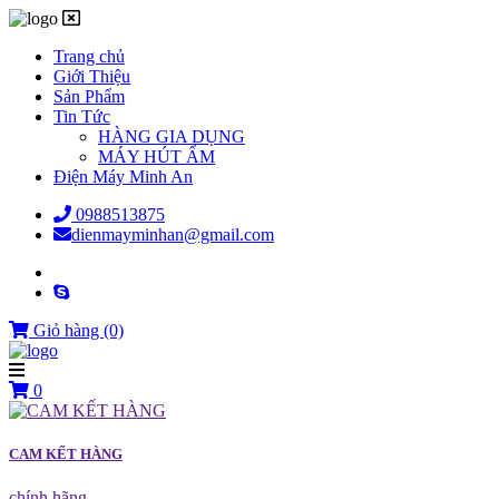
Trang chủ
Giới Thiệu
Sản Phẩm
Tin Tức
HÀNG GIA DỤNG
MÁY HÚT ẨM
Điện Máy Minh An
0988513875
dienmayminhan@gmail.com
Giỏ hàng
(0)
0
CAM KẾT HÀNG
chính hãng