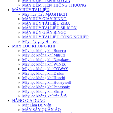
MÁY ĐẾM TIỀN SIÊU GIẢ
MÁY ĐẾM TIỀN THÔNG THƯỜNG
MÁY HỦY TÀI LIỆU
Máy hủy giấy MAGITECH
MÁY HỦY GIẤY BINNO
MÁY HỦY TÀI LIỆU ZIBA
MÁY HỦY TÀI LIỆU SILICON
MÁY HỦY GIẤY BINGO
MÁY HỦY TÀI LIỆU CÔNG NGHIỆP
Máy hủy giấy Hi-Tech
MÁY LỌC KHÔNG KHÍ
Máy lọc không khí Boneco
Máy lọc không khí Mitsuta
Máy lọc không khí Nagakawa
Máy lọc không khí WINIX
Máy lọc không khí COWAY
Máy lọc không khí Daikin
Máy lọc không khí Hitachi
Máy lọc không khí Honeywell
Máy lọc không khí Panasonic
Máy lọc không khí Sharp
Máy lọc không khí trên ô tô
HÀNG GIA DỤNG
Mát Làm Đá Viên
MÁY SẤY QUẦN ÁO