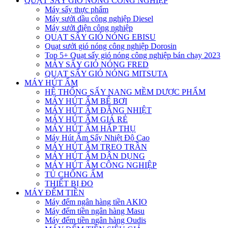
QUẠT SẤY GIÓ NÓNG CÔNG NGHIỆP
Máy sấy thực phẩm
Máy sưởi dầu công nghiệp Diesel
Máy sưởi điện công nghiệp
QUẠT SẤY GIÓ NÓNG EBISU
Quạt sưởi gió nóng công nghiệp Dorosin
Top 5+ Quạt sấy gió nóng công nghiệp bán chạy 2023
MÁY SẤY GIÓ NÓNG FRED
QUẠT SẤY GIÓ NÓNG MITSUTA
MÁY HÚT ẨM
HỆ THỐNG SẤY NANG MỀM DƯỢC PHẨM
MÁY HÚT ẨM BỂ BƠI
MÁY HÚT ẨM ĐẲNG NHIỆT
MÁY HÚT ẨM GIÁ RẺ
MÁY HÚT ẨM HẤP THỤ
Máy Hút Ẩm Sấy Nhiệt Độ Cao
MÁY HÚT ẨM TREO TRẦN
MÁY HÚT ẨM DÂN DỤNG
MÁY HÚT ẨM CÔNG NGHIỆP
TỦ CHỐNG ẨM
THIẾT BỊ ĐO
MÁY ĐẾM TIỀN
Máy đếm ngân hàng tiền AKIO
Máy đếm tiền ngân hàng Masu
Máy đếm tiền ngân hàng Oudis