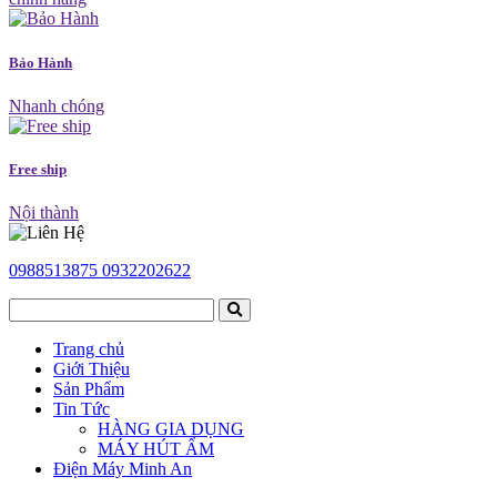
Bảo Hành
Nhanh chóng
Free ship
Nội thành
0988513875
0932202622
Trang chủ
Giới Thiệu
Sản Phẩm
Tin Tức
HÀNG GIA DỤNG
MÁY HÚT ẨM
Điện Máy Minh An