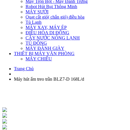
Máy Trộn Bột - Máy Đánh Trứng
Robot Hút Bụi Thông Minh
MÁY SƯỞI
Quạt cắt gió( chắn gió) điều hòa
Tủ Lạnh
MÁY XAY, MÁY ÉP
ĐIỀU HÒA DI ĐỘNG
CÂY NƯỚC NÓNG LẠNH
TỦ ĐÔNG
MÁY ĐÁNH GIÀY
THIẾT BỊ MÁY VĂN PHÒNG
MÁY CHIẾU
Trang Chủ
Máy hút ẩm treo trần BLZ7-D 168L/d