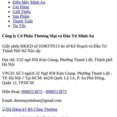
Điện Máy Minh An
Giỏ Hàng
Giới Thiệu
Sản Phẩm
Thanh Toán
Tin Tức
Công ty Cổ Phần Thương Mại và Đầu Tư Minh An
Giấy phép ĐKKD số 0108379513 do sở Kế Hoạch và Đầu Tư
Thành Phố Hà Nội cấp
Địa chỉ: 3/32 ngõ 858 Kim Giang, Phường Thanh Liệt, Thành phố
Hà Nội
VPGD: Số 3 ngách 32 Ngõ 858 Kim Giang- Phường Thanh Liệt -
TP. Hà Nội // Tại HCM: 442/8 Quốc Lộ 1A, P. An Phú Đông,
Quận 12, TP.HCM
Điện thoại:
0988513875
-
0988513875
Email: dienmayminhan@gmail.com