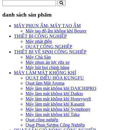
danh sách sản phẩm
MÁY PHUN ẨM- MÁY TẠO ẨM
Máy tạo độ ẩm không khí Beurer
THIẾT BỊ CÔNG NGHIỆP
Máy phát điện
QUẠT CÔNG NGHIỆP
THIẾT BỊ VỆ SINH CÔNG NGHIỆP
Máy Chà Sàn
Máy phun áp lực rửa xe
Máy hút bụi chính hãng
MÁY LÀM MÁT KHÔNG KHÍ
QUẠT ĐIỀU HÒA KUNGFU
Quạt làm Mát Aroma
Máy làm mát không khí DAICHIPRO
Máy làm mát không khí Daikio
Máy làm mát không khí Honeywell
Máy làm mát không khí Kasami
Máy làm mát không khí Symphony
Máy làm mát không khí Taka
Quạt công nghiệp
Quạt Phun Sương Công Nghiệp