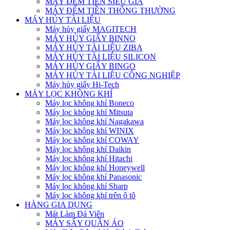
MÁY ĐẾM TIỀN SIÊU GIẢ
MÁY ĐẾM TIỀN THÔNG THƯỜNG
MÁY HỦY TÀI LIỆU
Máy hủy giấy MAGITECH
MÁY HỦY GIẤY BINNO
MÁY HỦY TÀI LIỆU ZIBA
MÁY HỦY TÀI LIỆU SILICON
MÁY HỦY GIẤY BINGO
MÁY HỦY TÀI LIỆU CÔNG NGHIỆP
Máy hủy giấy Hi-Tech
MÁY LỌC KHÔNG KHÍ
Máy lọc không khí Boneco
Máy lọc không khí Mitsuta
Máy lọc không khí Nagakawa
Máy lọc không khí WINIX
Máy lọc không khí COWAY
Máy lọc không khí Daikin
Máy lọc không khí Hitachi
Máy lọc không khí Honeywell
Máy lọc không khí Panasonic
Máy lọc không khí Sharp
Máy lọc không khí trên ô tô
HÀNG GIA DỤNG
Mát Làm Đá Viên
MÁY SẤY QUẦN ÁO