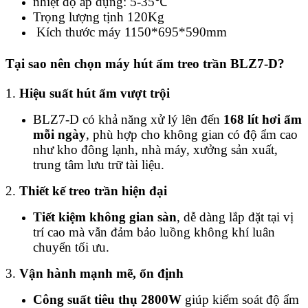
nhiệt độ áp dụng: 5-35℃
Trọng lượng tịnh 120Kg
Kích thước máy 1150*695*590mm
Tại sao nên chọn máy hút ẩm treo trần BLZ7-D?
1.
Hiệu suất hút ẩm vượt trội
BLZ7-D có khả năng xử lý lên đến
168
lít hơi ẩm
mỗi ngày
, phù hợp cho không gian có độ ẩm cao
như kho đông lạnh, nhà máy, xưởng sản xuất,
trung tâm lưu trữ tài liệu.
2.
Thiết kế treo trần hiện đại
Tiết kiệm không gian sàn
, dễ dàng lắp đặt tại vị
trí cao mà vẫn đảm bảo luồng không khí luân
chuyển tối ưu.
3.
Vận hành mạnh mẽ, ổn định
Công suất tiêu thụ 2800W
giúp kiểm soát độ ẩm