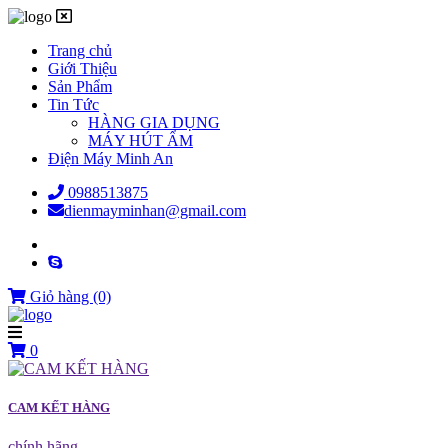
Trang chủ
Giới Thiệu
Sản Phẩm
Tin Tức
HÀNG GIA DỤNG
MÁY HÚT ẨM
Điện Máy Minh An
0988513875
dienmayminhan@gmail.com
Giỏ hàng
(0)
0
CAM KẾT HÀNG
chính hãng