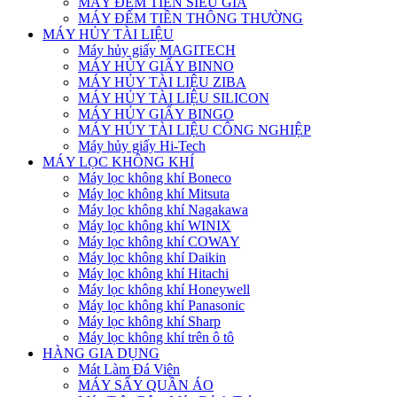
MÁY ĐẾM TIỀN SIÊU GIẢ
MÁY ĐẾM TIỀN THÔNG THƯỜNG
MÁY HỦY TÀI LIỆU
Máy hủy giấy MAGITECH
MÁY HỦY GIẤY BINNO
MÁY HỦY TÀI LIỆU ZIBA
MÁY HỦY TÀI LIỆU SILICON
MÁY HỦY GIẤY BINGO
MÁY HỦY TÀI LIỆU CÔNG NGHIỆP
Máy hủy giấy Hi-Tech
MÁY LỌC KHÔNG KHÍ
Máy lọc không khí Boneco
Máy lọc không khí Mitsuta
Máy lọc không khí Nagakawa
Máy lọc không khí WINIX
Máy lọc không khí COWAY
Máy lọc không khí Daikin
Máy lọc không khí Hitachi
Máy lọc không khí Honeywell
Máy lọc không khí Panasonic
Máy lọc không khí Sharp
Máy lọc không khí trên ô tô
HÀNG GIA DỤNG
Mát Làm Đá Viên
MÁY SẤY QUẦN ÁO