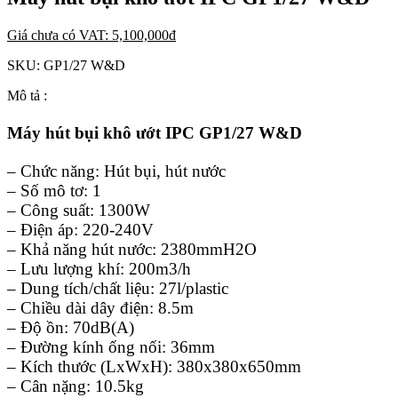
Giá chưa có VAT:
5,100,000
đ
SKU:
GP1/27 W&D
Mô tả :
Máy hút bụi khô ướt IPC GP1/27 W&D
– Chức năng: Hút bụi, hút nước
– Số mô tơ: 1
– Công suất: 1300W
– Điện áp: 220-240V
– Khả năng hút nước: 2380mmH2O
– Lưu lượng khí: 200m3/h
– Dung tích/chất liệu: 27l/plastic
– Chiều dài dây điện: 8.5m
– Độ ồn: 70dB(A)
– Đường kính ống nối: 36mm
– Kích thước (LxWxH): 380x380x650mm
– Cân nặng: 10.5kg