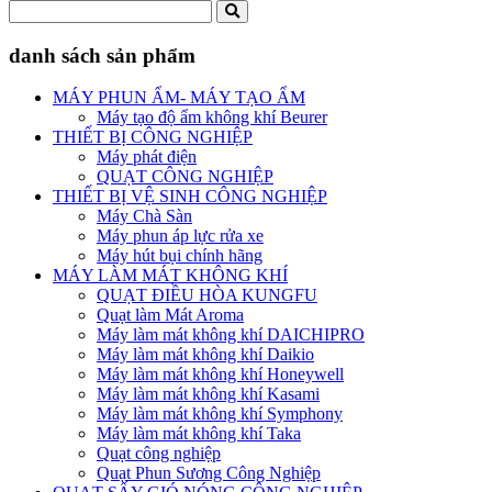
danh sách sản phẩm
MÁY PHUN ẨM- MÁY TẠO ẨM
Máy tạo độ ẩm không khí Beurer
THIẾT BỊ CÔNG NGHIỆP
Máy phát điện
QUẠT CÔNG NGHIỆP
THIẾT BỊ VỆ SINH CÔNG NGHIỆP
Máy Chà Sàn
Máy phun áp lực rửa xe
Máy hút bụi chính hãng
MÁY LÀM MÁT KHÔNG KHÍ
QUẠT ĐIỀU HÒA KUNGFU
Quạt làm Mát Aroma
Máy làm mát không khí DAICHIPRO
Máy làm mát không khí Daikio
Máy làm mát không khí Honeywell
Máy làm mát không khí Kasami
Máy làm mát không khí Symphony
Máy làm mát không khí Taka
Quạt công nghiệp
Quạt Phun Sương Công Nghiệp