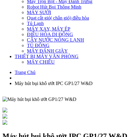
Máy Trộn Bột - Máy Đánh Trứng
Robot Hút Bụi Thông Minh
MÁY SƯỞI
Quạt cắt gió( chắn gió) điều hòa
Tủ Lạnh
MÁY XAY, MÁY ÉP
ĐIỀU HÒA DI ĐỘNG
CÂY NƯỚC NÓNG LẠNH
TỦ ĐÔNG
MÁY ĐÁNH GIÀY
THIẾT BỊ MÁY VĂN PHÒNG
MÁY CHIẾU
Trang Chủ
Máy hút bụi khô ướt IPC GP1/27 W&D
Máy hút bụi khô ướt IPC GP1/27 W&D