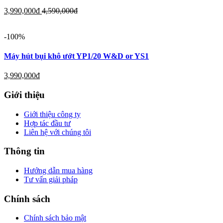
3,990,000
đ
4,590,000
đ
-100%
Máy hút bụi khô ướt YP1/20 W&D or YS1
3,990,000
đ
Giới thiệu
Giới thiệu công ty
Hợp tác đầu tư
Liên hệ với chúng tôi
Thông tin
Hướng dẫn mua hàng
Tư vấn giải pháp
Chính sách
Chính sách bảo mật