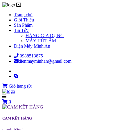
Trang chủ
Giới Thiệu
Sản Phẩm
Tin Tức
HÀNG GIA DỤNG
MÁY HÚT ẨM
Điện Máy Minh An
0988513875
dienmayminhan@gmail.com
Giỏ hàng
(0)
0
CAM KẾT HÀNG
chính hãng