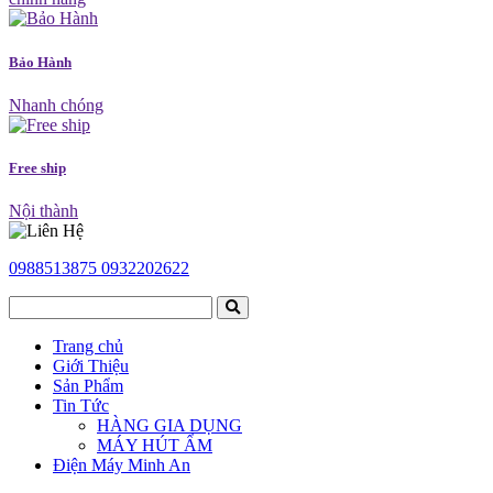
Bảo Hành
Nhanh chóng
Free ship
Nội thành
0988513875
0932202622
Trang chủ
Giới Thiệu
Sản Phẩm
Tin Tức
HÀNG GIA DỤNG
MÁY HÚT ẨM
Điện Máy Minh An