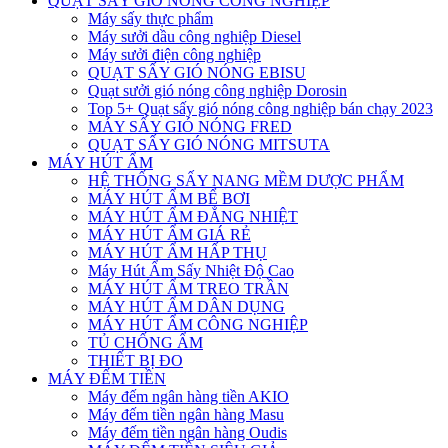
QUẠT SẤY GIÓ NÓNG CÔNG NGHIỆP
Máy sấy thực phẩm
Máy sưởi dầu công nghiệp Diesel
Máy sưởi điện công nghiệp
QUẠT SẤY GIÓ NÓNG EBISU
Quạt sưởi gió nóng công nghiệp Dorosin
Top 5+ Quạt sấy gió nóng công nghiệp bán chạy 2023
MÁY SẤY GIÓ NÓNG FRED
QUẠT SẤY GIÓ NÓNG MITSUTA
MÁY HÚT ẨM
HỆ THỐNG SẤY NANG MỀM DƯỢC PHẨM
MÁY HÚT ẨM BỂ BƠI
MÁY HÚT ẨM ĐẲNG NHIỆT
MÁY HÚT ẨM GIÁ RẺ
MÁY HÚT ẨM HẤP THỤ
Máy Hút Ẩm Sấy Nhiệt Độ Cao
MÁY HÚT ẨM TREO TRẦN
MÁY HÚT ẨM DÂN DỤNG
MÁY HÚT ẨM CÔNG NGHIỆP
TỦ CHỐNG ẨM
THIẾT BỊ ĐO
MÁY ĐẾM TIỀN
Máy đếm ngân hàng tiền AKIO
Máy đếm tiền ngân hàng Masu
Máy đếm tiền ngân hàng Oudis