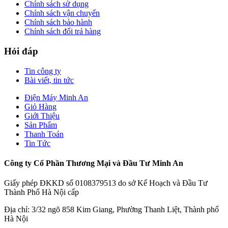
Chính sách sử dụng
Chính sách vận chuyển
Chính sách bảo hành
Chính sách đổi trả hàng
Hỏi đáp
Tin công ty
Bài viết, tin tức
Điện Máy Minh An
Giỏ Hàng
Giới Thiệu
Sản Phẩm
Thanh Toán
Tin Tức
Công ty Cổ Phần Thương Mại và Đầu Tư Minh An
Giấy phép ĐKKD số 0108379513 do sở Kế Hoạch và Đầu Tư
Thành Phố Hà Nội cấp
Địa chỉ: 3/32 ngõ 858 Kim Giang, Phường Thanh Liệt, Thành phố
Hà Nội