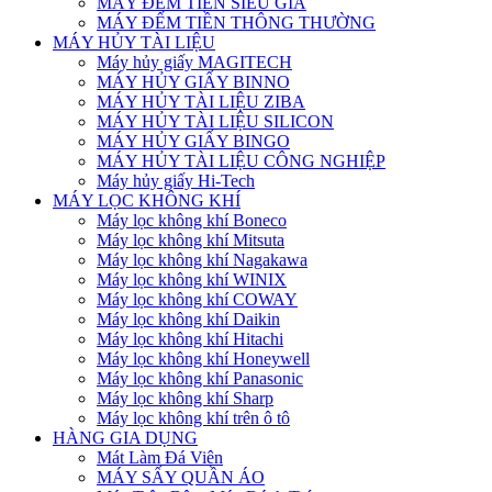
MÁY ĐẾM TIỀN SIÊU GIẢ
MÁY ĐẾM TIỀN THÔNG THƯỜNG
MÁY HỦY TÀI LIỆU
Máy hủy giấy MAGITECH
MÁY HỦY GIẤY BINNO
MÁY HỦY TÀI LIỆU ZIBA
MÁY HỦY TÀI LIỆU SILICON
MÁY HỦY GIẤY BINGO
MÁY HỦY TÀI LIỆU CÔNG NGHIỆP
Máy hủy giấy Hi-Tech
MÁY LỌC KHÔNG KHÍ
Máy lọc không khí Boneco
Máy lọc không khí Mitsuta
Máy lọc không khí Nagakawa
Máy lọc không khí WINIX
Máy lọc không khí COWAY
Máy lọc không khí Daikin
Máy lọc không khí Hitachi
Máy lọc không khí Honeywell
Máy lọc không khí Panasonic
Máy lọc không khí Sharp
Máy lọc không khí trên ô tô
HÀNG GIA DỤNG
Mát Làm Đá Viên
MÁY SẤY QUẦN ÁO