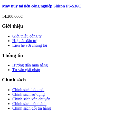
Máy hủy tài liệu công nghiệp Silicon PS-536C
14,200,000
đ
Giới thiệu
Giới thiệu công ty
Hợp tác đầu tư
Liên hệ với chúng tôi
Thông tin
Hướng dẫn mua hàng
Tư vấn giải pháp
Chính sách
Chính sách bảo mật
Chính sách sử dụng
Chính sách vận chuyển
Chính sách bảo hành
Chính sách đổi trả hàng