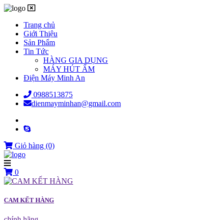
Trang chủ
Giới Thiệu
Sản Phẩm
Tin Tức
HÀNG GIA DỤNG
MÁY HÚT ẨM
Điện Máy Minh An
0988513875
dienmayminhan@gmail.com
Giỏ hàng
(0)
0
CAM KẾT HÀNG
chính hãng