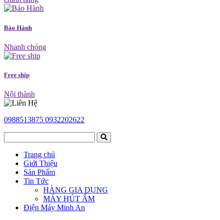
Bảo Hành
Nhanh chóng
Free ship
Nội thành
0988513875
0932202622
Trang chủ
Giới Thiệu
Sản Phẩm
Tin Tức
HÀNG GIA DỤNG
MÁY HÚT ẨM
Điện Máy Minh An