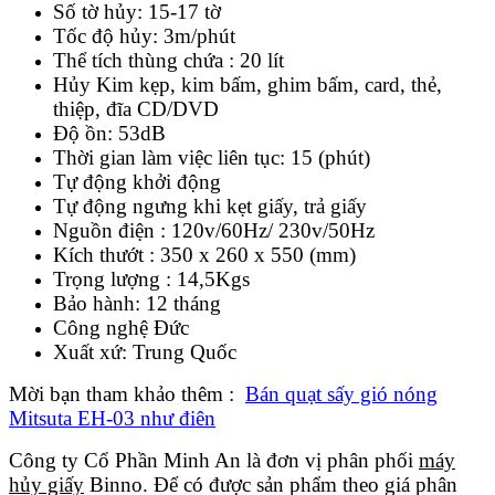
Số tờ hủy: 15-17 tờ
Tốc độ hủy: 3m/phút
Thể tích thùng chứa : 20 lít
Hủy Kim kẹp, kim bấm, ghim bấm, card, thẻ,
thiệp, đĩa CD/DVD
Độ ồn: 53dB
Thời gian làm việc liên tục: 15 (phút)
Tự động khởi động
Tự động ngưng khi kẹt giấy, trả giấy
Nguồn điện : 120v/60Hz/ 230v/50Hz
Kích thướt : 350 x 260 x 550 (mm)
Trọng lượng : 14,5Kgs
Bảo hành: 12 tháng
Công nghệ Đức
Xuất xứ: Trung Quốc
Mời bạn tham khảo thêm :
Bán quạt sấy gió nóng
Mitsuta EH-03 như điên
Công ty Cổ Phần Minh An là đơn vị phân phối
máy
hủy giấy
Binno. Để có được sản phẩm theo giá phân