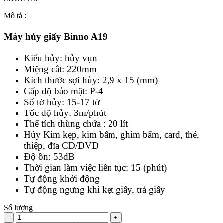
Mô tả :
Máy hủy giấy Binno A19
Kiểu hủy: hủy vụn
Miệng cắt: 220mm
Kích thước sợi hủy: 2,9 x 15 (mm)
Cấp độ bảo mật: P-4
Số tờ hủy: 15-17 tờ
Tốc độ hủy: 3m/phút
Thể tích thùng chứa : 20 lít
Hủy Kim kẹp, kim bấm, ghim bấm, card, thẻ,
thiệp, đĩa CD/DVD
Độ ồn: 53dB
Thời gian làm việc liên tục: 15 (phút)
Tự động khởi động
Tự động ngưng khi kẹt giấy, trả giấy
Số lượng
-
+