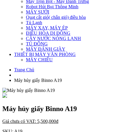
Máy Trộn Bột - Máy Đánh Trứng
Robot Hút Bụi Thông Minh
MÁY SƯỞI
Quạt cắt gió( chắn gió) điều hòa
Tủ Lạnh
MÁY XAY, MÁY ÉP
ĐIỀU HÒA DI ĐỘNG
CÂY NƯỚC NÓNG LẠNH
TỦ ĐÔNG
MÁY ĐÁNH GIÀY
THIẾT BỊ MÁY VĂN PHÒNG
MÁY CHIẾU
Trang Chủ
Máy hủy giấy Binno A19
Máy hủy giấy Binno A19
Giá chưa có VAT:
5,500,000
đ
SKU:
A19