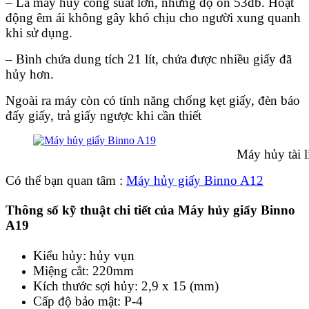
– Là máy hủy công suất lớn, nhưng độ ổn 53db. Hoạt
động êm ái không gây khó chịu cho người xung quanh
khi sử dụng.
– Bình chứa dung tích 21 lít, chứa được nhiều giấy đã
hủy hơn.
Ngoài ra máy còn có tính năng chống kẹt giấy, đèn báo
đấy giấy, trả giấy ngược khi cần thiết
Máy hủy tài liệu Bin
Có thể bạn quan tâm :
Máy hủy giấy Binno A12
Thông số kỹ thuật chi tiết của Máy hủy giấy Binno
A19
Kiểu hủy: hủy vụn
Miệng cắt: 220mm
Kích thước sợi hủy: 2,9 x 15 (mm)
Cấp độ bảo mật: P-4