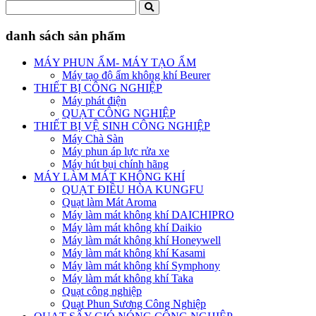
danh sách sản phẩm
MÁY PHUN ẨM- MÁY TẠO ẨM
Máy tạo độ ẩm không khí Beurer
THIẾT BỊ CÔNG NGHIỆP
Máy phát điện
QUẠT CÔNG NGHIỆP
THIẾT BỊ VỆ SINH CÔNG NGHIỆP
Máy Chà Sàn
Máy phun áp lực rửa xe
Máy hút bụi chính hãng
MÁY LÀM MÁT KHÔNG KHÍ
QUẠT ĐIỀU HÒA KUNGFU
Quạt làm Mát Aroma
Máy làm mát không khí DAICHIPRO
Máy làm mát không khí Daikio
Máy làm mát không khí Honeywell
Máy làm mát không khí Kasami
Máy làm mát không khí Symphony
Máy làm mát không khí Taka
Quạt công nghiệp
Quạt Phun Sương Công Nghiệp