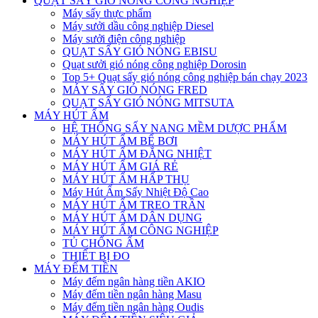
QUẠT SẤY GIÓ NÓNG CÔNG NGHIỆP
Máy sấy thực phẩm
Máy sưởi dầu công nghiệp Diesel
Máy sưởi điện công nghiệp
QUẠT SẤY GIÓ NÓNG EBISU
Quạt sưởi gió nóng công nghiệp Dorosin
Top 5+ Quạt sấy gió nóng công nghiệp bán chạy 2023
MÁY SẤY GIÓ NÓNG FRED
QUẠT SẤY GIÓ NÓNG MITSUTA
MÁY HÚT ẨM
HỆ THỐNG SẤY NANG MỀM DƯỢC PHẨM
MÁY HÚT ẨM BỂ BƠI
MÁY HÚT ẨM ĐẲNG NHIỆT
MÁY HÚT ẨM GIÁ RẺ
MÁY HÚT ẨM HẤP THỤ
Máy Hút Ẩm Sấy Nhiệt Độ Cao
MÁY HÚT ẨM TREO TRẦN
MÁY HÚT ẨM DÂN DỤNG
MÁY HÚT ẨM CÔNG NGHIỆP
TỦ CHỐNG ẨM
THIẾT BỊ ĐO
MÁY ĐẾM TIỀN
Máy đếm ngân hàng tiền AKIO
Máy đếm tiền ngân hàng Masu
Máy đếm tiền ngân hàng Oudis