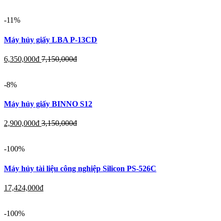
-11%
Máy hủy giấy LBA P-13CD
6,350,000
đ
7,150,000
đ
-8%
Máy hủy giấy BINNO S12
2,900,000
đ
3,150,000
đ
-100%
Máy hủy tài liệu công nghiệp Silicon PS-526C
17,424,000
đ
-100%