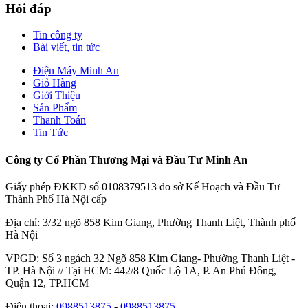
Hỏi đáp
Tin công ty
Bài viết, tin tức
Điện Máy Minh An
Giỏ Hàng
Giới Thiệu
Sản Phẩm
Thanh Toán
Tin Tức
Công ty Cổ Phần Thương Mại và Đầu Tư Minh An
Giấy phép ĐKKD số 0108379513 do sở Kế Hoạch và Đầu Tư
Thành Phố Hà Nội cấp
Địa chỉ: 3/32 ngõ 858 Kim Giang, Phường Thanh Liệt, Thành phố
Hà Nội
VPGD: Số 3 ngách 32 Ngõ 858 Kim Giang- Phường Thanh Liệt -
TP. Hà Nội // Tại HCM: 442/8 Quốc Lộ 1A, P. An Phú Đông,
Quận 12, TP.HCM
Điện thoại:
0988513875
-
0988513875