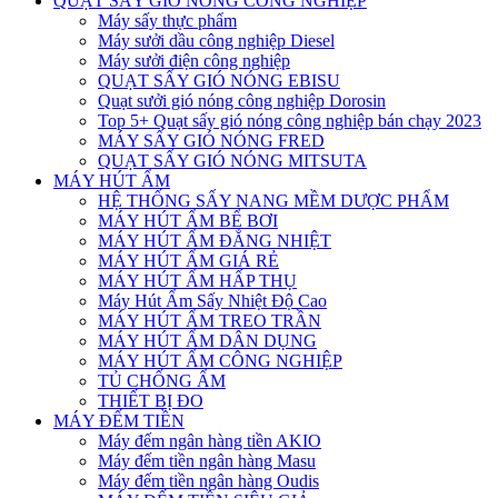
QUẠT SẤY GIÓ NÓNG CÔNG NGHIỆP
Máy sấy thực phẩm
Máy sưởi dầu công nghiệp Diesel
Máy sưởi điện công nghiệp
QUẠT SẤY GIÓ NÓNG EBISU
Quạt sưởi gió nóng công nghiệp Dorosin
Top 5+ Quạt sấy gió nóng công nghiệp bán chạy 2023
MÁY SẤY GIÓ NÓNG FRED
QUẠT SẤY GIÓ NÓNG MITSUTA
MÁY HÚT ẨM
HỆ THỐNG SẤY NANG MỀM DƯỢC PHẨM
MÁY HÚT ẨM BỂ BƠI
MÁY HÚT ẨM ĐẲNG NHIỆT
MÁY HÚT ẨM GIÁ RẺ
MÁY HÚT ẨM HẤP THỤ
Máy Hút Ẩm Sấy Nhiệt Độ Cao
MÁY HÚT ẨM TREO TRẦN
MÁY HÚT ẨM DÂN DỤNG
MÁY HÚT ẨM CÔNG NGHIỆP
TỦ CHỐNG ẨM
THIẾT BỊ ĐO
MÁY ĐẾM TIỀN
Máy đếm ngân hàng tiền AKIO
Máy đếm tiền ngân hàng Masu
Máy đếm tiền ngân hàng Oudis