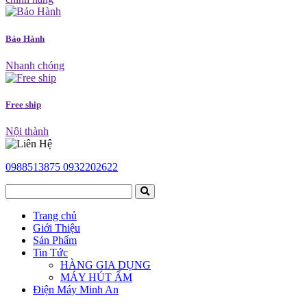
Bảo Hành
Nhanh chóng
Free ship
Nội thành
0988513875
0932202622
Trang chủ
Giới Thiệu
Sản Phẩm
Tin Tức
HÀNG GIA DỤNG
MÁY HÚT ẨM
Điện Máy Minh An