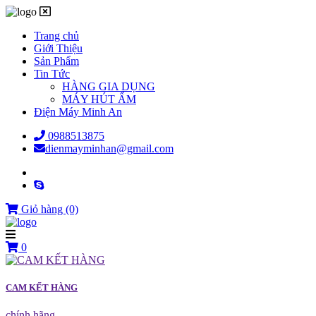
Trang chủ
Giới Thiệu
Sản Phẩm
Tin Tức
HÀNG GIA DỤNG
MÁY HÚT ẨM
Điện Máy Minh An
0988513875
dienmayminhan@gmail.com
Giỏ hàng
(0)
0
CAM KẾT HÀNG
chính hãng