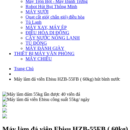
Máy Trộn Bột - Máy Đánh Trứng
Robot Hút Bụi Thông Minh
MÁY SƯỞI
Quạt cắt gió( chắn gió) điều hòa
Tủ Lạnh
MÁY XAY, MÁY ÉP
ĐIỀU HÒA DI ĐỘNG
CÂY NƯỚC NÓNG LẠNH
TỦ ĐÔNG
MÁY ĐÁNH GIÀY
THIẾT BỊ MÁY VĂN PHÒNG
MÁY CHIẾU
Trang Chủ
Máy làm đá viên Ebisu HZB-55FB ( 60kg) hút bình nước
Máy làm đá viên Ebisu HZB-55FB ( 60kg) 