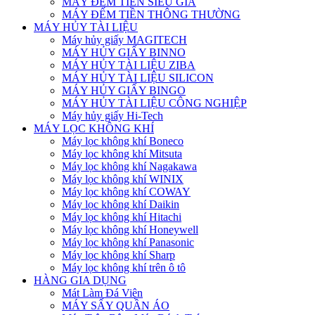
MÁY ĐẾM TIỀN SIÊU GIẢ
MÁY ĐẾM TIỀN THÔNG THƯỜNG
MÁY HỦY TÀI LIỆU
Máy hủy giấy MAGITECH
MÁY HỦY GIẤY BINNO
MÁY HỦY TÀI LIỆU ZIBA
MÁY HỦY TÀI LIỆU SILICON
MÁY HỦY GIẤY BINGO
MÁY HỦY TÀI LIỆU CÔNG NGHIỆP
Máy hủy giấy Hi-Tech
MÁY LỌC KHÔNG KHÍ
Máy lọc không khí Boneco
Máy lọc không khí Mitsuta
Máy lọc không khí Nagakawa
Máy lọc không khí WINIX
Máy lọc không khí COWAY
Máy lọc không khí Daikin
Máy lọc không khí Hitachi
Máy lọc không khí Honeywell
Máy lọc không khí Panasonic
Máy lọc không khí Sharp
Máy lọc không khí trên ô tô
HÀNG GIA DỤNG
Mát Làm Đá Viên
MÁY SẤY QUẦN ÁO