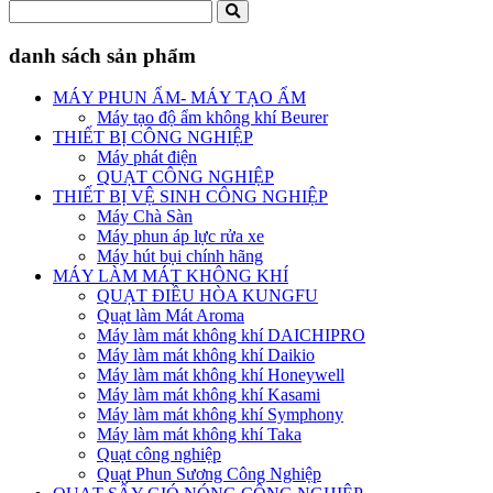
danh sách sản phẩm
MÁY PHUN ẨM- MÁY TẠO ẨM
Máy tạo độ ẩm không khí Beurer
THIẾT BỊ CÔNG NGHIỆP
Máy phát điện
QUẠT CÔNG NGHIỆP
THIẾT BỊ VỆ SINH CÔNG NGHIỆP
Máy Chà Sàn
Máy phun áp lực rửa xe
Máy hút bụi chính hãng
MÁY LÀM MÁT KHÔNG KHÍ
QUẠT ĐIỀU HÒA KUNGFU
Quạt làm Mát Aroma
Máy làm mát không khí DAICHIPRO
Máy làm mát không khí Daikio
Máy làm mát không khí Honeywell
Máy làm mát không khí Kasami
Máy làm mát không khí Symphony
Máy làm mát không khí Taka
Quạt công nghiệp
Quạt Phun Sương Công Nghiệp