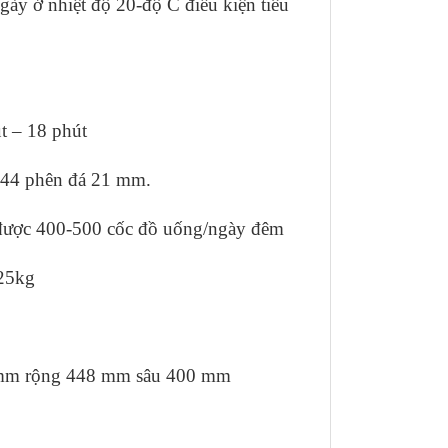
gày ở nhiệt độ 20-độ C điều kiện tiêu
t – 18 phút
 44 phên đá 21 mm.
 được 400-500 cốc đồ uống/ngày đêm
-25kg
 mm rộng 448 mm sâu 400 mm