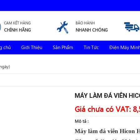
CAM KẾT HÀNG
BẢO HÀNH
CHÍNH HÃNG
NHANH CHÓNG
g chủ
Giới Thiệu
Sản Phẩm
Tin Tức
Điện Máy Min
ngày)
MÁY LÀM ĐÁ VIÊN HIC
Giá chưa có VAT:
8,
Mô tả :
Máy làm đá viên Hicon 