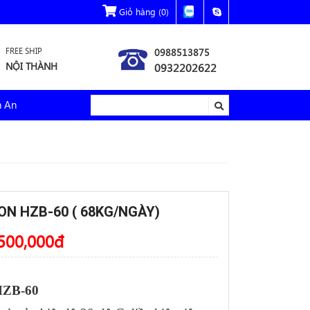
Giỏ hàng
(0)
FREE SHIP
0988513875
NỘI THÀNH
0932202622
h An
ON HZB-60 ( 68KG/NGÀY)
500,000
đ
HZB-60