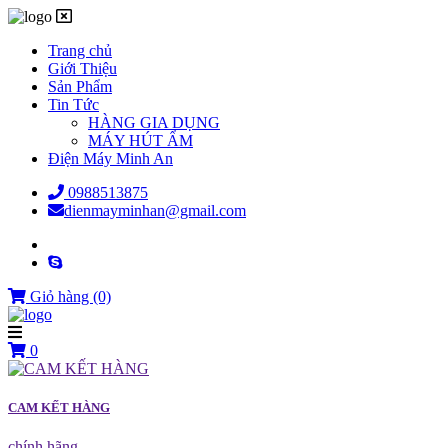
Trang chủ
Giới Thiệu
Sản Phẩm
Tin Tức
HÀNG GIA DỤNG
MÁY HÚT ẨM
Điện Máy Minh An
0988513875
dienmayminhan@gmail.com
Giỏ hàng
(0)
0
CAM KẾT HÀNG
chính hãng