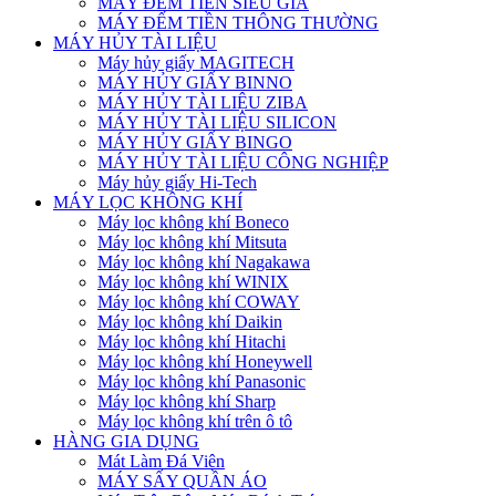
MÁY ĐẾM TIỀN SIÊU GIẢ
MÁY ĐẾM TIỀN THÔNG THƯỜNG
MÁY HỦY TÀI LIỆU
Máy hủy giấy MAGITECH
MÁY HỦY GIẤY BINNO
MÁY HỦY TÀI LIỆU ZIBA
MÁY HỦY TÀI LIỆU SILICON
MÁY HỦY GIẤY BINGO
MÁY HỦY TÀI LIỆU CÔNG NGHIỆP
Máy hủy giấy Hi-Tech
MÁY LỌC KHÔNG KHÍ
Máy lọc không khí Boneco
Máy lọc không khí Mitsuta
Máy lọc không khí Nagakawa
Máy lọc không khí WINIX
Máy lọc không khí COWAY
Máy lọc không khí Daikin
Máy lọc không khí Hitachi
Máy lọc không khí Honeywell
Máy lọc không khí Panasonic
Máy lọc không khí Sharp
Máy lọc không khí trên ô tô
HÀNG GIA DỤNG
Mát Làm Đá Viên
MÁY SẤY QUẦN ÁO