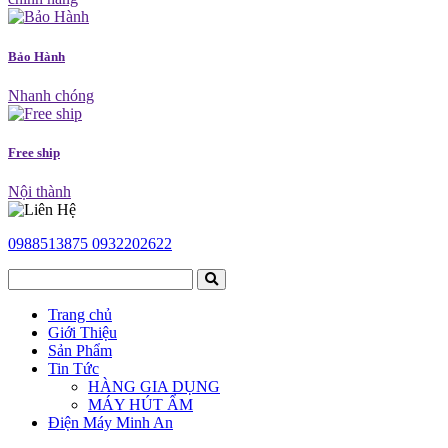
Bảo Hành
Nhanh chóng
Free ship
Nội thành
0988513875
0932202622
Trang chủ
Giới Thiệu
Sản Phẩm
Tin Tức
HÀNG GIA DỤNG
MÁY HÚT ẨM
Điện Máy Minh An