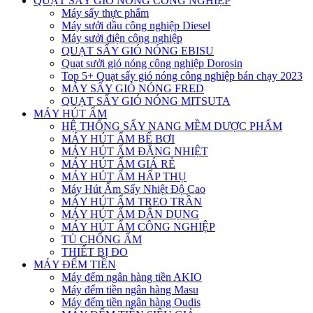
QUẠT SẤY GIÓ NÓNG CÔNG NGHIỆP
Máy sấy thực phẩm
Máy sưởi dầu công nghiệp Diesel
Máy sưởi điện công nghiệp
QUẠT SẤY GIÓ NÓNG EBISU
Quạt sưởi gió nóng công nghiệp Dorosin
Top 5+ Quạt sấy gió nóng công nghiệp bán chạy 2023
MÁY SẤY GIÓ NÓNG FRED
QUẠT SẤY GIÓ NÓNG MITSUTA
MÁY HÚT ẨM
HỆ THỐNG SẤY NANG MỀM DƯỢC PHẨM
MÁY HÚT ẨM BỂ BƠI
MÁY HÚT ẨM ĐẲNG NHIỆT
MÁY HÚT ẨM GIÁ RẺ
MÁY HÚT ẨM HẤP THỤ
Máy Hút Ẩm Sấy Nhiệt Độ Cao
MÁY HÚT ẨM TREO TRẦN
MÁY HÚT ẨM DÂN DỤNG
MÁY HÚT ẨM CÔNG NGHIỆP
TỦ CHỐNG ẨM
THIẾT BỊ ĐO
MÁY ĐẾM TIỀN
Máy đếm ngân hàng tiền AKIO
Máy đếm tiền ngân hàng Masu
Máy đếm tiền ngân hàng Oudis