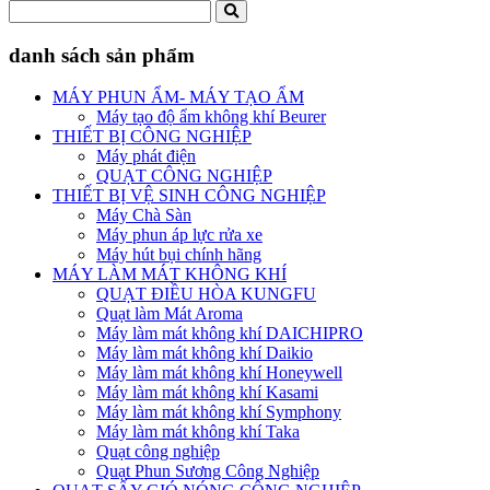
danh sách sản phẩm
MÁY PHUN ẨM- MÁY TẠO ẨM
Máy tạo độ ẩm không khí Beurer
THIẾT BỊ CÔNG NGHIỆP
Máy phát điện
QUẠT CÔNG NGHIỆP
THIẾT BỊ VỆ SINH CÔNG NGHIỆP
Máy Chà Sàn
Máy phun áp lực rửa xe
Máy hút bụi chính hãng
MÁY LÀM MÁT KHÔNG KHÍ
QUẠT ĐIỀU HÒA KUNGFU
Quạt làm Mát Aroma
Máy làm mát không khí DAICHIPRO
Máy làm mát không khí Daikio
Máy làm mát không khí Honeywell
Máy làm mát không khí Kasami
Máy làm mát không khí Symphony
Máy làm mát không khí Taka
Quạt công nghiệp
Quạt Phun Sương Công Nghiệp