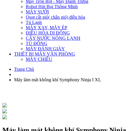
Máy Trộn Bột - Máy Đánh Trứng
Robot Hút Bụi Thông Minh
MÁY SƯỞI
Quạt cắt gió( chắn gió) điều hòa
Tủ Lạnh
MÁY XAY, MÁY ÉP
ĐIỀU HÒA DI ĐỘNG
CÂY NƯỚC NÓNG LẠNH
TỦ ĐÔNG
MÁY ĐÁNH GIÀY
THIẾT BỊ MÁY VĂN PHÒNG
MÁY CHIẾU
Trang Chủ
Máy làm mát không khí Symphony Ninja I XL
Máy làm mát không khí Symphony Ninja