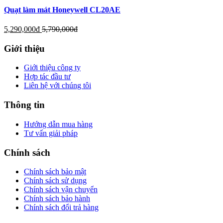
Quạt làm mát Honeywell CL20AE
5,290,000
đ
5,790,000
đ
Giới thiệu
Giới thiệu công ty
Hợp tác đầu tư
Liên hệ với chúng tôi
Thông tin
Hướng dẫn mua hàng
Tư vấn giải pháp
Chính sách
Chính sách bảo mật
Chính sách sử dụng
Chính sách vận chuyển
Chính sách bảo hành
Chính sách đổi trả hàng