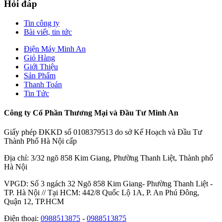
Hỏi đáp
Tin công ty
Bài viết, tin tức
Điện Máy Minh An
Giỏ Hàng
Giới Thiệu
Sản Phẩm
Thanh Toán
Tin Tức
Công ty Cổ Phần Thương Mại và Đầu Tư Minh An
Giấy phép ĐKKD số 0108379513 do sở Kế Hoạch và Đầu Tư
Thành Phố Hà Nội cấp
Địa chỉ: 3/32 ngõ 858 Kim Giang, Phường Thanh Liệt, Thành phố
Hà Nội
VPGD: Số 3 ngách 32 Ngõ 858 Kim Giang- Phường Thanh Liệt -
TP. Hà Nội // Tại HCM: 442/8 Quốc Lộ 1A, P. An Phú Đông,
Quận 12, TP.HCM
Điện thoại:
0988513875
-
0988513875