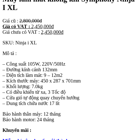
I XL
Giá cũ :
2,800,000
đ
Giá có VAT :
2,450,000
đ
Giá chưa có VAT :
2,450,000
đ
SKU:
Ninja i XL
Mô tả :
– Công suất 105W, 220V/50Hz
– Đường kính cánh 132mm
– Diện tích làm mát: 9 – 12m2
– Kích thước máy: 450 x 287 x 701mm
– Khối lượng: 7.0kg
– Có điều khiển từ xa, 3 Tốc độ
– Cửa gió tự động quay chuyển hướng
– Dung tích chứa nước 17 lít
Bảo hành thân máy: 12 tháng
Bảo hành motor: 24 tháng
Khuyến mãi :