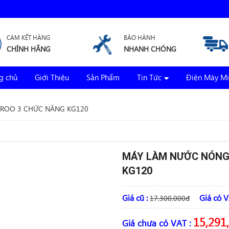
CAM KẾT HÀNG
BẢO HÀNH
CHÍNH HÃNG
NHANH CHÓNG
g chủ
Giới Thiệu
Sản Phẩm
Tin Tức
Điện Máy Mi
ROO 3 CHỨC NĂNG KG120
MÁY LÀM NƯỚC NÓNG
KG120
Giá cũ :
Giá có V
17,300,000
đ
15,291
Giá chưa có VAT :