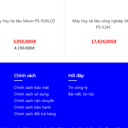
 hủy tài liệu Silicon PS-910LCD
Máy hủy tài liệu công nghiệp Si
PS-526C
3,950,000
đ
17,424,000
đ
4,190,000
đ
Chính sách
Hỏi đáp
Chính sách bảo mật
Tin công ty
Chính sách sử dụng
Bài viết, tin tức
Chính sách vận chuyển
Chính sách bảo hành
Chính sách đổi trả hàng