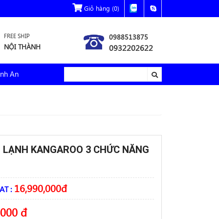
Giỏ hàng
(0)
FREE SHIP
0988513875
NỘI THÀNH
0932202622
nh An
 LẠNH KANGAROO 3 CHỨC NĂNG
16,990,000
đ
AT :
,000
đ