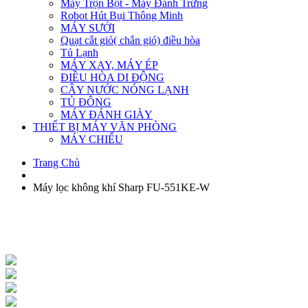
Máy Trộn Bột - Máy Đánh Trứng
Robot Hút Bụi Thông Minh
MÁY SƯỞI
Quạt cắt gió( chắn gió) điều hòa
Tủ Lạnh
MÁY XAY, MÁY ÉP
ĐIỀU HÒA DI ĐỘNG
CÂY NƯỚC NÓNG LẠNH
TỦ ĐÔNG
MÁY ĐÁNH GIÀY
THIẾT BỊ MÁY VĂN PHÒNG
MÁY CHIẾU
Trang Chủ
Máy lọc không khí Sharp FU-551KE-W