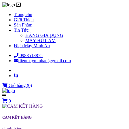
Trang chủ
Giới Thiệu
Sản Phẩm
Tin Tức
HÀNG GIA DỤNG
MÁY HÚT ẨM
Điện Máy Minh An
0988513875
dienmayminhan@gmail.com
Giỏ hàng
(0)
0
CAM KẾT HÀNG
chính hãng