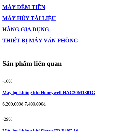
MÁY ĐẾM TIỀN
MÁY HỦY TÀI LIỆU
HÀNG GIA DỤNG
THIẾT BỊ MÁY VĂN PHÒNG
Sản phẩm liên quan
-16%
Máy lọc không khí Honeywell HAC30M1301G
6,200,000
đ
7,400,000
đ
-29%
Máy lọc không khí Sharp FP-F40E-W