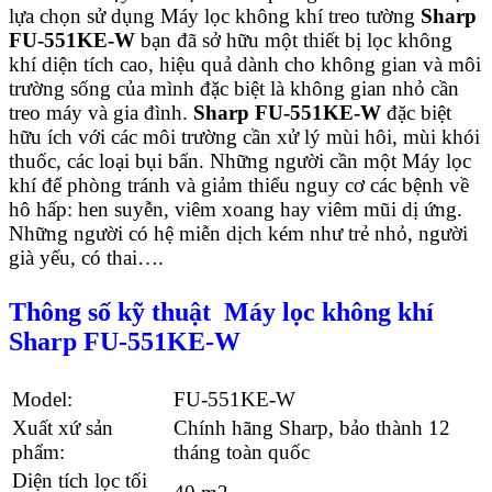
lựa chọn sử dụng Máy lọc không khí treo tường
Sharp
FU-551KE-W
bạn đã sở hữu một thiết bị lọc không
khí diện tích cao, hiệu quả dành cho không gian và môi
trường sống của mình đặc biệt là không gian nhỏ cần
treo máy và gia đình.
Sharp FU-551KE-W
đặc biệt
hữu ích với các môi trường cần xử lý mùi hôi, mùi khói
thuốc, các loại bụi bẩn. Những người cần một Máy lọc
khí để phòng tránh và giảm thiểu nguy cơ các bệnh về
hô hấp: hen suyễn, viêm xoang hay viêm mũi dị ứng.
Những người có hệ miễn dịch kém như trẻ nhỏ, người
già yếu, có thai….
Thông số kỹ thuật
Máy lọc không khí
Sharp FU-551KE-W
Model:
FU-551KE-W
Xuất xứ sản
Chính hãng Sharp, bảo thành 12
phẩm:
tháng toàn quốc
Diện tích lọc tối