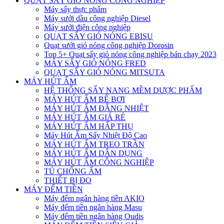
QUẠT SẤY GIÓ NÓNG CÔNG NGHIỆP
Máy sấy thực phẩm
Máy sưởi dầu công nghiệp Diesel
Máy sưởi điện công nghiệp
QUẠT SẤY GIÓ NÓNG EBISU
Quạt sưởi gió nóng công nghiệp Dorosin
Top 5+ Quạt sấy gió nóng công nghiệp bán chạy 2023
MÁY SẤY GIÓ NÓNG FRED
QUẠT SẤY GIÓ NÓNG MITSUTA
MÁY HÚT ẨM
HỆ THỐNG SẤY NANG MỀM DƯỢC PHẨM
MÁY HÚT ẨM BỂ BƠI
MÁY HÚT ẨM ĐẲNG NHIỆT
MÁY HÚT ẨM GIÁ RẺ
MÁY HÚT ẨM HẤP THỤ
Máy Hút Ẩm Sấy Nhiệt Độ Cao
MÁY HÚT ẨM TREO TRẦN
MÁY HÚT ẨM DÂN DỤNG
MÁY HÚT ẨM CÔNG NGHIỆP
TỦ CHỐNG ẨM
THIẾT BỊ ĐO
MÁY ĐẾM TIỀN
Máy đếm ngân hàng tiền AKIO
Máy đếm tiền ngân hàng Masu
Máy đếm tiền ngân hàng Oudis