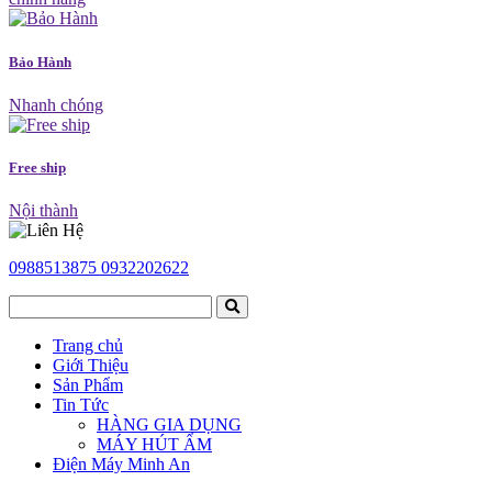
Bảo Hành
Nhanh chóng
Free ship
Nội thành
0988513875
0932202622
Trang chủ
Giới Thiệu
Sản Phẩm
Tin Tức
HÀNG GIA DỤNG
MÁY HÚT ẨM
Điện Máy Minh An