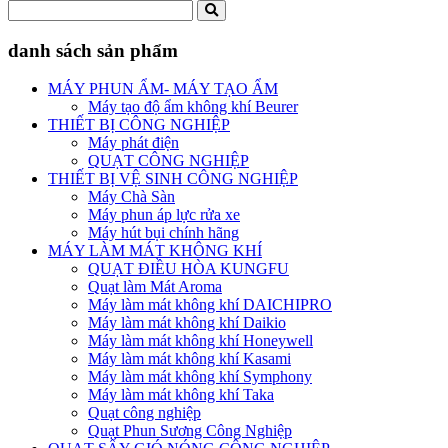
danh sách sản phẩm
MÁY PHUN ẨM- MÁY TẠO ẨM
Máy tạo độ ẩm không khí Beurer
THIẾT BỊ CÔNG NGHIỆP
Máy phát điện
QUẠT CÔNG NGHIỆP
THIẾT BỊ VỆ SINH CÔNG NGHIỆP
Máy Chà Sàn
Máy phun áp lực rửa xe
Máy hút bụi chính hãng
MÁY LÀM MÁT KHÔNG KHÍ
QUẠT ĐIỀU HÒA KUNGFU
Quạt làm Mát Aroma
Máy làm mát không khí DAICHIPRO
Máy làm mát không khí Daikio
Máy làm mát không khí Honeywell
Máy làm mát không khí Kasami
Máy làm mát không khí Symphony
Máy làm mát không khí Taka
Quạt công nghiệp
Quạt Phun Sương Công Nghiệp