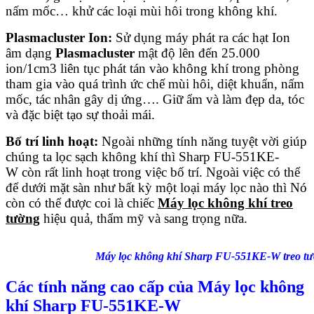
nấm mốc… khử các loại mùi hôi trong không khí.
Plasmacluster Ion:
Sử dụng máy phát ra các hạt Ion
âm dạng
Plasmacluster
mật độ lên đến 25.000
ion/1cm3 liên tục phát tán vào không khí trong phòng
tham gia vào quá trình ức chế mùi hôi, diệt khuẩn, nấm
mốc, tác nhân gây dị ứng…. Giữ ẩm và làm đẹp da, tóc
và đặc biệt tạo sự thoải mái.
Bố trí linh hoạt:
Ngoài những tính năng tuyệt vời giúp
chúng ta lọc sạch không khí thì Sharp FU-551KE-
W còn rất linh hoạt trong việc bố trí. Ngoài việc có thể
để dưới mặt sàn như bất kỳ một loại máy lọc nào thì Nó
còn có thể được coi là chiếc
Máy lọc không khí treo
tường
hiệu quả, thẩm mỹ và sang trọng nữa.
Máy lọc không khí Sharp FU-551KE-W treo t
Các tính năng cao cấp của
Máy lọc không
khí Sharp FU-551KE-W