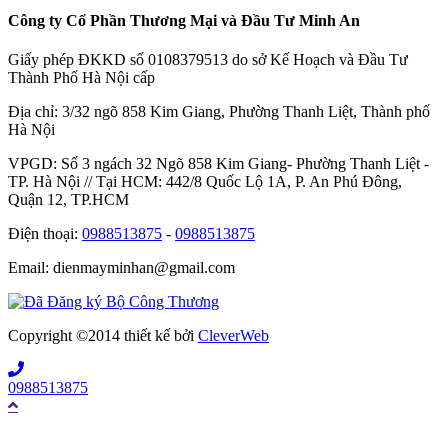
Công ty Cổ Phần Thương Mại và Đầu Tư Minh An
Giấy phép ĐKKD số 0108379513 do sở Kế Hoạch và Đầu Tư
Thành Phố Hà Nội cấp
Địa chỉ: 3/32 ngõ 858 Kim Giang, Phường Thanh Liệt, Thành phố
Hà Nội
VPGD: Số 3 ngách 32 Ngõ 858 Kim Giang- Phường Thanh Liệt -
TP. Hà Nội // Tại HCM: 442/8 Quốc Lộ 1A, P. An Phú Đông,
Quận 12, TP.HCM
Điện thoại:
0988513875
-
0988513875
Email: dienmayminhan@gmail.com
Copyright ©2014 thiết kế bởi
CleverWeb
0988513875