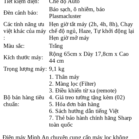
Tiết kiệm điện:
Chế độ Auto
Báo sạch, ô nhiễm, báo
Đèn cảnh báo:
Plasmacluster
Các tính năng ưu
Hẹn giờ tắt máy (2h, 4h, 8h), Chạy
việt khác của máy
chế độ ngủ, Haze, Tự khởi động lại
:
Hẹn giờ mở máy
Màu sắc:
Trắng
Rộng 65cm x Dày 17,8cm x Cao
Kích thước máy:
44 cm
Trọng lượng máy:
9,1 kg
1. Thân máy
2. Màng lọc (Filter)
3. Điều khiển từ xa (remote)
Bộ bán hàng tiêu
4. Giá treo tường tặng kèm (02)
chuẩn:
5. Hóa đơn bán hàng
6. Sách hướng dẫn tiếng Việt
7. Thẻ bảo hành chính hãng Sharp
toàn quốc
Điện máy Minh An chuyên cung cấp
máy lọc không