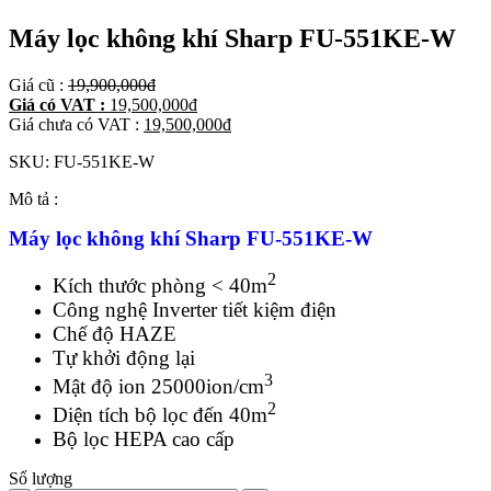
Máy lọc không khí Sharp FU-551KE-W
Giá cũ :
19,900,000
đ
Giá có VAT :
19,500,000
đ
Giá chưa có VAT :
19,500,000
đ
SKU:
FU-551KE-W
Mô tả :
Máy lọc không khí Sharp FU-551KE-W
2
Kích thước phòng < 40m
Công nghệ Inverter tiết kiệm điện
Chế độ HAZE
Tự khởi động lại
3
Mật độ ion 25000ion/cm
2
Diện tích bộ lọc đến 40m
Bộ lọc HEPA cao cấp
Số lượng