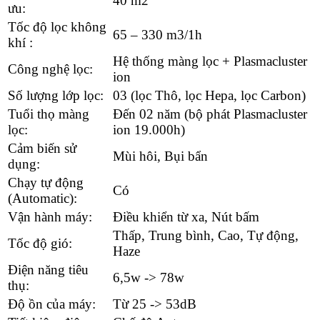
40 m2
ưu:
Tốc độ lọc không
65 – 330 m3/1h
khí :
Hệ thống màng lọc + Plasmacluster
Công nghệ lọc:
ion
Số lượng lớp lọc:
03 (lọc Thô, lọc Hepa, lọc Carbon)
Tuổi thọ màng
Đến 02 năm (bộ phát Plasmacluster
lọc:
ion 19.000h)
Cảm biến sử
Mùi hôi, Bụi bẩn
dụng:
Chạy tự động
Có
(Automatic):
Vận hành máy:
Điều khiển từ xa, Nút bấm
Thấp, Trung bình, Cao, Tự động,
Tốc độ gió:
Haze
Điện năng tiêu
6,5w -> 78w
thụ:
Độ ồn của máy:
Từ 25 -> 53dB