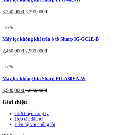
3,750,000
đ
5,290,000
đ
-16%
Máy lọc không khí trên ô tô Sharp IG-GC2E-B
2,450,000
đ
2,900,000
đ
-17%
Máy lọc không khí Sharp FU-A80EA-W
5,500,000
đ
6,600,000
đ
Giới thiệu
Giới thiệu công ty
Hợp tác đầu tư
Liên hệ với chúng tôi