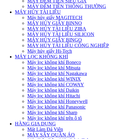
MÁY ĐẾM TIỀN SIÊU GIẢ
MÁY ĐẾM TIỀN THÔNG THƯỜNG
MÁY HỦY TÀI LIỆU
Máy hủy giấy MAGITECH
MÁY HỦY GIẤY BINNO
MÁY HỦY TÀI LIỆU ZIBA
MÁY HỦY TÀI LIỆU SILICON
MÁY HỦY GIẤY BINGO
MÁY HỦY TÀI LIỆU CÔNG NGHIỆP
Máy hủy giấy Hi-Tech
MÁY LỌC KHÔNG KHÍ
Máy lọc không khí Boneco
Máy lọc không khí Mitsuta
Máy lọc không khí Nagakawa
Máy lọc không khí WINIX
Máy lọc không khí COWAY
Máy lọc không khí Daikin
Máy lọc không khí Hitachi
Máy lọc không khí Honeywell
Máy lọc không khí Panasonic
Máy lọc không khí Sharp
Máy lọc không khí trên ô tô
HÀNG GIA DỤNG
Mát Làm Đá Viên
MÁY SẤY QUẦN ÁO