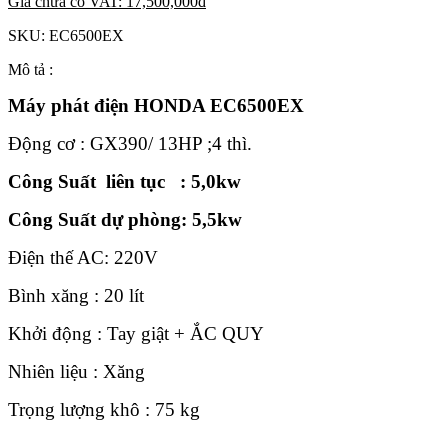
Giá chưa có VAT:
17,500,000
đ
SKU:
EC6500EX
Mô tả :
Máy phát điện
HONDA EC6500EX
Động cơ : GX390/ 13HP ;4 thì.
Công Suất liên tục : 5,0kw
Công Suất d
ự phòng: 5,5kw
Điện thế AC: 220V
Bình xăng : 20 lít
Khởi động : Tay giật + ẮC QUY
Nhiên liệu : Xăng
Trọng lượng khô : 75 kg