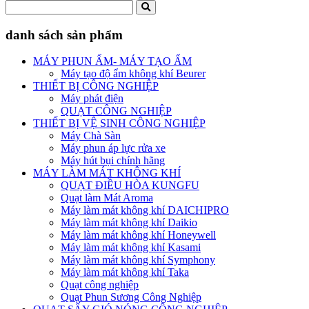
danh sách sản phẩm
MÁY PHUN ẨM- MÁY TẠO ẨM
Máy tạo độ ẩm không khí Beurer
THIẾT BỊ CÔNG NGHIỆP
Máy phát điện
QUẠT CÔNG NGHIỆP
THIẾT BỊ VỆ SINH CÔNG NGHIỆP
Máy Chà Sàn
Máy phun áp lực rửa xe
Máy hút bụi chính hãng
MÁY LÀM MÁT KHÔNG KHÍ
QUẠT ĐIỀU HÒA KUNGFU
Quạt làm Mát Aroma
Máy làm mát không khí DAICHIPRO
Máy làm mát không khí Daikio
Máy làm mát không khí Honeywell
Máy làm mát không khí Kasami
Máy làm mát không khí Symphony
Máy làm mát không khí Taka
Quạt công nghiệp
Quạt Phun Sương Công Nghiệp