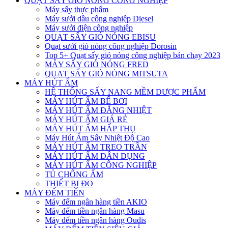
QUẠT SẤY GIÓ NÓNG CÔNG NGHIỆP
Máy sấy thực phẩm
Máy sưởi dầu công nghiệp Diesel
Máy sưởi điện công nghiệp
QUẠT SẤY GIÓ NÓNG EBISU
Quạt sưởi gió nóng công nghiệp Dorosin
Top 5+ Quạt sấy gió nóng công nghiệp bán chạy 2023
MÁY SẤY GIÓ NÓNG FRED
QUẠT SẤY GIÓ NÓNG MITSUTA
MÁY HÚT ẨM
HỆ THỐNG SẤY NANG MỀM DƯỢC PHẨM
MÁY HÚT ẨM BỂ BƠI
MÁY HÚT ẨM ĐẲNG NHIỆT
MÁY HÚT ẨM GIÁ RẺ
MÁY HÚT ẨM HẤP THỤ
Máy Hút Ẩm Sấy Nhiệt Độ Cao
MÁY HÚT ẨM TREO TRẦN
MÁY HÚT ẨM DÂN DỤNG
MÁY HÚT ẨM CÔNG NGHIỆP
TỦ CHỐNG ẨM
THIẾT BỊ ĐO
MÁY ĐẾM TIỀN
Máy đếm ngân hàng tiền AKIO
Máy đếm tiền ngân hàng Masu
Máy đếm tiền ngân hàng Oudis