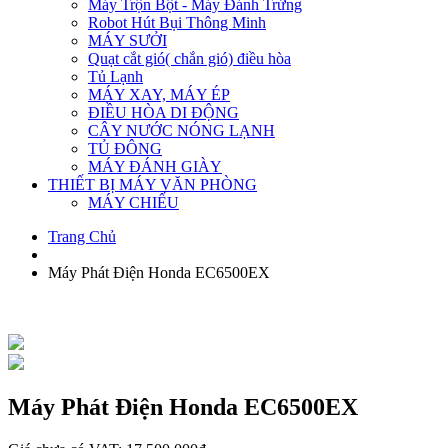
Máy Trộn Bột - Máy Đánh Trứng
Robot Hút Bụi Thông Minh
MÁY SƯỞI
Quạt cắt gió( chắn gió) điều hòa
Tủ Lạnh
MÁY XAY, MÁY ÉP
ĐIỀU HÒA DI ĐỘNG
CÂY NƯỚC NÓNG LẠNH
TỦ ĐÔNG
MÁY ĐÁNH GIÀY
THIẾT BỊ MÁY VĂN PHÒNG
MÁY CHIẾU
Trang Chủ
Máy Phát Điện Honda EC6500EX
Máy Phát Điện Honda EC6500EX