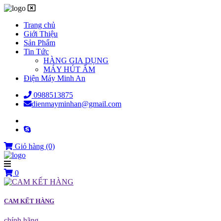
Trang chủ
Giới Thiệu
Sản Phẩm
Tin Tức
HÀNG GIA DỤNG
MÁY HÚT ẨM
Điện Máy Minh An
0988513875
dienmayminhan@gmail.com
Giỏ hàng
(0)
0
CAM KẾT HÀNG
chính hãng