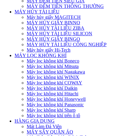
MÁY ĐẾM TIỀN SIÊU GIẢ
MÁY ĐẾM TIỀN THÔNG THƯỜNG
MÁY HỦY TÀI LIỆU
Máy hủy giấy MAGITECH
MÁY HỦY GIẤY BINNO
MÁY HỦY TÀI LIỆU ZIBA
MÁY HỦY TÀI LIỆU SILICON
MÁY HỦY GIẤY BINGO
MÁY HỦY TÀI LIỆU CÔNG NGHIỆP
Máy hủy giấy Hi-Tech
MÁY LỌC KHÔNG KHÍ
Máy lọc không khí Boneco
Máy lọc không khí Mitsuta
Máy lọc không khí Nagakawa
Máy lọc không khí WINIX
Máy lọc không khí COWAY
Máy lọc không khí Daikin
Máy lọc không khí Hitachi
Máy lọc không khí Honeywell
Máy lọc không khí Panasonic
Máy lọc không khí Sharp
Máy lọc không khí trên ô tô
HÀNG GIA DỤNG
Mát Làm Đá Viên
MÁY SẤY QUẦN ÁO