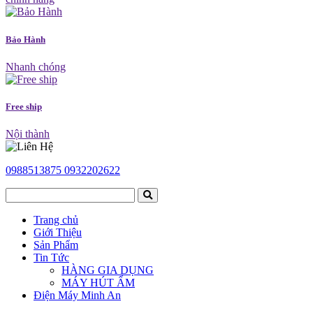
Bảo Hành
Nhanh chóng
Free ship
Nội thành
0988513875
0932202622
Trang chủ
Giới Thiệu
Sản Phẩm
Tin Tức
HÀNG GIA DỤNG
MÁY HÚT ẨM
Điện Máy Minh An