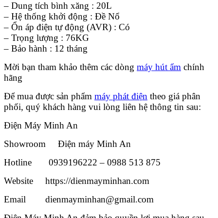
– Dung tích bình xăng : 20L
– Hệ thống khởi động : Đề Nổ
– Ổn áp điện tự động (AVR) : Có
– Trọng lượng : 76KG
– Bảo hành : 12 tháng
Mời bạn tham khảo thêm các dòng
máy hút ẩm
chính
hãng
Để mua được sản phẩm
máy phát điện
theo giá phân
phối, quý khách hàng vui lòng liên hệ thông tin sau:
Điện Máy Minh An
Showroom Điện máy Minh An
Hotline 0939196222 – 0988 513 875
Website https://dienmayminhan.com
Email dienmayminhan@gmail.com
Điện Máy Minh An đảm bảo quyền lợi mua hàng sau