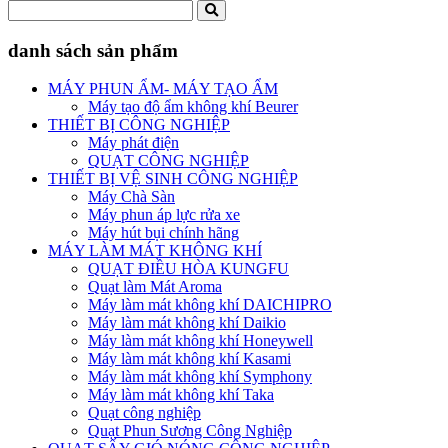
danh sách sản phẩm
MÁY PHUN ẨM- MÁY TẠO ẨM
Máy tạo độ ẩm không khí Beurer
THIẾT BỊ CÔNG NGHIỆP
Máy phát điện
QUẠT CÔNG NGHIỆP
THIẾT BỊ VỆ SINH CÔNG NGHIỆP
Máy Chà Sàn
Máy phun áp lực rửa xe
Máy hút bụi chính hãng
MÁY LÀM MÁT KHÔNG KHÍ
QUẠT ĐIỀU HÒA KUNGFU
Quạt làm Mát Aroma
Máy làm mát không khí DAICHIPRO
Máy làm mát không khí Daikio
Máy làm mát không khí Honeywell
Máy làm mát không khí Kasami
Máy làm mát không khí Symphony
Máy làm mát không khí Taka
Quạt công nghiệp
Quạt Phun Sương Công Nghiệp