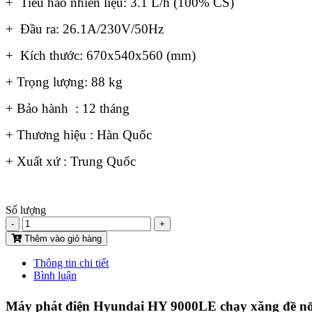
+ Tiêu hao nhiên liệu: 3.1 L/h (100% CS)
+ Đầu ra: 26.1A/230V/50Hz
+ Kích thước: 670x540x560 (mm)
+ Trọng lượng: 88 kg
+ Bảo hành : 12 tháng
+ Thương hiệu : Hàn Quốc
+ Xuất xứ : Trung Quốc
Số lượng
-
+
Thêm vào giỏ hàng
Thông tin chi tiết
Bình luận
Máy phát điện Hyundai HY 9000LE chạy xăng đề nổ