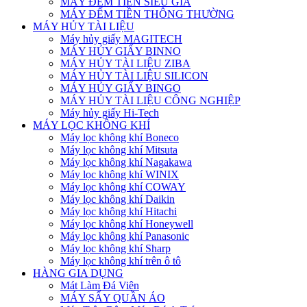
MÁY ĐẾM TIỀN SIÊU GIẢ
MÁY ĐẾM TIỀN THÔNG THƯỜNG
MÁY HỦY TÀI LIỆU
Máy hủy giấy MAGITECH
MÁY HỦY GIẤY BINNO
MÁY HỦY TÀI LIỆU ZIBA
MÁY HỦY TÀI LIỆU SILICON
MÁY HỦY GIẤY BINGO
MÁY HỦY TÀI LIỆU CÔNG NGHIỆP
Máy hủy giấy Hi-Tech
MÁY LỌC KHÔNG KHÍ
Máy lọc không khí Boneco
Máy lọc không khí Mitsuta
Máy lọc không khí Nagakawa
Máy lọc không khí WINIX
Máy lọc không khí COWAY
Máy lọc không khí Daikin
Máy lọc không khí Hitachi
Máy lọc không khí Honeywell
Máy lọc không khí Panasonic
Máy lọc không khí Sharp
Máy lọc không khí trên ô tô
HÀNG GIA DỤNG
Mát Làm Đá Viên
MÁY SẤY QUẦN ÁO