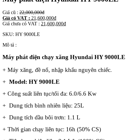
Giá cũ :
22,000,000
đ
Giá có VAT :
21,600,000
đ
Giá chưa có VAT :
21,600,000
đ
SKU:
HY 9000LE
Mô tả :
Máy phát điện chạy xăng Hyundai HY 9000LE
+ Máy xăng, đề nổ, nhập khẩu nguyên chiếc.
+
Model:
HY 9000LE
+ Công suất liên tục/tối đa: 6.0/6.6 Kw
+ Dung tích bình nhiên liệu: 25L
+ Dung tích dầu bôi trơn: 1.1 L
+ Thời gian chạy liên tục: 16h (50% CS)