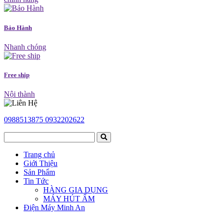
Bảo Hành
Nhanh chóng
Free ship
Nội thành
0988513875
0932202622
Trang chủ
Giới Thiệu
Sản Phẩm
Tin Tức
HÀNG GIA DỤNG
MÁY HÚT ẨM
Điện Máy Minh An