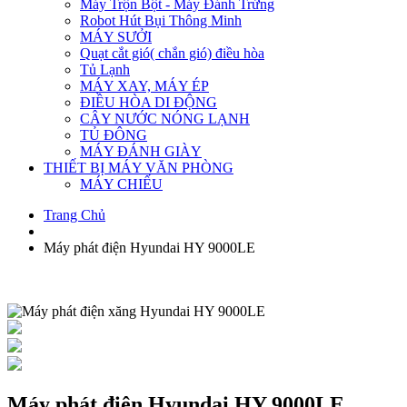
Máy Trộn Bột - Máy Đánh Trứng
Robot Hút Bụi Thông Minh
MÁY SƯỞI
Quạt cắt gió( chắn gió) điều hòa
Tủ Lạnh
MÁY XAY, MÁY ÉP
ĐIỀU HÒA DI ĐỘNG
CÂY NƯỚC NÓNG LẠNH
TỦ ĐÔNG
MÁY ĐÁNH GIÀY
THIẾT BỊ MÁY VĂN PHÒNG
MÁY CHIẾU
Trang Chủ
Máy phát điện Hyundai HY 9000LE
Máy phát điện Hyundai HY 9000LE