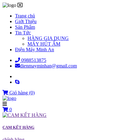
Trang chủ
Giới Thiệu
Sản Phẩm
Tin Tức
HÀNG GIA DỤNG
MÁY HÚT ẨM
Điện Máy Minh An
0988513875
dienmayminhan@gmail.com
Giỏ hàng
(0)
0
CAM KẾT HÀNG
chính hãng