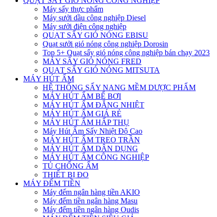
QUẠT SẤY GIÓ NÓNG CÔNG NGHIỆP
Máy sấy thực phẩm
Máy sưởi dầu công nghiệp Diesel
Máy sưởi điện công nghiệp
QUẠT SẤY GIÓ NÓNG EBISU
Quạt sưởi gió nóng công nghiệp Dorosin
Top 5+ Quạt sấy gió nóng công nghiệp bán chạy 2023
MÁY SẤY GIÓ NÓNG FRED
QUẠT SẤY GIÓ NÓNG MITSUTA
MÁY HÚT ẨM
HỆ THỐNG SẤY NANG MỀM DƯỢC PHẨM
MÁY HÚT ẨM BỂ BƠI
MÁY HÚT ẨM ĐẲNG NHIỆT
MÁY HÚT ẨM GIÁ RẺ
MÁY HÚT ẨM HẤP THỤ
Máy Hút Ẩm Sấy Nhiệt Độ Cao
MÁY HÚT ẨM TREO TRẦN
MÁY HÚT ẨM DÂN DỤNG
MÁY HÚT ẨM CÔNG NGHIỆP
TỦ CHỐNG ẨM
THIẾT BỊ ĐO
MÁY ĐẾM TIỀN
Máy đếm ngân hàng tiền AKIO
Máy đếm tiền ngân hàng Masu
Máy đếm tiền ngân hàng Oudis