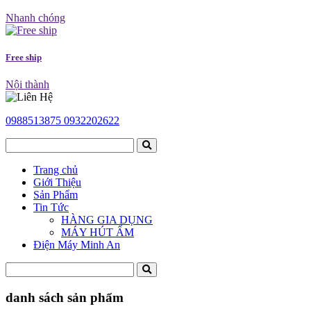
Nhanh chóng
Free ship
Nội thành
0988513875
0932202622
Trang chủ
Giới Thiệu
Sản Phẩm
Tin Tức
HÀNG GIA DỤNG
MÁY HÚT ẨM
Điện Máy Minh An
danh sách sản phẩm