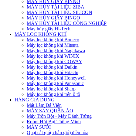
MÁY HỦY GIẤY BINNO
MÁY HỦY TÀI LIỆU ZIBA
MÁY HỦY TÀI LIỆU SILICON
MÁY HỦY GIẤY BINGO
MÁY HỦY TÀI LIỆU CÔNG NGHIỆP
Máy hủy giấy Hi-Tech
MÁY LỌC KHÔNG KHÍ
Máy lọc không khí Boneco
Máy lọc không khí Mitsuta
Máy lọc không khí Nagakawa
Máy lọc không khí WINIX
Máy lọc không khí COWAY
Máy lọc không khí Daikin
Máy lọc không khí Hitachi
Máy lọc không khí Honeywell
Máy lọc không khí Panasonic
Máy lọc không khí Sharp
Máy lọc không khí trên ô tô
HÀNG GIA DỤNG
Mát Làm Đá Viên
MÁY SẤY QUẦN ÁO
Máy Trộn Bột - Máy Đánh Trứng
Robot Hút Bụi Thông Minh
MÁY SƯỞI
Quạt cắt gió( chắn gió) điều hòa