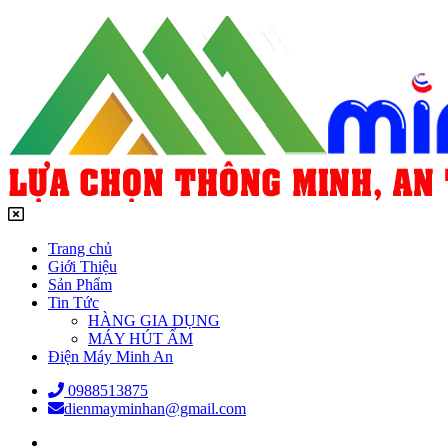
Trang chủ
Giới Thiệu
Sản Phẩm
Tin Tức
HÀNG GIA DỤNG
MÁY HÚT ẨM
Điện Máy Minh An
0988513875
dienmayminhan@gmail.com