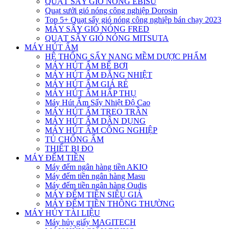
QUẠT SẤY GIÓ NÓNG EBISU
Quạt sưởi gió nóng công nghiệp Dorosin
Top 5+ Quạt sấy gió nóng công nghiệp bán chạy 2023
MÁY SẤY GIÓ NÓNG FRED
QUẠT SẤY GIÓ NÓNG MITSUTA
MÁY HÚT ẨM
HỆ THỐNG SẤY NANG MỀM DƯỢC PHẨM
MÁY HÚT ẨM BỂ BƠI
MÁY HÚT ẨM ĐẲNG NHIỆT
MÁY HÚT ẨM GIÁ RẺ
MÁY HÚT ẨM HẤP THỤ
Máy Hút Ẩm Sấy Nhiệt Độ Cao
MÁY HÚT ẨM TREO TRẦN
MÁY HÚT ẨM DÂN DỤNG
MÁY HÚT ẨM CÔNG NGHIỆP
TỦ CHỐNG ẨM
THIẾT BỊ ĐO
MÁY ĐẾM TIỀN
Máy đếm ngân hàng tiền AKIO
Máy đếm tiền ngân hàng Masu
Máy đếm tiền ngân hàng Oudis
MÁY ĐẾM TIỀN SIÊU GIẢ
MÁY ĐẾM TIỀN THÔNG THƯỜNG
MÁY HỦY TÀI LIỆU
Máy hủy giấy MAGITECH