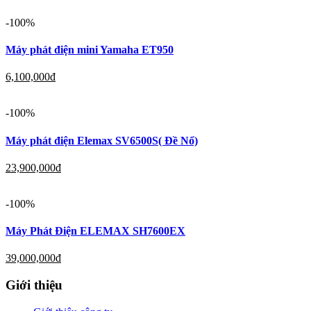
-100%
Máy phát điện mini Yamaha ET950
6,100,000
đ
-100%
Máy phát điện Elemax SV6500S( Đề Nổ)
23,900,000
đ
-100%
Máy Phát Điện ELEMAX SH7600EX
39,000,000
đ
Giới thiệu