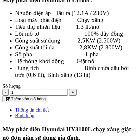
Máy phát điện Hyundai HY3100L
Nguồn điện áp Đầu ra (12.1A / 230V)
Loại máy phát điện Chạy xăng
Tiêu thụ nhiên liệu 1.3 lít/giờ
Lõi mô tơ 100% dây đồng
Công suất sử dụng 2,5KW (2.500W)
Công suất tối đa 2,8KW (2.800W)
Số pha 1 pha
Hệ thống khởi động Giật nổ
Dung tích Bình chứa dầu bôi
trơn (0,6 lít), Bình xăng (13 lít)
Số lượng
-
+
Thêm vào giỏ hàng
Thông tin chi tiết
Bình luận
Máy phát điện Hyundai HY3100L chạy xăng giật
nổ đơn giản sử dụng gia đình.