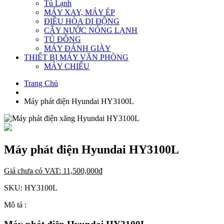
Tủ Lạnh
MÁY XAY, MÁY ÉP
ĐIỀU HÒA DI ĐỘNG
CÂY NƯỚC NÓNG LẠNH
TỦ ĐÔNG
MÁY ĐÁNH GIÀY
THIẾT BỊ MÁY VĂN PHÒNG
MÁY CHIẾU
Trang Chủ
Máy phát điện Hyundai HY3100L
Máy phát điện Hyundai HY3100L
Giá chưa có VAT:
11,500,000
đ
SKU:
HY3100L
Mô tả :