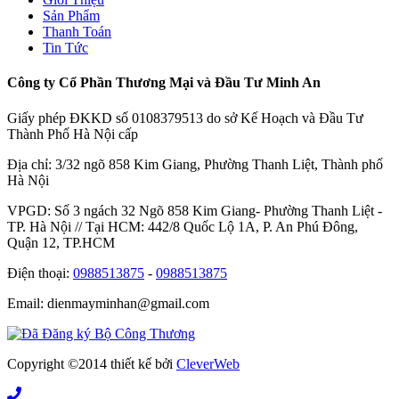
Sản Phẩm
Thanh Toán
Tin Tức
Công ty Cổ Phần Thương Mại và Đầu Tư Minh An
Giấy phép ĐKKD số 0108379513 do sở Kế Hoạch và Đầu Tư
Thành Phố Hà Nội cấp
Địa chỉ: 3/32 ngõ 858 Kim Giang, Phường Thanh Liệt, Thành phố
Hà Nội
VPGD: Số 3 ngách 32 Ngõ 858 Kim Giang- Phường Thanh Liệt -
TP. Hà Nội // Tại HCM: 442/8 Quốc Lộ 1A, P. An Phú Đông,
Quận 12, TP.HCM
Điện thoại:
0988513875
-
0988513875
Email: dienmayminhan@gmail.com
Copyright ©2014 thiết kế bởi
CleverWeb