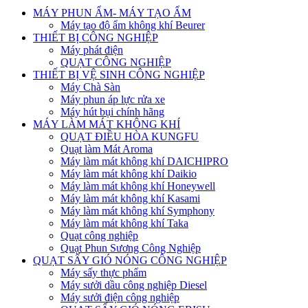
MÁY PHUN ẨM- MÁY TẠO ẨM
Máy tạo độ ẩm không khí Beurer
THIẾT BỊ CÔNG NGHIỆP
Máy phát điện
QUẠT CÔNG NGHIỆP
THIẾT BỊ VỆ SINH CÔNG NGHIỆP
Máy Chà Sàn
Máy phun áp lực rửa xe
Máy hút bụi chính hãng
MÁY LÀM MÁT KHÔNG KHÍ
QUẠT ĐIỀU HÒA KUNGFU
Quạt làm Mát Aroma
Máy làm mát không khí DAICHIPRO
Máy làm mát không khí Daikio
Máy làm mát không khí Honeywell
Máy làm mát không khí Kasami
Máy làm mát không khí Symphony
Máy làm mát không khí Taka
Quạt công nghiệp
Quạt Phun Sương Công Nghiệp
QUẠT SẤY GIÓ NÓNG CÔNG NGHIỆP
Máy sấy thực phẩm
Máy sưởi dầu công nghiệp Diesel
Máy sưởi điện công nghiệp