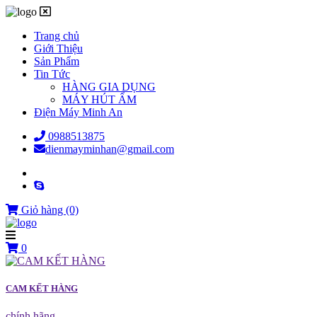
Trang chủ
Giới Thiệu
Sản Phẩm
Tin Tức
HÀNG GIA DỤNG
MÁY HÚT ẨM
Điện Máy Minh An
0988513875
dienmayminhan@gmail.com
Giỏ hàng
(0)
0
CAM KẾT HÀNG
chính hãng