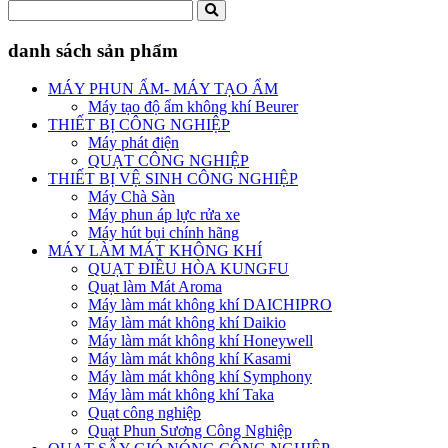
danh sách sản phẩm
MÁY PHUN ẨM- MÁY TẠO ẨM
Máy tạo độ ẩm không khí Beurer
THIẾT BỊ CÔNG NGHIỆP
Máy phát điện
QUẠT CÔNG NGHIỆP
THIẾT BỊ VỆ SINH CÔNG NGHIỆP
Máy Chà Sàn
Máy phun áp lực rửa xe
Máy hút bụi chính hãng
MÁY LÀM MÁT KHÔNG KHÍ
QUẠT ĐIỀU HÒA KUNGFU
Quạt làm Mát Aroma
Máy làm mát không khí DAICHIPRO
Máy làm mát không khí Daikio
Máy làm mát không khí Honeywell
Máy làm mát không khí Kasami
Máy làm mát không khí Symphony
Máy làm mát không khí Taka
Quạt công nghiệp
Quạt Phun Sương Công Nghiệp