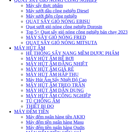
QUẠT SẤY GIÓ NÓNG CÔNG NGHIỆP
Máy sấy thực phẩm
Máy sưởi dầu công nghiệp Diesel
Máy sưởi điện công nghiệp
QUẠT SẤY GIÓ NÓNG EBISU
Quạt sưởi gió nóng công nghiệp Dorosin
Top 5+ Quạt sấy gió nóng công nghiệp bán chạy 2023
MÁY SẤY GIÓ NÓNG FRED
QUẠT SẤY GIÓ NÓNG MITSUTA
MÁY HÚT ẨM
HỆ THỐNG SẤY NANG MỀM DƯỢC PHẨM
MÁY HÚT ẨM BỂ BƠI
MÁY HÚT ẨM ĐẲNG NHIỆT
MÁY HÚT ẨM GIÁ RẺ
MÁY HÚT ẨM HẤP THỤ
Máy Hút Ẩm Sấy Nhiệt Độ Cao
MÁY HÚT ẨM TREO TRẦN
MÁY HÚT ẨM DÂN DỤNG
MÁY HÚT ẨM CÔNG NGHIỆP
TỦ CHỐNG ẨM
THIẾT BỊ ĐO
MÁY ĐẾM TIỀN
Máy đếm ngân hàng tiền AKIO
Máy đếm tiền ngân hàng Masu
Máy đếm tiền ngân hàng Oudis