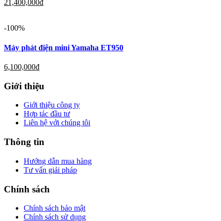
21,400,000
đ
-100%
Máy phát điện mini Yamaha ET950
6,100,000
đ
Giới thiệu
Giới thiệu công ty
Hợp tác đầu tư
Liên hệ với chúng tôi
Thông tin
Hướng dẫn mua hàng
Tư vấn giải pháp
Chính sách
Chính sách bảo mật
Chính sách sử dụng