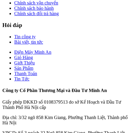
Chính sách vận chuyển
Chính sách bảo hành
Chính sách đổi trả hàng
Hỏi đáp
Tin công ty
Bài viết, tin tức
Điện Máy Minh An
Giỏ Hàng
Giới Thiệu
Sản Phẩm
Thanh Toán
Tin Tức
Công ty Cổ Phần Thương Mại và Đầu Tư Minh An
Giấy phép ĐKKD số 0108379513 do sở Kế Hoạch và Đầu Tư
Thành Phố Hà Nội cấp
Địa chỉ: 3/32 ngõ 858 Kim Giang, Phường Thanh Liệt, Thành phố
Hà Nội
VPGD: Số 3 ngách 32 Ngõ 858 Kim Giang- Phường Thanh Liệt -