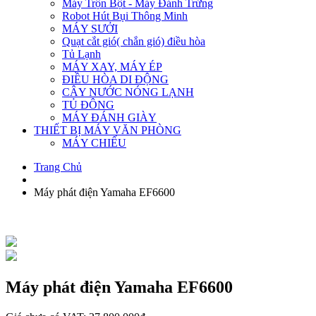
Máy Trộn Bột - Máy Đánh Trứng
Robot Hút Bụi Thông Minh
MÁY SƯỞI
Quạt cắt gió( chắn gió) điều hòa
Tủ Lạnh
MÁY XAY, MÁY ÉP
ĐIỀU HÒA DI ĐỘNG
CÂY NƯỚC NÓNG LẠNH
TỦ ĐÔNG
MÁY ĐÁNH GIÀY
THIẾT BỊ MÁY VĂN PHÒNG
MÁY CHIẾU
Trang Chủ
Máy phát điện Yamaha EF6600
Máy phát điện Yamaha EF6600