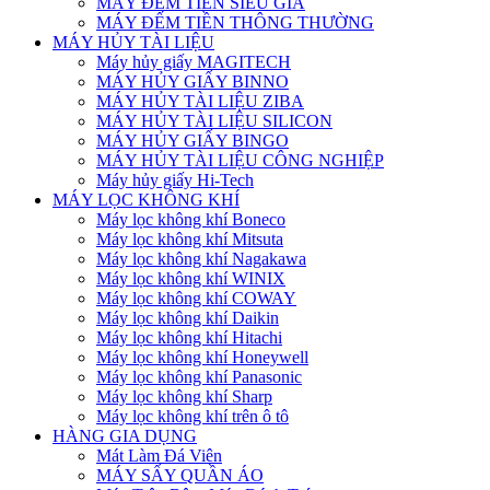
MÁY ĐẾM TIỀN SIÊU GIẢ
MÁY ĐẾM TIỀN THÔNG THƯỜNG
MÁY HỦY TÀI LIỆU
Máy hủy giấy MAGITECH
MÁY HỦY GIẤY BINNO
MÁY HỦY TÀI LIỆU ZIBA
MÁY HỦY TÀI LIỆU SILICON
MÁY HỦY GIẤY BINGO
MÁY HỦY TÀI LIỆU CÔNG NGHIỆP
Máy hủy giấy Hi-Tech
MÁY LỌC KHÔNG KHÍ
Máy lọc không khí Boneco
Máy lọc không khí Mitsuta
Máy lọc không khí Nagakawa
Máy lọc không khí WINIX
Máy lọc không khí COWAY
Máy lọc không khí Daikin
Máy lọc không khí Hitachi
Máy lọc không khí Honeywell
Máy lọc không khí Panasonic
Máy lọc không khí Sharp
Máy lọc không khí trên ô tô
HÀNG GIA DỤNG
Mát Làm Đá Viên
MÁY SẤY QUẦN ÁO