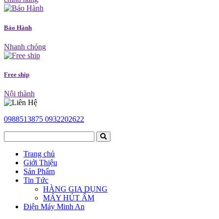
Bảo Hành
Nhanh chóng
Free ship
Nội thành
0988513875
0932202622
Trang chủ
Giới Thiệu
Sản Phẩm
Tin Tức
HÀNG GIA DỤNG
MÁY HÚT ẨM
Điện Máy Minh An