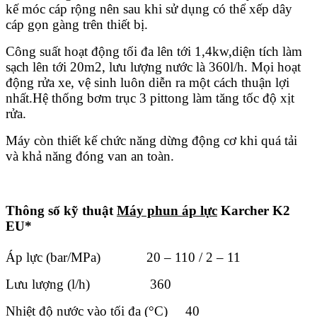
kế móc cáp rộng nên sau khi sử dụng có thể xếp dây
cáp gọn gàng trên thiết bị.
Công suất hoạt động tối đa lên tới 1,4kw,diện tích làm
sạch lên tới 20m2, lưu lượng nước là 360l/h. Mọi hoạt
động rửa xe, vệ sinh luôn diễn ra một cách thuận lợi
nhất.Hệ thống bơm trục 3 pittong làm tăng tốc độ xịt
rửa.
Máy còn thiết kế chức năng dừng động cơ khi quá tải
và khả năng đóng van an toàn.
Thông số kỹ thuật
Máy phun áp lực
Karcher K2
EU*
Áp lực (bar/MPa) 20 – 110 / 2 – 11
Lưu lượng (l/h) 360
Nhiệt độ nước vào tối đa (°C) 40