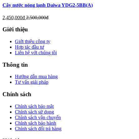
Cây nước nóng lạnh Daiwa YDG2-5BB(A)
2,450,000
đ
2,500,000
đ
Giới thiệu
Giới thiệu công ty
Hợp tác đầu tư
Liên hệ với chúng tôi
Thông tin
Hướng dẫn mua hàng
Tư vấn giải pháp
Chính sách
Chính sách bảo mật
Chính sách sử dụng
Chính sách vận chuyển
Chính sách bảo hành
Chính sách đổi trả hàng