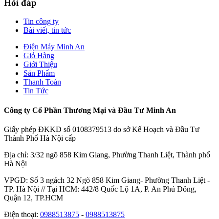
Hỏi đáp
Tin công ty
Bài viết, tin tức
Điện Máy Minh An
Giỏ Hàng
Giới Thiệu
Sản Phẩm
Thanh Toán
Tin Tức
Công ty Cổ Phần Thương Mại và Đầu Tư Minh An
Giấy phép ĐKKD số 0108379513 do sở Kế Hoạch và Đầu Tư
Thành Phố Hà Nội cấp
Địa chỉ: 3/32 ngõ 858 Kim Giang, Phường Thanh Liệt, Thành phố
Hà Nội
VPGD: Số 3 ngách 32 Ngõ 858 Kim Giang- Phường Thanh Liệt -
TP. Hà Nội // Tại HCM: 442/8 Quốc Lộ 1A, P. An Phú Đông,
Quận 12, TP.HCM
Điện thoại:
0988513875
-
0988513875