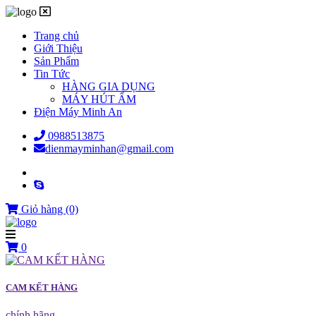
Trang chủ
Giới Thiệu
Sản Phẩm
Tin Tức
HÀNG GIA DỤNG
MÁY HÚT ẨM
Điện Máy Minh An
0988513875
dienmayminhan@gmail.com
Giỏ hàng
(0)
0
CAM KẾT HÀNG
chính hãng