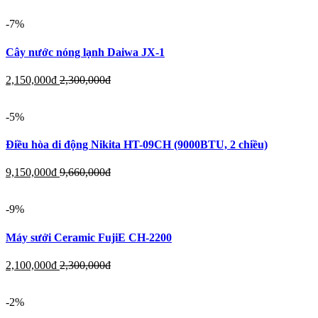
-7%
Cây nước nóng lạnh Daiwa JX-1
2,150,000
đ
2,300,000
đ
-5%
Điều hòa di động Nikita HT-09CH (9000BTU, 2 chiều)
9,150,000
đ
9,660,000
đ
-9%
Máy sưởi Ceramic FujiE CH-2200
2,100,000
đ
2,300,000
đ
-2%