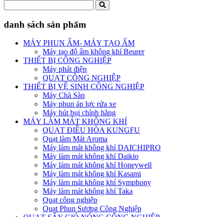
danh sách sản phẩm
MÁY PHUN ẨM- MÁY TẠO ẨM
Máy tạo độ ẩm không khí Beurer
THIẾT BỊ CÔNG NGHIỆP
Máy phát điện
QUẠT CÔNG NGHIỆP
THIẾT BỊ VỆ SINH CÔNG NGHIỆP
Máy Chà Sàn
Máy phun áp lực rửa xe
Máy hút bụi chính hãng
MÁY LÀM MÁT KHÔNG KHÍ
QUẠT ĐIỀU HÒA KUNGFU
Quạt làm Mát Aroma
Máy làm mát không khí DAICHIPRO
Máy làm mát không khí Daikio
Máy làm mát không khí Honeywell
Máy làm mát không khí Kasami
Máy làm mát không khí Symphony
Máy làm mát không khí Taka
Quạt công nghiệp
Quạt Phun Sương Công Nghiệp