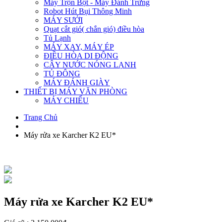
Máy Trộn Bột - Máy Đánh Trứng
Robot Hút Bụi Thông Minh
MÁY SƯỞI
Quạt cắt gió( chắn gió) điều hòa
Tủ Lạnh
MÁY XAY, MÁY ÉP
ĐIỀU HÒA DI ĐỘNG
CÂY NƯỚC NÓNG LẠNH
TỦ ĐÔNG
MÁY ĐÁNH GIÀY
THIẾT BỊ MÁY VĂN PHÒNG
MÁY CHIẾU
Trang Chủ
Máy rửa xe Karcher K2 EU*
Máy rửa xe Karcher K2 EU*