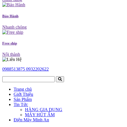
Bảo Hành
Nhanh chóng
Free ship
Nội thành
0988513875
0932202622
Trang chủ
Giới Thiệu
Sản Phẩm
Tin Tức
HÀNG GIA DỤNG
MÁY HÚT ẨM
Điện Máy Minh An