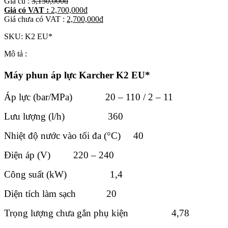
Giá cũ :
3,150,000
đ
Giá có VAT :
2,700,000
đ
Giá chưa có VAT :
2,700,000
đ
SKU:
K2 EU*
Mô tả :
Máy phun áp lực Karcher K2 EU*
Áp lực (bar/MPa) 20 – 110 / 2 – 11
Lưu lượng (l/h) 360
Nhiệt độ nước vào tối đa (°C) 40
Điện áp (V) 220 – 240
Công suất (kW) 1,4
Diện tích làm sạch 20
Trọng lượng chưa gắn phụ kiện 4,78