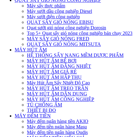
QUẠT SẤY GIÓ NÓNG CÔNG NGHIỆP
Máy sấy thực phẩm
Máy sưởi dầu công nghiệp Diesel
Máy sưởi điện công nghiệp
QUẠT SẤY GIÓ NÓNG EBISU
Quạt sưởi gió nóng công nghiệp Dorosin
Top 5+ Quạt sấy gió nóng công nghiệp bán chạy 2023
MÁY SẤY GIÓ NÓNG FRED
QUẠT SẤY GIÓ NÓNG MITSUTA
MÁY HÚT ẨM
HỆ THỐNG SẤY NANG MỀM DƯỢC PHẨM
MÁY HÚT ẨM BỂ BƠI
MÁY HÚT ẨM ĐẲNG NHIỆT
MÁY HÚT ẨM GIÁ RẺ
MÁY HÚT ẨM HẤP THỤ
Máy Hút Ẩm Sấy Nhiệt Độ Cao
MÁY HÚT ẨM TREO TRẦN
MÁY HÚT ẨM DÂN DỤNG
MÁY HÚT ẨM CÔNG NGHIỆP
TỦ CHỐNG ẨM
THIẾT BỊ ĐO
MÁY ĐẾM TIỀN
Máy đếm ngân hàng tiền AKIO
Máy đếm tiền ngân hàng Masu
Máy đếm tiền ngân hàng Oudis