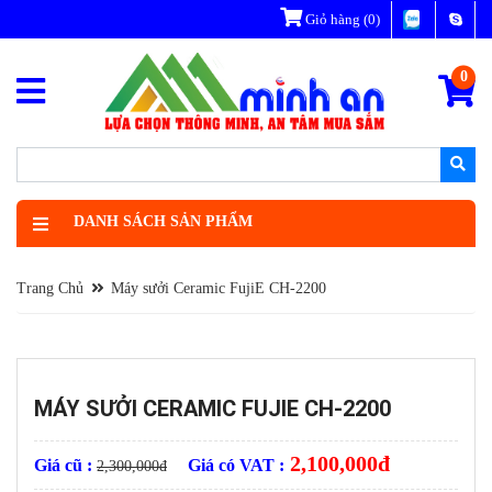
Giỏ hàng
(0)
0
DANH SÁCH SẢN PHẨM
Trang Chủ
Máy sưởi Ceramic FujiE CH-2200
MÁY SƯỞI CERAMIC FUJIE CH-2200
2,100,000
đ
Giá cũ :
Giá có VAT :
2,300,000
đ