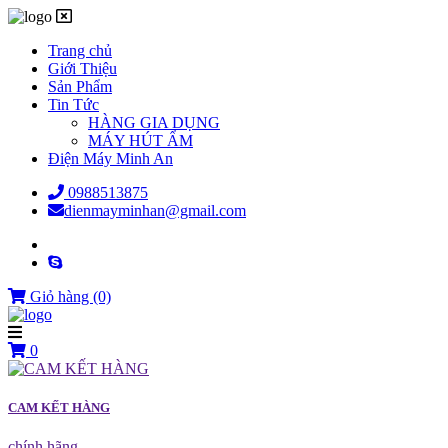
Trang chủ
Giới Thiệu
Sản Phẩm
Tin Tức
HÀNG GIA DỤNG
MÁY HÚT ẨM
Điện Máy Minh An
0988513875
dienmayminhan@gmail.com
Giỏ hàng
(0)
0
CAM KẾT HÀNG
chính hãng