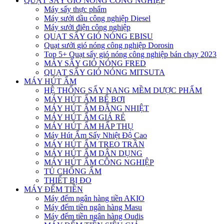
QUẠT SẤY GIÓ NÓNG CÔNG NGHIỆP
Máy sấy thực phẩm
Máy sưởi dầu công nghiệp Diesel
Máy sưởi điện công nghiệp
QUẠT SẤY GIÓ NÓNG EBISU
Quạt sưởi gió nóng công nghiệp Dorosin
Top 5+ Quạt sấy gió nóng công nghiệp bán chạy 2023
MÁY SẤY GIÓ NÓNG FRED
QUẠT SẤY GIÓ NÓNG MITSUTA
MÁY HÚT ẨM
HỆ THỐNG SẤY NANG MỀM DƯỢC PHẨM
MÁY HÚT ẨM BỂ BƠI
MÁY HÚT ẨM ĐẲNG NHIỆT
MÁY HÚT ẨM GIÁ RẺ
MÁY HÚT ẨM HẤP THỤ
Máy Hút Ẩm Sấy Nhiệt Độ Cao
MÁY HÚT ẨM TREO TRẦN
MÁY HÚT ẨM DÂN DỤNG
MÁY HÚT ẨM CÔNG NGHIỆP
TỦ CHỐNG ẨM
THIẾT BỊ ĐO
MÁY ĐẾM TIỀN
Máy đếm ngân hàng tiền AKIO
Máy đếm tiền ngân hàng Masu
Máy đếm tiền ngân hàng Oudis