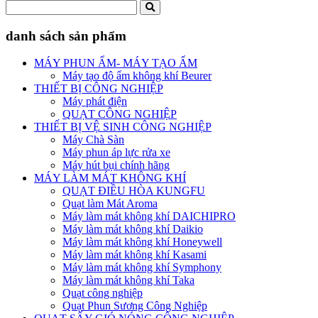
danh sách sản phẩm
MÁY PHUN ẨM- MÁY TẠO ẨM
Máy tạo độ ẩm không khí Beurer
THIẾT BỊ CÔNG NGHIỆP
Máy phát điện
QUẠT CÔNG NGHIỆP
THIẾT BỊ VỆ SINH CÔNG NGHIỆP
Máy Chà Sàn
Máy phun áp lực rửa xe
Máy hút bụi chính hãng
MÁY LÀM MÁT KHÔNG KHÍ
QUẠT ĐIỀU HÒA KUNGFU
Quạt làm Mát Aroma
Máy làm mát không khí DAICHIPRO
Máy làm mát không khí Daikio
Máy làm mát không khí Honeywell
Máy làm mát không khí Kasami
Máy làm mát không khí Symphony
Máy làm mát không khí Taka
Quạt công nghiệp
Quạt Phun Sương Công Nghiệp