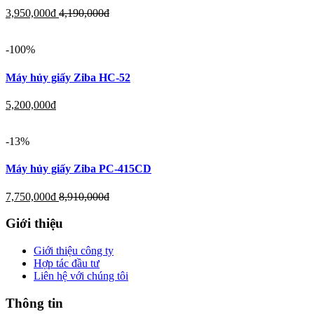
3,950,000
đ
4,190,000
đ
-100%
Máy hủy giấy Ziba HC-52
5,200,000
đ
-13%
Máy hủy giấy Ziba PC-415CD
7,750,000
đ
8,910,000
đ
Giới thiệu
Giới thiệu công ty
Hợp tác đầu tư
Liên hệ với chúng tôi
Thông tin