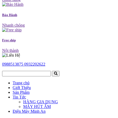
Bảo Hành
Nhanh chóng
Free ship
Nội thành
0988513875
0932202622
Trang chủ
Giới Thiệu
Sản Phẩm
Tin Tức
HÀNG GIA DỤNG
MÁY HÚT ẨM
Điện Máy Minh An