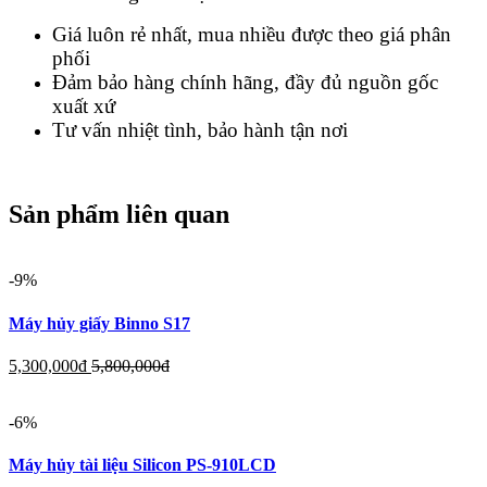
Giá luôn rẻ nhất, mua nhiều được theo giá phân
phối
Đảm bảo hàng chính hãng, đầy đủ nguồn gốc
xuất xứ
Tư vấn nhiệt tình, bảo hành tận nơi
Sản phẩm liên quan
-9%
Máy hủy giấy Binno S17
5,300,000
đ
5,800,000
đ
-6%
Máy hủy tài liệu Silicon PS-910LCD