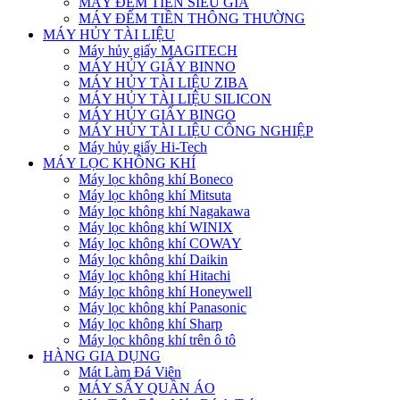
MÁY ĐẾM TIỀN SIÊU GIẢ
MÁY ĐẾM TIỀN THÔNG THƯỜNG
MÁY HỦY TÀI LIỆU
Máy hủy giấy MAGITECH
MÁY HỦY GIẤY BINNO
MÁY HỦY TÀI LIỆU ZIBA
MÁY HỦY TÀI LIỆU SILICON
MÁY HỦY GIẤY BINGO
MÁY HỦY TÀI LIỆU CÔNG NGHIỆP
Máy hủy giấy Hi-Tech
MÁY LỌC KHÔNG KHÍ
Máy lọc không khí Boneco
Máy lọc không khí Mitsuta
Máy lọc không khí Nagakawa
Máy lọc không khí WINIX
Máy lọc không khí COWAY
Máy lọc không khí Daikin
Máy lọc không khí Hitachi
Máy lọc không khí Honeywell
Máy lọc không khí Panasonic
Máy lọc không khí Sharp
Máy lọc không khí trên ô tô
HÀNG GIA DỤNG
Mát Làm Đá Viên
MÁY SẤY QUẦN ÁO