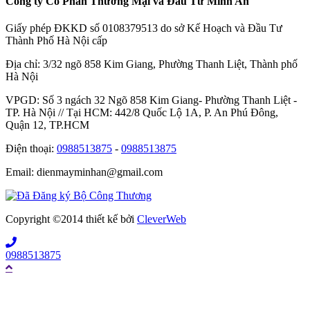
Công ty Cổ Phần Thương Mại và Đầu Tư Minh An
Giấy phép ĐKKD số 0108379513 do sở Kế Hoạch và Đầu Tư
Thành Phố Hà Nội cấp
Địa chỉ: 3/32 ngõ 858 Kim Giang, Phường Thanh Liệt, Thành phố
Hà Nội
VPGD: Số 3 ngách 32 Ngõ 858 Kim Giang- Phường Thanh Liệt -
TP. Hà Nội // Tại HCM: 442/8 Quốc Lộ 1A, P. An Phú Đông,
Quận 12, TP.HCM
Điện thoại:
0988513875
-
0988513875
Email: dienmayminhan@gmail.com
Copyright ©2014 thiết kế bởi
CleverWeb
0988513875