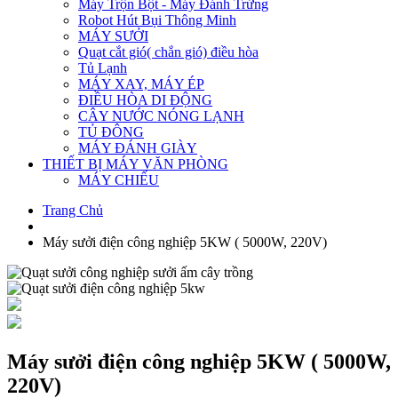
Máy Trộn Bột - Máy Đánh Trứng
Robot Hút Bụi Thông Minh
MÁY SƯỞI
Quạt cắt gió( chắn gió) điều hòa
Tủ Lạnh
MÁY XAY, MÁY ÉP
ĐIỀU HÒA DI ĐỘNG
CÂY NƯỚC NÓNG LẠNH
TỦ ĐÔNG
MÁY ĐÁNH GIÀY
THIẾT BỊ MÁY VĂN PHÒNG
MÁY CHIẾU
Trang Chủ
Máy sưởi điện công nghiệp 5KW ( 5000W, 220V)
Máy sưởi điện công nghiệp 5KW ( 5000W,
220V)