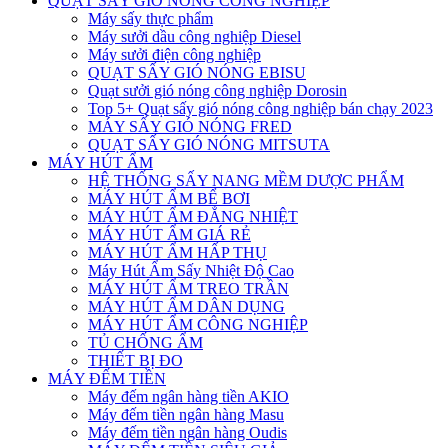
QUẠT SẤY GIÓ NÓNG CÔNG NGHIỆP
Máy sấy thực phẩm
Máy sưởi dầu công nghiệp Diesel
Máy sưởi điện công nghiệp
QUẠT SẤY GIÓ NÓNG EBISU
Quạt sưởi gió nóng công nghiệp Dorosin
Top 5+ Quạt sấy gió nóng công nghiệp bán chạy 2023
MÁY SẤY GIÓ NÓNG FRED
QUẠT SẤY GIÓ NÓNG MITSUTA
MÁY HÚT ẨM
HỆ THỐNG SẤY NANG MỀM DƯỢC PHẨM
MÁY HÚT ẨM BỂ BƠI
MÁY HÚT ẨM ĐẲNG NHIỆT
MÁY HÚT ẨM GIÁ RẺ
MÁY HÚT ẨM HẤP THỤ
Máy Hút Ẩm Sấy Nhiệt Độ Cao
MÁY HÚT ẨM TREO TRẦN
MÁY HÚT ẨM DÂN DỤNG
MÁY HÚT ẨM CÔNG NGHIỆP
TỦ CHỐNG ẨM
THIẾT BỊ ĐO
MÁY ĐẾM TIỀN
Máy đếm ngân hàng tiền AKIO
Máy đếm tiền ngân hàng Masu
Máy đếm tiền ngân hàng Oudis