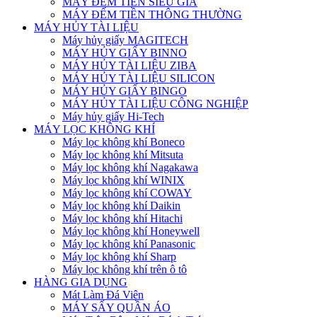
MÁY ĐẾM TIỀN SIÊU GIẢ
MÁY ĐẾM TIỀN THÔNG THƯỜNG
MÁY HỦY TÀI LIỆU
Máy hủy giấy MAGITECH
MÁY HỦY GIẤY BINNO
MÁY HỦY TÀI LIỆU ZIBA
MÁY HỦY TÀI LIỆU SILICON
MÁY HỦY GIẤY BINGO
MÁY HỦY TÀI LIỆU CÔNG NGHIỆP
Máy hủy giấy Hi-Tech
MÁY LỌC KHÔNG KHÍ
Máy lọc không khí Boneco
Máy lọc không khí Mitsuta
Máy lọc không khí Nagakawa
Máy lọc không khí WINIX
Máy lọc không khí COWAY
Máy lọc không khí Daikin
Máy lọc không khí Hitachi
Máy lọc không khí Honeywell
Máy lọc không khí Panasonic
Máy lọc không khí Sharp
Máy lọc không khí trên ô tô
HÀNG GIA DỤNG
Mát Làm Đá Viên
MÁY SẤY QUẦN ÁO