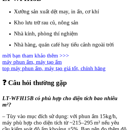
Xưởng sản xuất dệt may, in ấn, cơ khí
Kho lưu trữ rau củ, nông sản
Nhà kính, phòng thí nghiệm
Nhà hàng, quán café hay tiểu cảnh ngoài trời
mời bạn tham khảo thêm >>>
máy phun ẩm, máy tạo ẩm
top máy phun ẩm, máy tạo giá tốt, chính hãng
❓ Câu hỏi thường gặp
LT‑WFH15B có phù hợp cho diện tích bao nhiêu
m²?
– Tùy vào mục đích sử dụng: với phun ẩm 15kg/h,
máy phù hợp cho diện tích từ ~215–295 m² nếu yêu
cầu kiểm soát độ ẩm khoảng ±5%. Bạn nên đo thêm độ