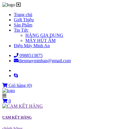
Trang chủ
Giới Thiệu
Sản Phẩm
Tin Tức
HÀNG GIA DỤNG
MÁY HÚT ẨM
Điện Máy Minh An
0988513875
dienmayminhan@gmail.com
Giỏ hàng
(0)
0
CAM KẾT HÀNG
chính hãng