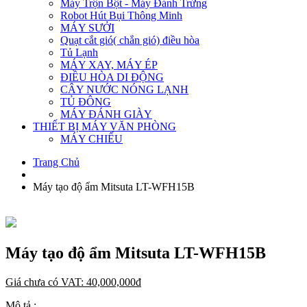
Máy Trộn Bột - Máy Đánh Trứng
Robot Hút Bụi Thông Minh
MÁY SƯỞI
Quạt cắt gió( chắn gió) điều hòa
Tủ Lạnh
MÁY XAY, MÁY ÉP
ĐIỀU HÒA DI ĐỘNG
CÂY NƯỚC NÓNG LẠNH
TỦ ĐÔNG
MÁY ĐÁNH GIÀY
THIẾT BỊ MÁY VĂN PHÒNG
MÁY CHIẾU
Trang Chủ
Máy tạo độ ẩm Mitsuta LT-WFH15B
Máy tạo độ ẩm Mitsuta LT-WFH15B
Giá chưa có VAT:
40,000,000
đ
Mô tả :