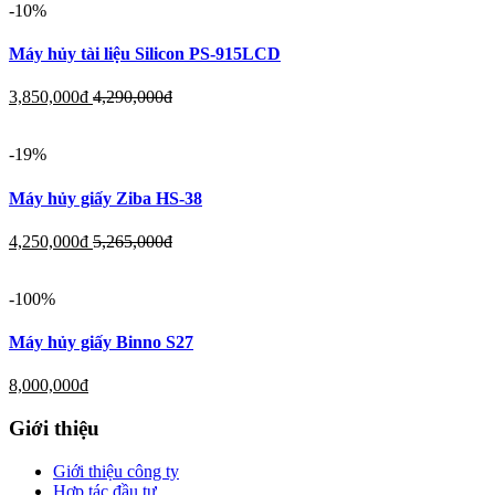
-10%
Máy hủy tài liệu Silicon PS-915LCD
3,850,000
đ
4,290,000
đ
-19%
Máy hủy giấy Ziba HS-38
4,250,000
đ
5,265,000
đ
-100%
Máy hủy giấy Binno S27
8,000,000
đ
Giới thiệu
Giới thiệu công ty
Hợp tác đầu tư