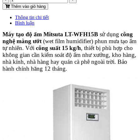
Thêm vào giỏ hàng
Thông tin chi tiết
Bình luận
Máy tạo độ ẩm Mitsuta LT-WFH15B
sử dụng
công
nghệ màng ướt
(wet film humidifier) phun mưa tạo ẩm
tự nhiên. Với
công suất 15 kg/h
, thiết bị phù hợp cho
không gian cần kiểm soát độ ẩm như xưởng, kho hàng,
nhà kính, nhà hàng hay quán cà phê ngoài trời. Bảo
hành chính hãng 12 tháng.