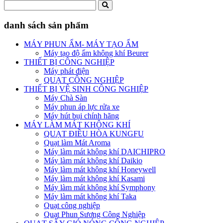
danh sách sản phẩm
MÁY PHUN ẨM- MÁY TẠO ẨM
Máy tạo độ ẩm không khí Beurer
THIẾT BỊ CÔNG NGHIỆP
Máy phát điện
QUẠT CÔNG NGHIỆP
THIẾT BỊ VỆ SINH CÔNG NGHIỆP
Máy Chà Sàn
Máy phun áp lực rửa xe
Máy hút bụi chính hãng
MÁY LÀM MÁT KHÔNG KHÍ
QUẠT ĐIỀU HÒA KUNGFU
Quạt làm Mát Aroma
Máy làm mát không khí DAICHIPRO
Máy làm mát không khí Daikio
Máy làm mát không khí Honeywell
Máy làm mát không khí Kasami
Máy làm mát không khí Symphony
Máy làm mát không khí Taka
Quạt công nghiệp
Quạt Phun Sương Công Nghiệp