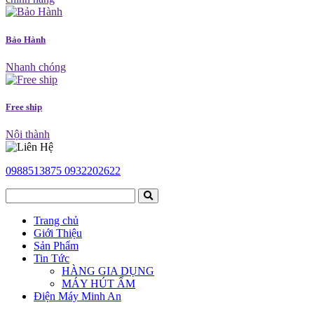
Bảo Hành
Nhanh chóng
Free ship
Nội thành
0988513875
0932202622
Trang chủ
Giới Thiệu
Sản Phẩm
Tin Tức
HÀNG GIA DỤNG
MÁY HÚT ẨM
Điện Máy Minh An