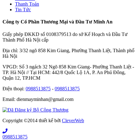
Thanh Toán
Tin Tức
Công ty Cổ Phần Thương Mại và Đầu Tư Minh An
Giấy phép ĐKKD số 0108379513 do sở Kế Hoạch và Đầu Tư
Thành Phố Hà Nội cấp
Địa chỉ: 3/32 ngõ 858 Kim Giang, Phường Thanh Liệt, Thành phố
Hà Nội
VPGD: Số 3 ngách 32 Ngõ 858 Kim Giang- Phường Thanh Liệt -
TP. Hà Nội // Tại HCM: 442/8 Quốc Lộ 1A, P. An Phú Đông,
Quận 12, TP.HCM
Điện thoại:
0988513875
-
0988513875
Email: dienmayminhan@gmail.com
Copyright ©2014 thiết kế bởi
CleverWeb
0988513875