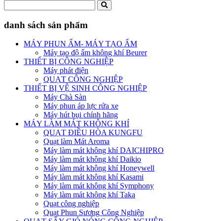
danh sách sản phẩm
MÁY PHUN ẨM- MÁY TẠO ẨM
Máy tạo độ ẩm không khí Beurer
THIẾT BỊ CÔNG NGHIỆP
Máy phát điện
QUẠT CÔNG NGHIỆP
THIẾT BỊ VỆ SINH CÔNG NGHIỆP
Máy Chà Sàn
Máy phun áp lực rửa xe
Máy hút bụi chính hãng
MÁY LÀM MÁT KHÔNG KHÍ
QUẠT ĐIỀU HÒA KUNGFU
Quạt làm Mát Aroma
Máy làm mát không khí DAICHIPRO
Máy làm mát không khí Daikio
Máy làm mát không khí Honeywell
Máy làm mát không khí Kasami
Máy làm mát không khí Symphony
Máy làm mát không khí Taka
Quạt công nghiệp
Quạt Phun Sương Công Nghiệp