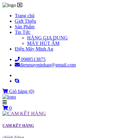
Trang chủ
Giới Thiệu
Sản Phẩm
Tin Tức
HÀNG GIA DỤNG
MÁY HÚT ẨM
Điện Máy Minh An
0988513875
dienmayminhan@gmail.com
Giỏ hàng
(0)
0
CAM KẾT HÀNG
chính hãng