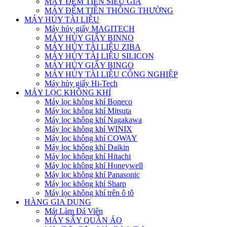
MÁY ĐẾM TIỀN SIÊU GIẢ
MÁY ĐẾM TIỀN THÔNG THƯỜNG
MÁY HỦY TÀI LIỆU
Máy hủy giấy MAGITECH
MÁY HỦY GIẤY BINNO
MÁY HỦY TÀI LIỆU ZIBA
MÁY HỦY TÀI LIỆU SILICON
MÁY HỦY GIẤY BINGO
MÁY HỦY TÀI LIỆU CÔNG NGHIỆP
Máy hủy giấy Hi-Tech
MÁY LỌC KHÔNG KHÍ
Máy lọc không khí Boneco
Máy lọc không khí Mitsuta
Máy lọc không khí Nagakawa
Máy lọc không khí WINIX
Máy lọc không khí COWAY
Máy lọc không khí Daikin
Máy lọc không khí Hitachi
Máy lọc không khí Honeywell
Máy lọc không khí Panasonic
Máy lọc không khí Sharp
Máy lọc không khí trên ô tô
HÀNG GIA DỤNG
Mát Làm Đá Viên
MÁY SẤY QUẦN ÁO