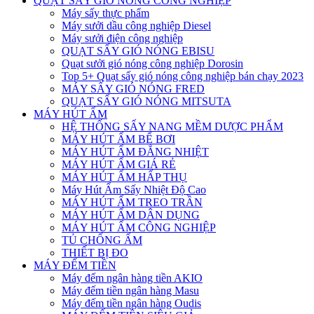
QUẠT SẤY GIÓ NÓNG CÔNG NGHIỆP
Máy sấy thực phẩm
Máy sưởi dầu công nghiệp Diesel
Máy sưởi điện công nghiệp
QUẠT SẤY GIÓ NÓNG EBISU
Quạt sưởi gió nóng công nghiệp Dorosin
Top 5+ Quạt sấy gió nóng công nghiệp bán chạy 2023
MÁY SẤY GIÓ NÓNG FRED
QUẠT SẤY GIÓ NÓNG MITSUTA
MÁY HÚT ẨM
HỆ THỐNG SẤY NANG MỀM DƯỢC PHẨM
MÁY HÚT ẨM BỂ BƠI
MÁY HÚT ẨM ĐẲNG NHIỆT
MÁY HÚT ẨM GIÁ RẺ
MÁY HÚT ẨM HẤP THỤ
Máy Hút Ẩm Sấy Nhiệt Độ Cao
MÁY HÚT ẨM TREO TRẦN
MÁY HÚT ẨM DÂN DỤNG
MÁY HÚT ẨM CÔNG NGHIỆP
TỦ CHỐNG ẨM
THIẾT BỊ ĐO
MÁY ĐẾM TIỀN
Máy đếm ngân hàng tiền AKIO
Máy đếm tiền ngân hàng Masu
Máy đếm tiền ngân hàng Oudis