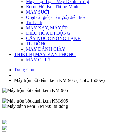
Máy Trộn Bột - Máy Đánh Trứng
Robot Hút Bụi Thông Minh
MÁY SƯỞI
Quạt cắt gió( chắn gió) điều hòa
Tủ Lạnh
MÁY XAY, MÁY ÉP
ĐIỀU HÒA DI ĐỘNG
CÂY NƯỚC NÓNG LẠNH
TỦ ĐÔNG
MÁY ĐÁNH GIÀY
THIẾT BỊ MÁY VĂN PHÒNG
MÁY CHIẾU
Trang Chủ
Máy trộn bột đánh kem KM-905 ( 7,5L, 1500w)