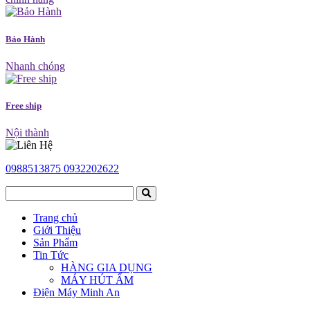
Bảo Hành
Nhanh chóng
Free ship
Nội thành
0988513875
0932202622
Trang chủ
Giới Thiệu
Sản Phẩm
Tin Tức
HÀNG GIA DỤNG
MÁY HÚT ẨM
Điện Máy Minh An