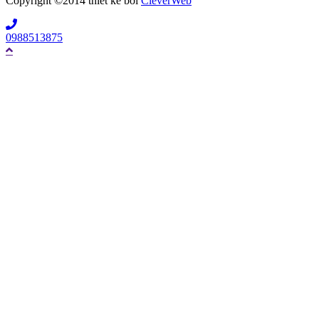
Copyright ©2014 thiết kế bởi
CleverWeb
0988513875