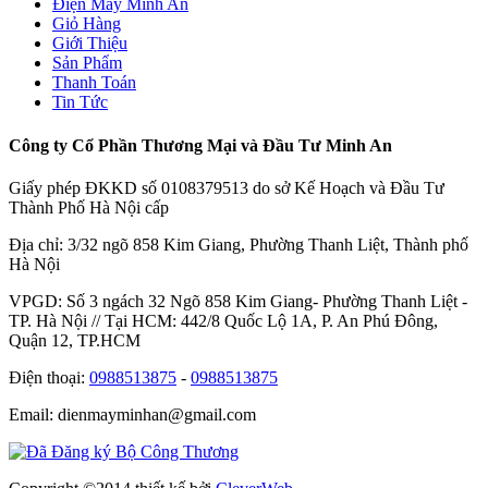
Điện Máy Minh An
Giỏ Hàng
Giới Thiệu
Sản Phẩm
Thanh Toán
Tin Tức
Công ty Cổ Phần Thương Mại và Đầu Tư Minh An
Giấy phép ĐKKD số 0108379513 do sở Kế Hoạch và Đầu Tư
Thành Phố Hà Nội cấp
Địa chỉ: 3/32 ngõ 858 Kim Giang, Phường Thanh Liệt, Thành phố
Hà Nội
VPGD: Số 3 ngách 32 Ngõ 858 Kim Giang- Phường Thanh Liệt -
TP. Hà Nội // Tại HCM: 442/8 Quốc Lộ 1A, P. An Phú Đông,
Quận 12, TP.HCM
Điện thoại:
0988513875
-
0988513875
Email: dienmayminhan@gmail.com