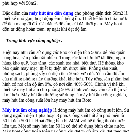
phù hợp với 50m2.
Đặc điểm của
máy hút ẩm dân dụng
cho phòng diện tích 50m2 là
thiết kế nhỏ gọn, hoạt động êm ít tiếng ồn. Thiết kế bình chứa nước
để tiện mang đi đổ. Cài đặt % độ ẩm, cài đặt thời gian. Máy hoạt
độn tự động hoàn toàn, tự ngắt khi đạt độ ẩm.
– Trong lĩnh vực công nghiệp .
Hiện nay nhu cầu sử dụng các kho có diện tích 50m2 để bảo quản
hàng hóa, sản phẩm rất nhiều. Trong các kho lưu trữ tài liệu, ngân
hàng kho quỹ, bảo tàng, các sảnh tòa nhà, biệt thự. Hệ thống kho
bảo quản may mặc, thiết bị điện tử, dược liệu. Phòng sản xuất,
phòng sạch, phòng sấy có diện tích 50m2 vừa đủ. Yêu cầu độ ẩm
của những phòng này thường khắt khe hơn. Tùy từng sản phẩm loại
hình có nơi cần độ ẩm 0%, có nơi cần 40%-50%. Chính vì thế khi
thiết kế máy hút ẩm cho phòng 50% ở lĩnh vực này cần cẩn thận và
tỉ mỉ hơn. Máy hút ẩm thường sử dụng là máy hút ẩm công nghiệp,
máy hút ẩm công suất lớn hay máy hút ẩm Roto.
Máy hút ẩm công nghiệp
là dòng máy hút ẩm có công suất lớn. Sử
dụng nguồn điện 1 pha hoặc 3 pha. Công suất hút ẩm phổ biến từ
50 lít đến 500 lít. Hoạt động bền bỉ 24/24 với hệ thống thoát nước
liên tục. Một số máy hút ẩm 50 lít có thể sử dụng bình chứa nước.
Máy hoạt động hoàn toàn tự động, cài đặt % độ ẩm, cài đặt theo giờ.