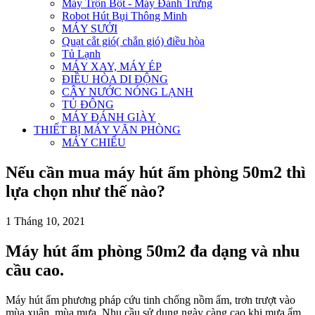
Máy Trộn Bột - Máy Đánh Trứng
Robot Hút Bụi Thông Minh
MÁY SƯỞI
Quạt cắt gió( chắn gió) điều hòa
Tủ Lạnh
MÁY XAY, MÁY ÉP
ĐIỀU HÒA DI ĐỘNG
CÂY NƯỚC NÓNG LẠNH
TỦ ĐÔNG
MÁY ĐÁNH GIÀY
THIẾT BỊ MÁY VĂN PHÒNG
MÁY CHIẾU
Nếu cần mua máy hút ẩm phòng 50m2 thì
lựa chọn như thế nào?
1 Tháng 10, 2021
Máy hút ẩm phòng 50m2 đa dạng và nhu
cầu cao.
Máy hút ẩm phương pháp cứu tinh chống nồm ẩm, trơn trượt vào
mùa xuân, mùa mưa. Nhu cầu sử dụng ngày càng cao khi mưa ẩm