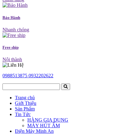
Bảo Hành
Nhanh chóng
Free ship
Nội thành
0988513875
0932202622
Trang chủ
Giới Thiệu
Sản Phẩm
Tin Tức
HÀNG GIA DỤNG
MÁY HÚT ẨM
Điện Máy Minh An