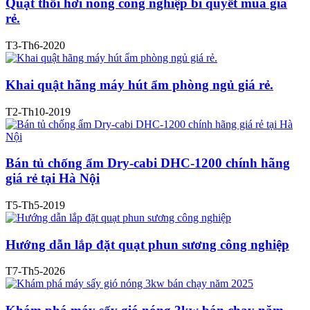
Quạt thổi hơi nóng công nghiệp bí quyết mua giá
rẻ.
T3-Th6-2020
Khai quật hãng máy hút ẩm phòng ngủ giá rẻ.
T2-Th10-2019
Bán tủ chống ẩm Dry-cabi DHC-1200 chính hãng
giá rẻ tại Hà Nội
T5-Th5-2019
Hướng dẫn lắp đặt quạt phun sương công nghiệp
T7-Th5-2026