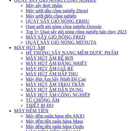
QUẠT SẤY GIÓ NÓNG CÔNG NGHIỆP
Máy sấy thực phẩm
Máy sưởi dầu công nghiệp Diesel
Máy sưởi điện công nghiệp
QUẠT SẤY GIÓ NÓNG EBISU
Quạt sưởi gió nóng công nghiệp Dorosin
Top 5+ Quạt sấy gió nóng công nghiệp bán chạy 2023
MÁY SẤY GIÓ NÓNG FRED
QUẠT SẤY GIÓ NÓNG MITSUTA
MÁY HÚT ẨM
HỆ THỐNG SẤY NANG MỀM DƯỢC PHẨM
MÁY HÚT ẨM BỂ BƠI
MÁY HÚT ẨM ĐẲNG NHIỆT
MÁY HÚT ẨM GIÁ RẺ
MÁY HÚT ẨM HẤP THỤ
Máy Hút Ẩm Sấy Nhiệt Độ Cao
MÁY HÚT ẨM TREO TRẦN
MÁY HÚT ẨM DÂN DỤNG
MÁY HÚT ẨM CÔNG NGHIỆP
TỦ CHỐNG ẨM
THIẾT BỊ ĐO
MÁY ĐẾM TIỀN
Máy đếm ngân hàng tiền AKIO
Máy đếm tiền ngân hàng Masu
Máy đếm tiền ngân hàng Oudis