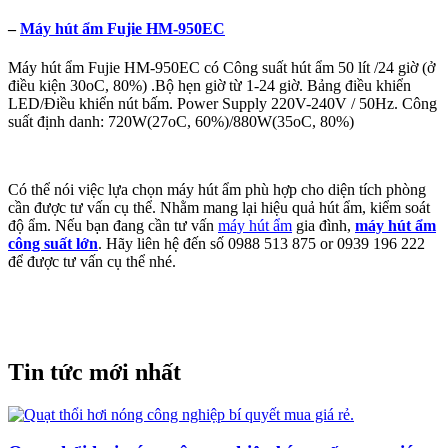
–
Máy hút ẩm Fujie HM-950EC
Máy hút ẩm Fujie HM-950EC có Công suất hút ẩm 50 lít /24 giờ (ở
điều kiện 30oC, 80%) .Bộ hẹn giờ từ 1-24 giờ. Bảng điều khiển
LED/Điều khiển nút bấm. Power Supply 220V-240V / 50Hz. Công
suất định danh: 720W(27oC, 60%)/880W(35oC, 80%)
Có thể nói việc lựa chọn máy hút ẩm phù hợp cho diện tích phòng
cần được tư vấn cụ thể. Nhằm mang lại hiệu quả hút ẩm, kiểm soát
độ ẩm. Nếu bạn đang cần tư vấn
máy hút ẩm
gia đình,
máy hút ẩm
công suất lớn
. Hãy liên hệ đến số 0988 513 875 or 0939 196 222
để được tư vấn cụ thể nhé.
Tin tức mới nhất