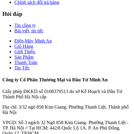
Chính sách đổi trả hàng
Hỏi đáp
Tin công ty
Bài viết, tin tức
Điện Máy Minh An
Giỏ Hàng
Giới Thiệu
Sản Phẩm
Thanh Toán
Tin Tức
Công ty Cổ Phần Thương Mại và Đầu Tư Minh An
Giấy phép ĐKKD số 0108379513 do sở Kế Hoạch và Đầu Tư
Thành Phố Hà Nội cấp
Địa chỉ: 3/32 ngõ 858 Kim Giang, Phường Thanh Liệt, Thành phố
Hà Nội
VPGD: Số 3 ngách 32 Ngõ 858 Kim Giang- Phường Thanh Liệt -
TP. Hà Nội // Tại HCM: 442/8 Quốc Lộ 1A, P. An Phú Đông,
Quận 12, TP.HCM