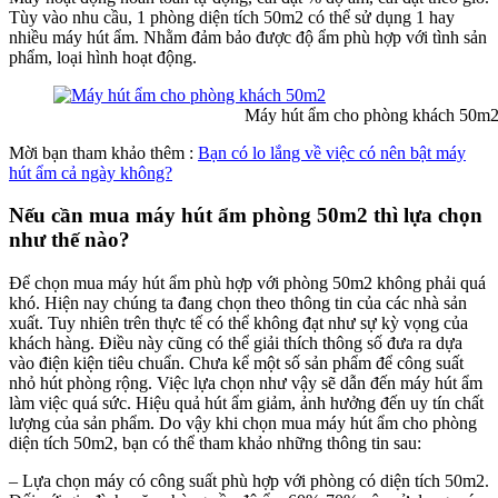
Tùy vào nhu cầu, 1 phòng diện tích 50m2 có thể sử dụng 1 hay
nhiều máy hút ẩm. Nhằm đảm bảo được độ ẩm phù hợp với tình sản
phẩm, loại hình hoạt động.
Máy hút ẩm cho phòng khách 50m
Mời bạn tham khảo thêm :
Bạn có lo lắng về việc có nên bật máy
hút ẩm cả ngày không?
Nếu cần mua máy hút ẩm phòng 50m2 thì lựa chọn
như thế nào?
Để chọn mua máy hút ẩm phù hợp với phòng 50m2 không phải quá
khó. Hiện nay chúng ta đang chọn theo thông tin của các nhà sản
xuất. Tuy nhiên trên thực tế có thể không đạt như sự kỳ vọng của
khách hàng. Điều này cũng có thể giải thích thông số đưa ra dựa
vào điện kiện tiêu chuẩn. Chưa kể một số sản phẩm để công suất
nhỏ hút phòng rộng. Việc lựa chọn như vậy sẽ dẫn đến máy hút ẩm
làm việc quá sức. Hiệu quả hút ẩm giảm, ảnh hưởng đến uy tín chất
lượng của sản phẩm. Do vậy khi chọn mua máy hút ẩm cho phòng
diện tích 50m2, bạn có thể tham khảo những thông tin sau:
– Lựa chọn máy có công suất phù hợp với phòng có diện tích 50m2.