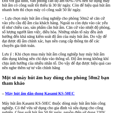
Đối với gia đình, văn phòng cần độ ẩm 60%-70% nên sử dụng máy
hút ẩm có công suất tối thiểu là 30 lít/ ngày. Còn để hiệu quả hút ẩm
nhanh hơn thì chọn máy có công suất 50 lít/ ngày.
– Lựa chọn máy hút ẩm công nghiệp cho phòng 50m2 sẽ căn cứ
vào yêu cầu độ ẩm của khách hàng. Ngoài ra còn dựa vào các yếu
tố như chiều cao, sản phẩm cần hút ẩm. Căn cứ vào nhiệt độ phòng,
số lượng người làm việc, điều hòa. Những nhân tố này đều ảnh
hưởng đến khả năng kiểm soát độ ẩm của máy hút ẩm. Do vậy để
đạt được độ ẩm chính xác, bạn nên cung cấp thông tin để các
chuyên gia tính toán.
Lưu ý : Khi chọn mua máy hút ẩm công nghiệp hay máy hút ẩm
dân dụng không nên chỉ dựa vào thông số. Độ ẩm trong không khí
chịu ảnh hưởng của nhiều nhân tố. Do vậy để đạt được hiệu quả cao
nên nghe thêm sự tư vấn chính hãng
Một số máy hút ẩm hay dùng cho phòng 50m2 bạn
tham khảo
–
Máy hút ẩm dân dụng Kasami KS-50EC
Máy hút ẩm Kasami KS-50EC thuộc dòng máy hút ẩm bán công
nghiệp. Có thể vừa sử dụng cho gia đình và sửa dụng cho công
nghiệp. Công suất hút ẩm 50 lít/ ngày, nguồn điện sử dụng 220V,