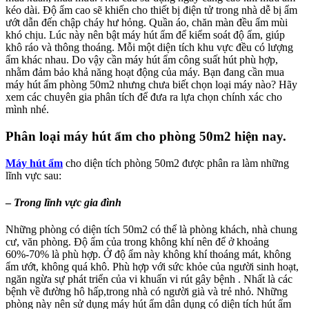
kéo dài. Độ ẩm cao sẽ khiến cho thiết bị điện tử trong nhà dễ bị ẩm
ướt dẫn đến chập cháy hư hỏng. Quần áo, chăn màn đều ẩm mùi
khó chịu. Lúc này nên bật máy hút ẩm để kiểm soát độ ẩm, giúp
khô ráo và thông thoáng. Mỗi một diện tích khu vực đều có lượng
ẩm khác nhau. Do vậy cần máy hút ẩm công suất hút phù hợp,
nhằm đảm bảo khả năng hoạt động của máy. Bạn đang cần mua
máy hút ẩm phòng 50m2 nhưng chưa biết chọn loại máy nào? Hãy
xem các chuyên gia phân tích để đưa ra lựa chọn chính xác cho
mình nhé.
Phân loại máy hút ẩm cho phòng 50m2 hiện nay.
Máy hút ẩm
cho diện tích phòng 50m2 được phân ra làm những
lĩnh vực sau:
–
Trong lĩnh vực gia đình
Những phòng có diện tích 50m2 có thể là phòng khách, nhà chung
cư, văn phòng. Độ ẩm của trong không khí nên để ở khoảng
60%-70% là phù hợp. Ở độ ẩm này không khí thoáng mát, không
ẩm ướt, không quá khô. Phù hợp với sức khỏe của người sinh hoạt,
ngăn ngừa sự phát triển của vi khuẩn vi rút gây bệnh . Nhất là các
bệnh về đường hô hấp,trong nhà có người già và trẻ nhỏ. Những
phòng này nên sử dụng máy hút ẩm dân dụng có diện tích hút ẩm