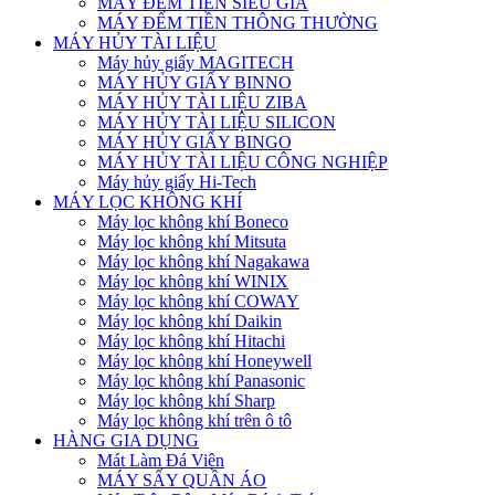
MÁY ĐẾM TIỀN SIÊU GIẢ
MÁY ĐẾM TIỀN THÔNG THƯỜNG
MÁY HỦY TÀI LIỆU
Máy hủy giấy MAGITECH
MÁY HỦY GIẤY BINNO
MÁY HỦY TÀI LIỆU ZIBA
MÁY HỦY TÀI LIỆU SILICON
MÁY HỦY GIẤY BINGO
MÁY HỦY TÀI LIỆU CÔNG NGHIỆP
Máy hủy giấy Hi-Tech
MÁY LỌC KHÔNG KHÍ
Máy lọc không khí Boneco
Máy lọc không khí Mitsuta
Máy lọc không khí Nagakawa
Máy lọc không khí WINIX
Máy lọc không khí COWAY
Máy lọc không khí Daikin
Máy lọc không khí Hitachi
Máy lọc không khí Honeywell
Máy lọc không khí Panasonic
Máy lọc không khí Sharp
Máy lọc không khí trên ô tô
HÀNG GIA DỤNG
Mát Làm Đá Viên
MÁY SẤY QUẦN ÁO