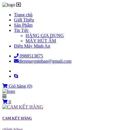
Trang chủ
Giới Thiệu
Sản Phẩm
Tin Tức
HÀNG GIA DỤNG
MÁY HÚT ẨM
Điện Máy Minh An
0988513875
dienmayminhan@gmail.com
Giỏ hàng
(0)
0
CAM KẾT HÀNG
chính hãng