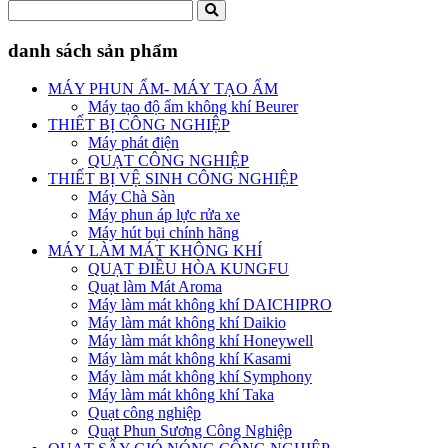
danh sách sản phẩm
MÁY PHUN ẨM- MÁY TẠO ẨM
Máy tạo độ ẩm không khí Beurer
THIẾT BỊ CÔNG NGHIỆP
Máy phát điện
QUẠT CÔNG NGHIỆP
THIẾT BỊ VỆ SINH CÔNG NGHIỆP
Máy Chà Sàn
Máy phun áp lực rửa xe
Máy hút bụi chính hãng
MÁY LÀM MÁT KHÔNG KHÍ
QUẠT ĐIỀU HÒA KUNGFU
Quạt làm Mát Aroma
Máy làm mát không khí DAICHIPRO
Máy làm mát không khí Daikio
Máy làm mát không khí Honeywell
Máy làm mát không khí Kasami
Máy làm mát không khí Symphony
Máy làm mát không khí Taka
Quạt công nghiệp
Quạt Phun Sương Công Nghiệp