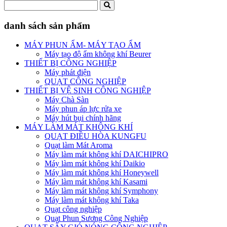
danh sách sản phẩm
MÁY PHUN ẨM- MÁY TẠO ẨM
Máy tạo độ ẩm không khí Beurer
THIẾT BỊ CÔNG NGHIỆP
Máy phát điện
QUẠT CÔNG NGHIỆP
THIẾT BỊ VỆ SINH CÔNG NGHIỆP
Máy Chà Sàn
Máy phun áp lực rửa xe
Máy hút bụi chính hãng
MÁY LÀM MÁT KHÔNG KHÍ
QUẠT ĐIỀU HÒA KUNGFU
Quạt làm Mát Aroma
Máy làm mát không khí DAICHIPRO
Máy làm mát không khí Daikio
Máy làm mát không khí Honeywell
Máy làm mát không khí Kasami
Máy làm mát không khí Symphony
Máy làm mát không khí Taka
Quạt công nghiệp
Quạt Phun Sương Công Nghiệp