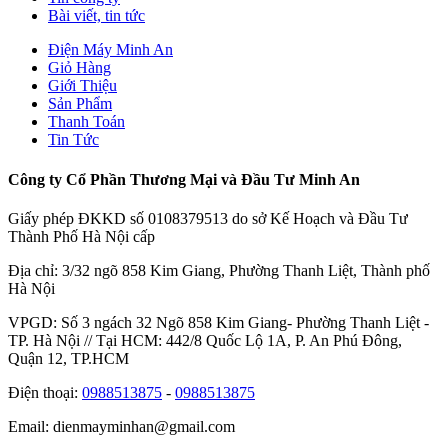
Bài viết, tin tức
Điện Máy Minh An
Giỏ Hàng
Giới Thiệu
Sản Phẩm
Thanh Toán
Tin Tức
Công ty Cổ Phần Thương Mại và Đầu Tư Minh An
Giấy phép ĐKKD số 0108379513 do sở Kế Hoạch và Đầu Tư
Thành Phố Hà Nội cấp
Địa chỉ: 3/32 ngõ 858 Kim Giang, Phường Thanh Liệt, Thành phố
Hà Nội
VPGD: Số 3 ngách 32 Ngõ 858 Kim Giang- Phường Thanh Liệt -
TP. Hà Nội // Tại HCM: 442/8 Quốc Lộ 1A, P. An Phú Đông,
Quận 12, TP.HCM
Điện thoại:
0988513875
-
0988513875
Email: dienmayminhan@gmail.com