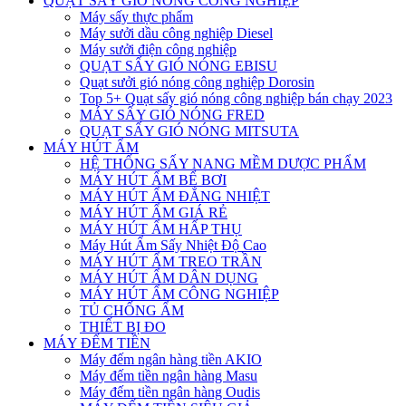
QUẠT SẤY GIÓ NÓNG CÔNG NGHIỆP
Máy sấy thực phẩm
Máy sưởi dầu công nghiệp Diesel
Máy sưởi điện công nghiệp
QUẠT SẤY GIÓ NÓNG EBISU
Quạt sưởi gió nóng công nghiệp Dorosin
Top 5+ Quạt sấy gió nóng công nghiệp bán chạy 2023
MÁY SẤY GIÓ NÓNG FRED
QUẠT SẤY GIÓ NÓNG MITSUTA
MÁY HÚT ẨM
HỆ THỐNG SẤY NANG MỀM DƯỢC PHẨM
MÁY HÚT ẨM BỂ BƠI
MÁY HÚT ẨM ĐẲNG NHIỆT
MÁY HÚT ẨM GIÁ RẺ
MÁY HÚT ẨM HẤP THỤ
Máy Hút Ẩm Sấy Nhiệt Độ Cao
MÁY HÚT ẨM TREO TRẦN
MÁY HÚT ẨM DÂN DỤNG
MÁY HÚT ẨM CÔNG NGHIỆP
TỦ CHỐNG ẨM
THIẾT BỊ ĐO
MÁY ĐẾM TIỀN
Máy đếm ngân hàng tiền AKIO
Máy đếm tiền ngân hàng Masu
Máy đếm tiền ngân hàng Oudis