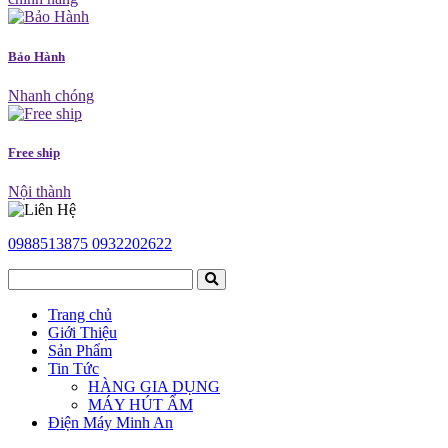
Bảo Hành
Nhanh chóng
Free ship
Nội thành
0988513875
0932202622
Trang chủ
Giới Thiệu
Sản Phẩm
Tin Tức
HÀNG GIA DỤNG
MÁY HÚT ẨM
Điện Máy Minh An