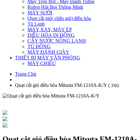
Máy Trộn Bột - Máy Đánh Trứng
Robot Hút Bụi Thông Minh
MÁY SƯỞI
Quạt cắt gió( chắn gió) điều hòa
Tủ Lạnh
MÁY XAY, MÁY ÉP
ĐIỀU HÒA DI ĐỘNG
CÂY NƯỚC NÓNG LẠNH
TỦ ĐÔNG
MÁY ĐÁNH GIÀY
THIẾT BỊ MÁY VĂN PHÒNG
MÁY CHIẾU
Trang Chủ
Quạt cắt gió điều hòa Mitsuta FM-1210A-K/Y ( 1m)
Quạt cắt gió điều hòa Mitsuta FM-1210A-