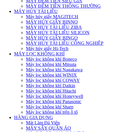
MÁY ĐẾM TIỀN SIÊU GIẢ
MÁY ĐẾM TIỀN THÔNG THƯỜNG
MÁY HỦY TÀI LIỆU
Máy hủy giấy MAGITECH
MÁY HỦY GIẤY BINNO
MÁY HỦY TÀI LIỆU ZIBA
MÁY HỦY TÀI LIỆU SILICON
MÁY HỦY GIẤY BINGO
MÁY HỦY TÀI LIỆU CÔNG NGHIỆP
Máy hủy giấy Hi-Tech
MÁY LỌC KHÔNG KHÍ
Máy lọc không khí Boneco
Máy lọc không khí Mitsuta
Máy lọc không khí Nagakawa
Máy lọc không khí WINIX
Máy lọc không khí COWAY
Máy lọc không khí Daikin
Máy lọc không khí Hitachi
Máy lọc không khí Honeywell
Máy lọc không khí Panasonic
Máy lọc không khí Sharp
Máy lọc không khí trên ô tô
HÀNG GIA DỤNG
Mát Làm Đá Viên
MÁY SẤY QUẦN ÁO