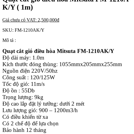
K/Y ( 1m)
Giá chưa có VAT:
2,500,000
đ
SKU:
FM-1210AK/Y
Mô tả :
Quạt cắt gió điều hòa Mitsuta FM-1210AK/Y
Độ dài máy: 1.0m
Kích thước đóng thùng: 1055mmx205mmx255mm
Nguồn điện 220V/50hz
Công suất : 120/125W
Tốc độ gió: 11m/s
Độ ồn : 55Db
Trọng lượng: 9kg
Độ cao lắp đặt lý tưởng: dưới 2 mét
Lưu lượng gió: 900 – 1200m3/h
Có điều khiển từ xa
Có 2 chế độ để lựa chọn
Bảo hành 12 tháng