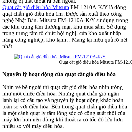
không bị thất thoát ra bên ngoài.
Quạt cắt gió điều hòa Mitsuta
FM-1210A-K/Y là dòng
quạt chắn gió điều hòa 1m .Được sản xuất theo công
nghệ Nhật Bản. Mitsuta FM-1210A-K/Y sử dụng trong
các khu trung tâm thương mại, khu mua sắm. Sử dụng
trong trung tâm tổ chức hội nghị, cửa kho xuất nhập
hàng công nghiệp, kho lạnh…Mang lại hiệu quả rõ nét
nhất
Quạt cắt gió điều hòa Mitsuta FM-1210
Nguyên lý hoạt động của quạt cắt gió điều hòa
Nhìn vẻ bề ngoài thì quạt cắt gió điều hòa nhìn trông
như một chiếc điều hòa. Nhưng quạt chắn gió ngăn
lạnh lại có cấu tạo và nguyên lý hoạt động khác hoàn
toàn so với điều hòa. Bên trong quạt chắn gió điều hòa
là một cánh quạt ly tâm lồng sóc có công suất thổi của
máy lớn hơn nên dòng khí thoát ra có tốc độ lớn hơn
nhiều so với máy điều hòa.