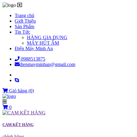
Trang chủ
Giới Thiệu
Sản Phẩm
Tin Tức
HÀNG GIA DỤNG
MÁY HÚT ẨM
Điện Máy Minh An
0988513875
dienmayminhan@gmail.com
Giỏ hàng
(0)
0
CAM KẾT HÀNG
chính hãng