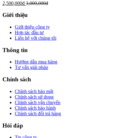
2,500,000
đ
3,000,000
đ
Giới thiệu
Giới thiệu công ty
Hợp tác đầu tư
Liên hệ với chúng tôi
Thông tin
Hướng dẫn mua hàng
Tư vấn giải pháp
Chính sách
Chính sách bảo mật
Chính sách sử dụng
Chính sách vận chuyển
Chính sách bảo hành
Chính sách đổi trả hàng
Hỏi đáp
Tin công ty