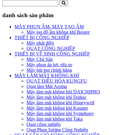
danh sách sản phẩm
MÁY PHUN ẨM- MÁY TẠO ẨM
Máy tạo độ ẩm không khí Beurer
THIẾT BỊ CÔNG NGHIỆP
Máy phát điện
QUẠT CÔNG NGHIỆP
THIẾT BỊ VỆ SINH CÔNG NGHIỆP
Máy Chà Sàn
Máy phun áp lực rửa xe
Máy hút bụi chính hãng
MÁY LÀM MÁT KHÔNG KHÍ
QUẠT ĐIỀU HÒA KUNGFU
Quạt làm Mát Aroma
Máy làm mát không khí DAICHIPRO
Máy làm mát không khí Daikio
Máy làm mát không khí Honeywell
Máy làm mát không khí Kasami
Máy làm mát không khí Symphony
Máy làm mát không khí Taka
Quạt công nghiệp
Quạt Phun Sương Công Nghiệp