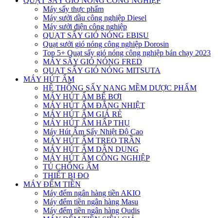
QUẠT SẤY GIÓ NÓNG CÔNG NGHIỆP
Máy sấy thực phẩm
Máy sưởi dầu công nghiệp Diesel
Máy sưởi điện công nghiệp
QUẠT SẤY GIÓ NÓNG EBISU
Quạt sưởi gió nóng công nghiệp Dorosin
Top 5+ Quạt sấy gió nóng công nghiệp bán chạy 2023
MÁY SẤY GIÓ NÓNG FRED
QUẠT SẤY GIÓ NÓNG MITSUTA
MÁY HÚT ẨM
HỆ THỐNG SẤY NANG MỀM DƯỢC PHẨM
MÁY HÚT ẨM BỂ BƠI
MÁY HÚT ẨM ĐẲNG NHIỆT
MÁY HÚT ẨM GIÁ RẺ
MÁY HÚT ẨM HẤP THỤ
Máy Hút Ẩm Sấy Nhiệt Độ Cao
MÁY HÚT ẨM TREO TRẦN
MÁY HÚT ẨM DÂN DỤNG
MÁY HÚT ẨM CÔNG NGHIỆP
TỦ CHỐNG ẨM
THIẾT BỊ ĐO
MÁY ĐẾM TIỀN
Máy đếm ngân hàng tiền AKIO
Máy đếm tiền ngân hàng Masu
Máy đếm tiền ngân hàng Oudis