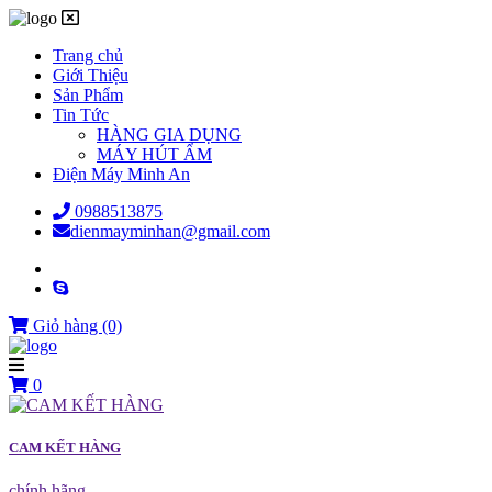
Trang chủ
Giới Thiệu
Sản Phẩm
Tin Tức
HÀNG GIA DỤNG
MÁY HÚT ẨM
Điện Máy Minh An
0988513875
dienmayminhan@gmail.com
Giỏ hàng
(0)
0
CAM KẾT HÀNG
chính hãng