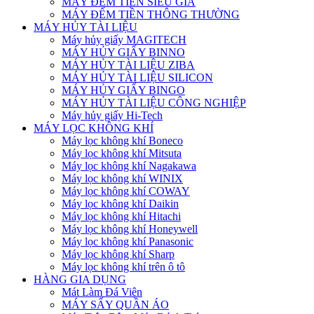
MÁY ĐẾM TIỀN SIÊU GIẢ
MÁY ĐẾM TIỀN THÔNG THƯỜNG
MÁY HỦY TÀI LIỆU
Máy hủy giấy MAGITECH
MÁY HỦY GIẤY BINNO
MÁY HỦY TÀI LIỆU ZIBA
MÁY HỦY TÀI LIỆU SILICON
MÁY HỦY GIẤY BINGO
MÁY HỦY TÀI LIỆU CÔNG NGHIỆP
Máy hủy giấy Hi-Tech
MÁY LỌC KHÔNG KHÍ
Máy lọc không khí Boneco
Máy lọc không khí Mitsuta
Máy lọc không khí Nagakawa
Máy lọc không khí WINIX
Máy lọc không khí COWAY
Máy lọc không khí Daikin
Máy lọc không khí Hitachi
Máy lọc không khí Honeywell
Máy lọc không khí Panasonic
Máy lọc không khí Sharp
Máy lọc không khí trên ô tô
HÀNG GIA DỤNG
Mát Làm Đá Viên
MÁY SẤY QUẦN ÁO