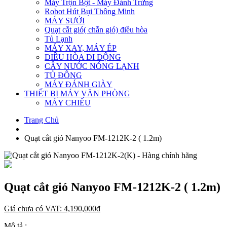
Máy Trộn Bột - Máy Đánh Trứng
Robot Hút Bụi Thông Minh
MÁY SƯỞI
Quạt cắt gió( chắn gió) điều hòa
Tủ Lạnh
MÁY XAY, MÁY ÉP
ĐIỀU HÒA DI ĐỘNG
CÂY NƯỚC NÓNG LẠNH
TỦ ĐÔNG
MÁY ĐÁNH GIÀY
THIẾT BỊ MÁY VĂN PHÒNG
MÁY CHIẾU
Trang Chủ
Quạt cắt gió Nanyoo FM-1212K-2 ( 1.2m)
Quạt cắt gió Nanyoo FM-1212K-2 ( 1.2m)
Giá chưa có VAT:
4,190,000
đ
Mô tả :