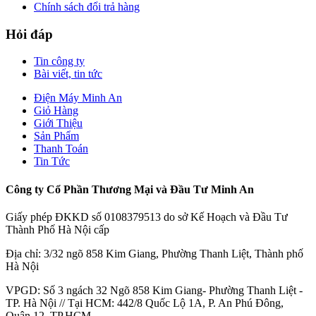
Chính sách đổi trả hàng
Hỏi đáp
Tin công ty
Bài viết, tin tức
Điện Máy Minh An
Giỏ Hàng
Giới Thiệu
Sản Phẩm
Thanh Toán
Tin Tức
Công ty Cổ Phần Thương Mại và Đầu Tư Minh An
Giấy phép ĐKKD số 0108379513 do sở Kế Hoạch và Đầu Tư
Thành Phố Hà Nội cấp
Địa chỉ: 3/32 ngõ 858 Kim Giang, Phường Thanh Liệt, Thành phố
Hà Nội
VPGD: Số 3 ngách 32 Ngõ 858 Kim Giang- Phường Thanh Liệt -
TP. Hà Nội // Tại HCM: 442/8 Quốc Lộ 1A, P. An Phú Đông,
Quận 12, TP.HCM