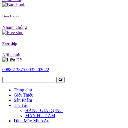
Bảo Hành
Nhanh chóng
Free ship
Nội thành
0988513875
0932202622
Trang chủ
Giới Thiệu
Sản Phẩm
Tin Tức
HÀNG GIA DỤNG
MÁY HÚT ẨM
Điện Máy Minh An