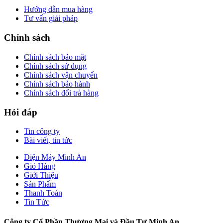
Hướng dẫn mua hàng
Tư vấn giải pháp
Chính sách
Chính sách bảo mật
Chính sách sử dụng
Chính sách vận chuyển
Chính sách bảo hành
Chính sách đổi trả hàng
Hỏi đáp
Tin công ty
Bài viết, tin tức
Điện Máy Minh An
Giỏ Hàng
Giới Thiệu
Sản Phẩm
Thanh Toán
Tin Tức
Công ty Cổ Phần Thương Mại và Đầu Tư Minh An