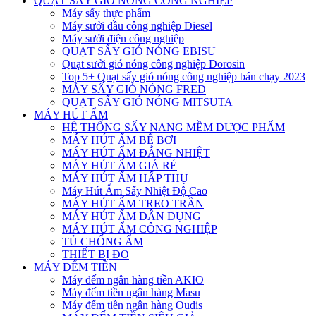
QUẠT SẤY GIÓ NÓNG CÔNG NGHIỆP
Máy sấy thực phẩm
Máy sưởi dầu công nghiệp Diesel
Máy sưởi điện công nghiệp
QUẠT SẤY GIÓ NÓNG EBISU
Quạt sưởi gió nóng công nghiệp Dorosin
Top 5+ Quạt sấy gió nóng công nghiệp bán chạy 2023
MÁY SẤY GIÓ NÓNG FRED
QUẠT SẤY GIÓ NÓNG MITSUTA
MÁY HÚT ẨM
HỆ THỐNG SẤY NANG MỀM DƯỢC PHẨM
MÁY HÚT ẨM BỂ BƠI
MÁY HÚT ẨM ĐẲNG NHIỆT
MÁY HÚT ẨM GIÁ RẺ
MÁY HÚT ẨM HẤP THỤ
Máy Hút Ẩm Sấy Nhiệt Độ Cao
MÁY HÚT ẨM TREO TRẦN
MÁY HÚT ẨM DÂN DỤNG
MÁY HÚT ẨM CÔNG NGHIỆP
TỦ CHỐNG ẨM
THIẾT BỊ ĐO
MÁY ĐẾM TIỀN
Máy đếm ngân hàng tiền AKIO
Máy đếm tiền ngân hàng Masu
Máy đếm tiền ngân hàng Oudis