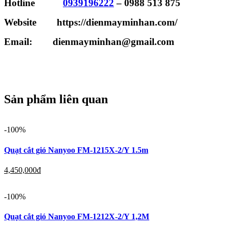
Hotline
0939196222
– 0988 513 875
Website https://dienmayminhan.com/
Email: dienmayminhan@gmail.com
Sản phẩm liên quan
-100%
Quạt cắt gió Nanyoo FM-1215X-2/Y 1.5m
4,450,000
đ
-100%
Quạt cắt gió Nanyoo FM-1212X-2/Y 1,2M