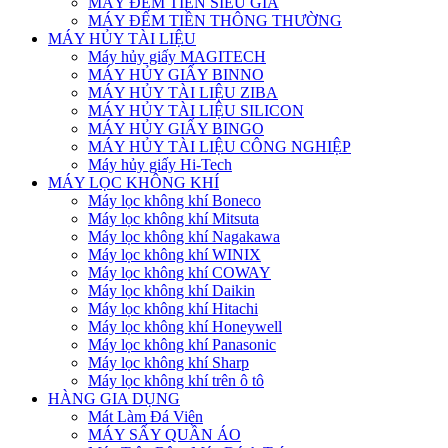
MÁY ĐẾM TIỀN SIÊU GIẢ
MÁY ĐẾM TIỀN THÔNG THƯỜNG
MÁY HỦY TÀI LIỆU
Máy hủy giấy MAGITECH
MÁY HỦY GIẤY BINNO
MÁY HỦY TÀI LIỆU ZIBA
MÁY HỦY TÀI LIỆU SILICON
MÁY HỦY GIẤY BINGO
MÁY HỦY TÀI LIỆU CÔNG NGHIỆP
Máy hủy giấy Hi-Tech
MÁY LỌC KHÔNG KHÍ
Máy lọc không khí Boneco
Máy lọc không khí Mitsuta
Máy lọc không khí Nagakawa
Máy lọc không khí WINIX
Máy lọc không khí COWAY
Máy lọc không khí Daikin
Máy lọc không khí Hitachi
Máy lọc không khí Honeywell
Máy lọc không khí Panasonic
Máy lọc không khí Sharp
Máy lọc không khí trên ô tô
HÀNG GIA DỤNG
Mát Làm Đá Viên
MÁY SẤY QUẦN ÁO