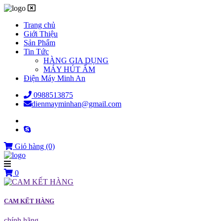
Trang chủ
Giới Thiệu
Sản Phẩm
Tin Tức
HÀNG GIA DỤNG
MÁY HÚT ẨM
Điện Máy Minh An
0988513875
dienmayminhan@gmail.com
Giỏ hàng
(0)
0
CAM KẾT HÀNG
chính hãng