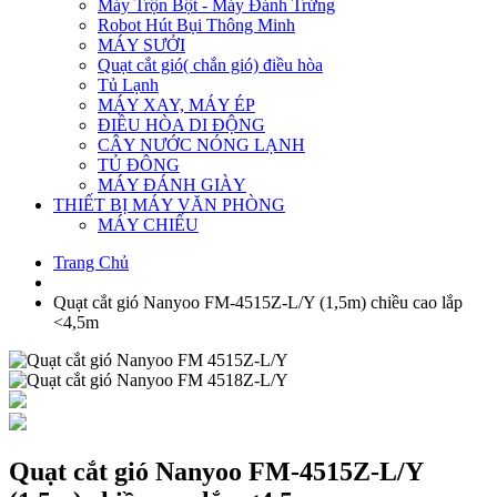
Máy Trộn Bột - Máy Đánh Trứng
Robot Hút Bụi Thông Minh
MÁY SƯỞI
Quạt cắt gió( chắn gió) điều hòa
Tủ Lạnh
MÁY XAY, MÁY ÉP
ĐIỀU HÒA DI ĐỘNG
CÂY NƯỚC NÓNG LẠNH
TỦ ĐÔNG
MÁY ĐÁNH GIÀY
THIẾT BỊ MÁY VĂN PHÒNG
MÁY CHIẾU
Trang Chủ
Quạt cắt gió Nanyoo FM-4515Z-L/Y (1,5m) chiều cao lắp
<4,5m
Quạt cắt gió Nanyoo FM-4515Z-L/Y