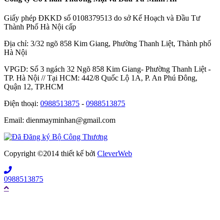
Giấy phép ĐKKD số 0108379513 do sở Kế Hoạch và Đầu Tư
Thành Phố Hà Nội cấp
Địa chỉ: 3/32 ngõ 858 Kim Giang, Phường Thanh Liệt, Thành phố
Hà Nội
VPGD: Số 3 ngách 32 Ngõ 858 Kim Giang- Phường Thanh Liệt -
TP. Hà Nội // Tại HCM: 442/8 Quốc Lộ 1A, P. An Phú Đông,
Quận 12, TP.HCM
Điện thoại:
0988513875
-
0988513875
Email: dienmayminhan@gmail.com
Copyright ©2014 thiết kế bởi
CleverWeb
0988513875