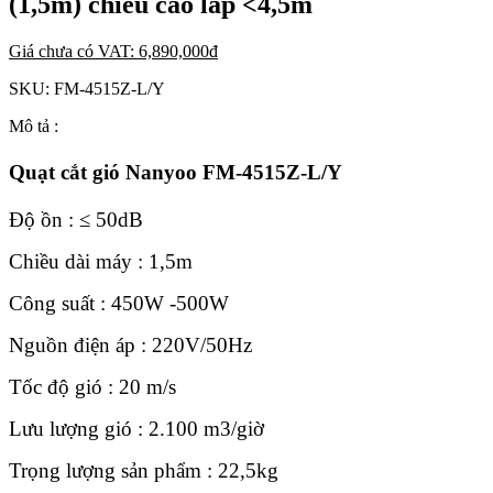
(1,5m) chiều cao lắp <4,5m
Giá chưa có VAT:
6,890,000
đ
SKU:
FM-4515Z-L/Y
Mô tả :
Quạt cắt gió Nanyoo FM-4515Z-L/Y
Độ ồn : ≤ 50dB
Chiều dài máy : 1,5m
Công suất : 450W -500W
Nguồn điện áp : 220V/50Hz
Tốc độ gió : 20 m/s
Lưu lượng gió : 2.100 m3/giờ
Trọng lượng sản phẩm : 22,5kg