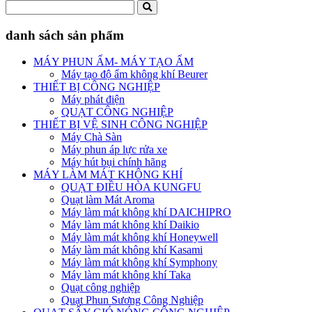
danh sách sản phẩm
MÁY PHUN ẨM- MÁY TẠO ẨM
Máy tạo độ ẩm không khí Beurer
THIẾT BỊ CÔNG NGHIỆP
Máy phát điện
QUẠT CÔNG NGHIỆP
THIẾT BỊ VỆ SINH CÔNG NGHIỆP
Máy Chà Sàn
Máy phun áp lực rửa xe
Máy hút bụi chính hãng
MÁY LÀM MÁT KHÔNG KHÍ
QUẠT ĐIỀU HÒA KUNGFU
Quạt làm Mát Aroma
Máy làm mát không khí DAICHIPRO
Máy làm mát không khí Daikio
Máy làm mát không khí Honeywell
Máy làm mát không khí Kasami
Máy làm mát không khí Symphony
Máy làm mát không khí Taka
Quạt công nghiệp
Quạt Phun Sương Công Nghiệp