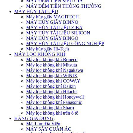
MÁY ĐẾM TIỀN SIÊU GIẢ
MÁY ĐẾM TIỀN THÔNG THƯỜNG
MÁY HỦY TÀI LIỆU
Máy hủy giấy MAGITECH
MÁY HỦY GIẤY BINNO
MÁY HỦY TÀI LIỆU ZIBA
MÁY HỦY TÀI LIỆU SILICON
MÁY HỦY GIẤY BINGO
MÁY HỦY TÀI LIỆU CÔNG NGHIỆP
Máy hủy giấy Hi-Tech
MÁY LỌC KHÔNG KHÍ
Máy lọc không khí Boneco
Máy lọc không khí Mitsuta
Máy lọc không khí Nagakawa
Máy lọc không khí WINIX
Máy lọc không khí COWAY
Máy lọc không khí Daikin
Máy lọc không khí Hitachi
Máy lọc không khí Honeywell
Máy lọc không khí Panasonic
Máy lọc không khí Sharp
Máy lọc không khí trên ô tô
HÀNG GIA DỤNG
Mát Làm Đá Viên
MÁY SẤY QUẦN ÁO