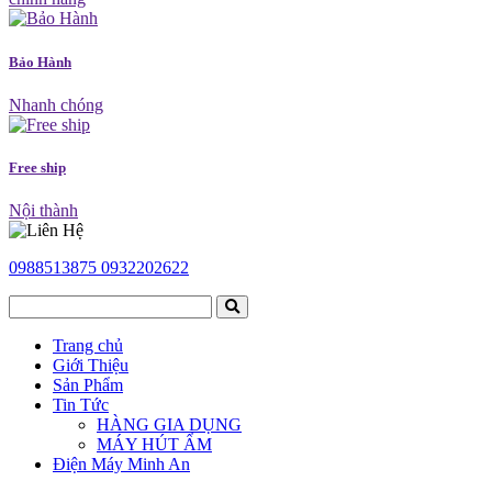
Bảo Hành
Nhanh chóng
Free ship
Nội thành
0988513875
0932202622
Trang chủ
Giới Thiệu
Sản Phẩm
Tin Tức
HÀNG GIA DỤNG
MÁY HÚT ẨM
Điện Máy Minh An