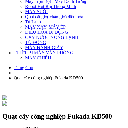
Máy Trộn Bột - Máy Đánh Trứng
Robot Hút Bụi Thông Minh
MÁY SƯỞI
Quạt cắt gió( chắn gió) điều hòa
Tủ Lạnh
MÁY XAY, MÁY ÉP
ĐIỀU HÒA DI ĐỘNG
CÂY NƯỚC NÓNG LẠNH
TỦ ĐÔNG
MÁY ĐÁNH GIÀY
THIẾT BỊ MÁY VĂN PHÒNG
MÁY CHIẾU
Trang Chủ
Quạt cây công nghiệp Fukada KD500
Quạt cây công nghiệp Fukada KD500