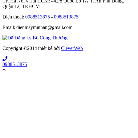
TP. Hà Nội // Tại HCM: 442/8 Quốc Lộ 1A, P. An Phú Đông,
Quận 12, TP.HCM
Điện thoại:
0988513875
-
0988513875
Email: dienmayminhan@gmail.com
Copyright ©2014 thiết kế bởi
CleverWeb
0988513875