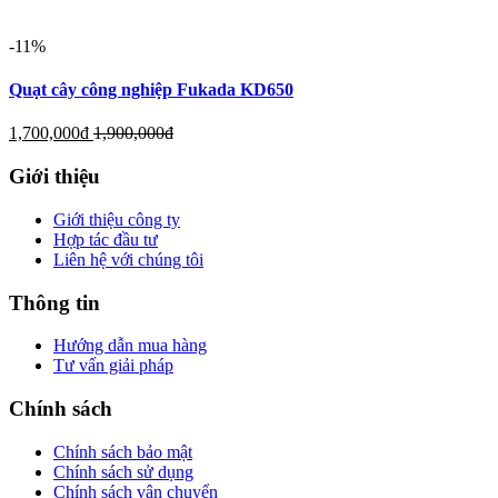
-11%
Quạt cây công nghiệp Fukada KD650
1,700,000
đ
1,900,000
đ
Giới thiệu
Giới thiệu công ty
Hợp tác đầu tư
Liên hệ với chúng tôi
Thông tin
Hướng dẫn mua hàng
Tư vấn giải pháp
Chính sách
Chính sách bảo mật
Chính sách sử dụng
Chính sách vận chuyển