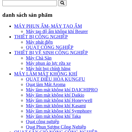
danh sách sản phẩm
MÁY PHUN ẨM- MÁY TẠO ẨM
Máy tạo độ ẩm không khí Beurer
THIẾT BỊ CÔNG NGHIỆP
Máy phát điện
QUẠT CÔNG NGHIỆP
THIẾT BỊ VỆ SINH CÔNG NGHIỆP
Máy Chà Sàn
Máy phun áp lực rửa xe
Máy hút bụi chính hãng
MÁY LÀM MÁT KHÔNG KHÍ
QUẠT ĐIỀU HÒA KUNGFU
Quạt làm Mát Aroma
Máy làm mát không khí DAICHIPRO
Máy làm mát không khí Daikio
Máy làm mát không khí Honeywell
Máy làm mát không khí Kasami
Máy làm mát không khí Symphony
Máy làm mát không khí Taka
Quạt công nghiệp
Quạt Phun Sương Công Nghiệp