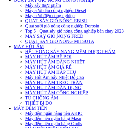
QUẠT SẤY GIÓ NÓNG CÔNG NGHIỆP
Máy sấy thực phẩm
Máy sưởi dầu công nghiệp Diesel
Máy sưởi điện công nghiệp
QUẠT SẤY GIÓ NÓNG EBISU
Quạt sưởi gió nóng công nghiệp Dorosin
Top 5+ Quạt sấy gió nóng công nghiệp bán chạy 2023
MÁY SẤY GIÓ NÓNG FRED
QUẠT SẤY GIÓ NÓNG MITSUTA
MÁY HÚT ẨM
HỆ THỐNG SẤY NANG MỀM DƯỢC PHẨM
MÁY HÚT ẨM BỂ BƠI
MÁY HÚT ẨM ĐẲNG NHIỆT
MÁY HÚT ẨM GIÁ RẺ
MÁY HÚT ẨM HẤP THỤ
Máy Hút Ẩm Sấy Nhiệt Độ Cao
MÁY HÚT ẨM TREO TRẦN
MÁY HÚT ẨM DÂN DỤNG
MÁY HÚT ẨM CÔNG NGHIỆP
TỦ CHỐNG ẨM
THIẾT BỊ ĐO
MÁY ĐẾM TIỀN
Máy đếm ngân hàng tiền AKIO
Máy đếm tiền ngân hàng Masu
Máy đếm tiền ngân hàng Oudis