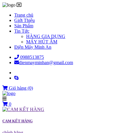
Trang chủ
Giới Thiệu
Sản Phẩm
Tin Tức
HÀNG GIA DỤNG
MÁY HÚT ẨM
Điện Máy Minh An
0988513875
dienmayminhan@gmail.com
Giỏ hàng
(0)
0
CAM KẾT HÀNG
chính hãng