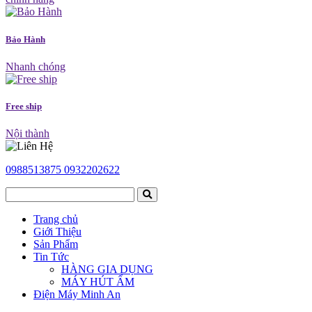
Bảo Hành
Nhanh chóng
Free ship
Nội thành
0988513875
0932202622
Trang chủ
Giới Thiệu
Sản Phẩm
Tin Tức
HÀNG GIA DỤNG
MÁY HÚT ẨM
Điện Máy Minh An