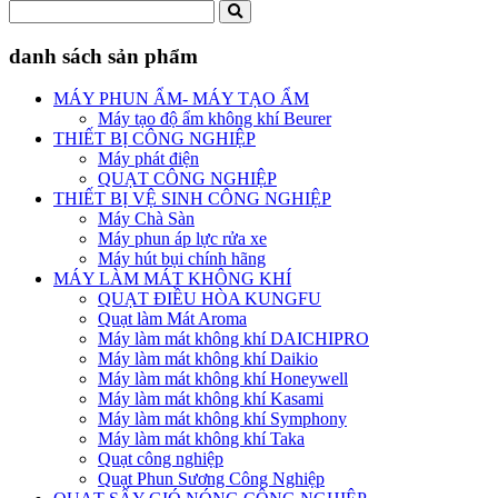
danh sách sản phẩm
MÁY PHUN ẨM- MÁY TẠO ẨM
Máy tạo độ ẩm không khí Beurer
THIẾT BỊ CÔNG NGHIỆP
Máy phát điện
QUẠT CÔNG NGHIỆP
THIẾT BỊ VỆ SINH CÔNG NGHIỆP
Máy Chà Sàn
Máy phun áp lực rửa xe
Máy hút bụi chính hãng
MÁY LÀM MÁT KHÔNG KHÍ
QUẠT ĐIỀU HÒA KUNGFU
Quạt làm Mát Aroma
Máy làm mát không khí DAICHIPRO
Máy làm mát không khí Daikio
Máy làm mát không khí Honeywell
Máy làm mát không khí Kasami
Máy làm mát không khí Symphony
Máy làm mát không khí Taka
Quạt công nghiệp
Quạt Phun Sương Công Nghiệp