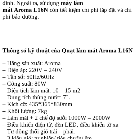
đình. Ngoài ra, sử dụng
máy làm
mát Aroma
L16N
còn tiết kiệm chi phí lắp đặt và chi
phí bảo dưỡng.
Thông số kỹ thuật của Quạt làm mát Aroma L16N
– Hãng sản xuất: Aroma
– Điện áp: 220V – 240V
– Tần số: 50Hz/60Hz
– Công suất: 80W
– Diện tích làm mát: 10 – 15 m2
– Dung tích thùng nước: 7L
– Kích cỡ: 435*365*830mm
– Khối lượng: 7kg
– Làm mát + 2 chế độ sưởi 1000W – 2000W
– Điều khiển điện tử, đèn LED, điều khiển từ xa
– Tự động thổi gió trái – phải.
– 3 kiểu gió: tự nhiên/ tiêu chuẩn/ êm