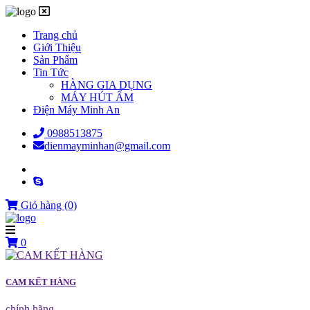
Trang chủ
Giới Thiệu
Sản Phẩm
Tin Tức
HÀNG GIA DỤNG
MÁY HÚT ẨM
Điện Máy Minh An
0988513875
dienmayminhan@gmail.com
Giỏ hàng
(0)
0
CAM KẾT HÀNG
chính hãng