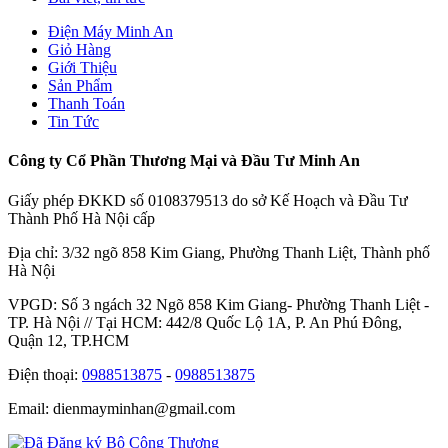
Điện Máy Minh An
Giỏ Hàng
Giới Thiệu
Sản Phẩm
Thanh Toán
Tin Tức
Công ty Cổ Phần Thương Mại và Đầu Tư Minh An
Giấy phép ĐKKD số 0108379513 do sở Kế Hoạch và Đầu Tư
Thành Phố Hà Nội cấp
Địa chỉ: 3/32 ngõ 858 Kim Giang, Phường Thanh Liệt, Thành phố
Hà Nội
VPGD: Số 3 ngách 32 Ngõ 858 Kim Giang- Phường Thanh Liệt -
TP. Hà Nội // Tại HCM: 442/8 Quốc Lộ 1A, P. An Phú Đông,
Quận 12, TP.HCM
Điện thoại:
0988513875
-
0988513875
Email: dienmayminhan@gmail.com