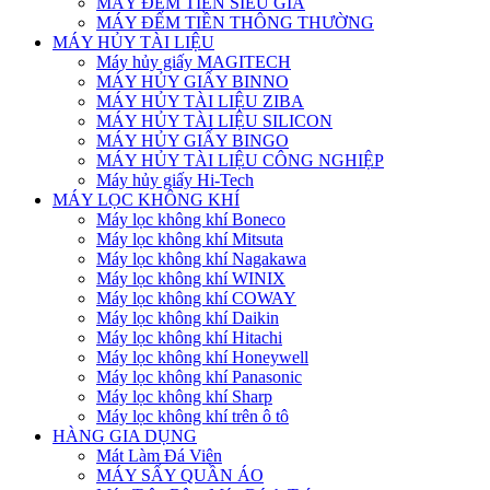
MÁY ĐẾM TIỀN SIÊU GIẢ
MÁY ĐẾM TIỀN THÔNG THƯỜNG
MÁY HỦY TÀI LIỆU
Máy hủy giấy MAGITECH
MÁY HỦY GIẤY BINNO
MÁY HỦY TÀI LIỆU ZIBA
MÁY HỦY TÀI LIỆU SILICON
MÁY HỦY GIẤY BINGO
MÁY HỦY TÀI LIỆU CÔNG NGHIỆP
Máy hủy giấy Hi-Tech
MÁY LỌC KHÔNG KHÍ
Máy lọc không khí Boneco
Máy lọc không khí Mitsuta
Máy lọc không khí Nagakawa
Máy lọc không khí WINIX
Máy lọc không khí COWAY
Máy lọc không khí Daikin
Máy lọc không khí Hitachi
Máy lọc không khí Honeywell
Máy lọc không khí Panasonic
Máy lọc không khí Sharp
Máy lọc không khí trên ô tô
HÀNG GIA DỤNG
Mát Làm Đá Viên
MÁY SẤY QUẦN ÁO