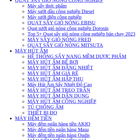
QUẠT SẤY GIÓ NÓNG CÔNG NGHIỆP
Máy sấy thực phẩm
Máy sưởi dầu công nghiệp Diesel
Máy sưởi điện công nghiệp
QUẠT SẤY GIÓ NÓNG EBISU
Quạt sưởi gió nóng công nghiệp Dorosin
Top 5+ Quạt sấy gió nóng công nghiệp bán chạy 2023
MÁY SẤY GIÓ NÓNG FRED
QUẠT SẤY GIÓ NÓNG MITSUTA
MÁY HÚT ẨM
HỆ THỐNG SẤY NANG MỀM DƯỢC PHẨM
MÁY HÚT ẨM BỂ BƠI
MÁY HÚT ẨM ĐẲNG NHIỆT
MÁY HÚT ẨM GIÁ RẺ
MÁY HÚT ẨM HẤP THỤ
Máy Hút Ẩm Sấy Nhiệt Độ Cao
MÁY HÚT ẨM TREO TRẦN
MÁY HÚT ẨM DÂN DỤNG
MÁY HÚT ẨM CÔNG NGHIỆP
TỦ CHỐNG ẨM
THIẾT BỊ ĐO
MÁY ĐẾM TIỀN
Máy đếm ngân hàng tiền AKIO
Máy đếm tiền ngân hàng Masu
Máy đếm tiền ngân hàng Oudis