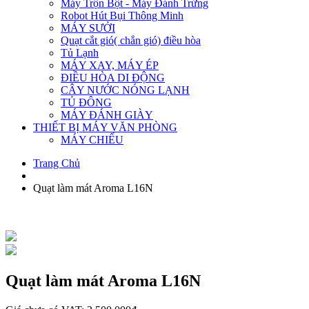
Máy Trộn Bột - Máy Đánh Trứng
Robot Hút Bụi Thông Minh
MÁY SƯỞI
Quạt cắt gió( chắn gió) điều hòa
Tủ Lạnh
MÁY XAY, MÁY ÉP
ĐIỀU HÒA DI ĐỘNG
CÂY NƯỚC NÓNG LẠNH
TỦ ĐÔNG
MÁY ĐÁNH GIÀY
THIẾT BỊ MÁY VĂN PHÒNG
MÁY CHIẾU
Trang Chủ
Quạt làm mát Aroma L16N
Quạt làm mát Aroma L16N