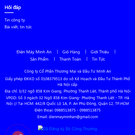
Hỏi đáp
Tin công ty
Bài viết, tin tức
Điện Máy Minh An
Giỏ Hàng
Giới Thiệu
Sản Phẩm
Thanh Toán
Tin Tức
Công ty Cổ Phần Thương Mại và Đầu Tư Minh An
Giấy phép ĐKKD số 0108379513 do sở Kế Hoạch và Đầu Tư Thành Phố
Hà Nội cấp
Địa chỉ: 3/32 ngõ 858 Kim Giang, Phường Thanh Liệt, Thành phố Hà Nội
VPGD: Số 3 ngách 32 Ngõ 858 Kim Giang- Phường Thanh Liệt - TP. Hà
Nội // Tại HCM: 442/8 Quốc Lộ 1A, P. An Phú Đông, Quận 12, TP.HCM
Điện thoại:
0988513875
-
0988513875
Email: dienmayminhan@gmail.com