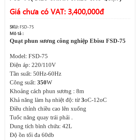
Giá chưa có VAT:
3,400,000
đ
SKU:
FSD-75
Mô tả :
Quạt phun sương công nghiệp Ebisu FSD-75
Model: FSD-75
Điện áp: 220/110V
Tần suất: 50Hz-60Hz
Công suất:
350
W
Khoảng cách phun sương : 8m
Khả năng làm hạ nhiệt độ: từ
3
oC-12oC
Điều chỉnh chiều cao lên xuống
Tuốc năng quay trái phải .
Dung tích bình chứa: 42L
Độ ồn tối đa 60db