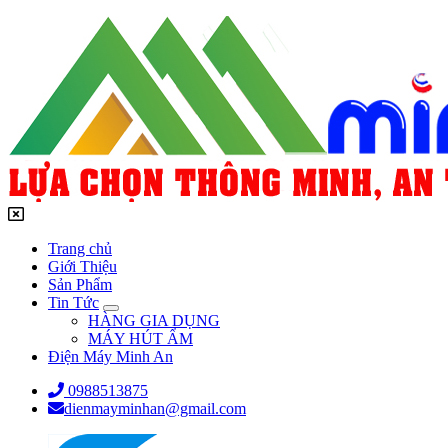
Trang chủ
Giới Thiệu
Sản Phẩm
Tin Tức
HÀNG GIA DỤNG
MÁY HÚT ẨM
Điện Máy Minh An
0988513875
dienmayminhan@gmail.com