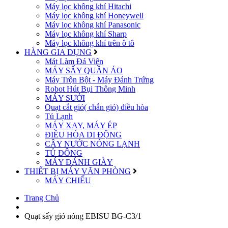
Máy lọc không khí Hitachi
Máy lọc không khí Honeywell
Máy lọc không khí Panasonic
Máy lọc không khí Sharp
Máy lọc không khí trên ô tô
HÀNG GIA DỤNG
Mát Làm Đá Viên
MÁY SẤY QUẦN ÁO
Máy Trộn Bột - Máy Đánh Trứng
Robot Hút Bụi Thông Minh
MÁY SƯỞI
Quạt cắt gió( chắn gió) điều hòa
Tủ Lạnh
MÁY XAY, MÁY ÉP
ĐIỀU HÒA DI ĐỘNG
CÂY NƯỚC NÓNG LẠNH
TỦ ĐÔNG
MÁY ĐÁNH GIÀY
THIẾT BỊ MÁY VĂN PHÒNG
MÁY CHIẾU
Trang Chủ
Quạt sấy gió nóng EBISU BG-C3/1