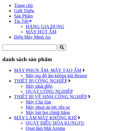
Trang chủ
Giới Thiệu
Sản Phẩm
Tin Tức
HÀNG GIA DỤNG
MÁY HÚT ẨM
Điện Máy Minh An
danh sách sản phẩm
MÁY PHUN ẨM- MÁY TẠO ẨM
Máy tạo độ ẩm không khí Beurer
THIẾT BỊ CÔNG NGHIỆP
Máy phát điện
QUẠT CÔNG NGHIỆP
THIẾT BỊ VỆ SINH CÔNG NGHIỆP
Máy Chà Sàn
Máy phun áp lực rửa xe
Máy hút bụi chính hãng
MÁY LÀM MÁT KHÔNG KHÍ
QUẠT ĐIỀU HÒA KUNGFU
Quạt làm Mát Aroma