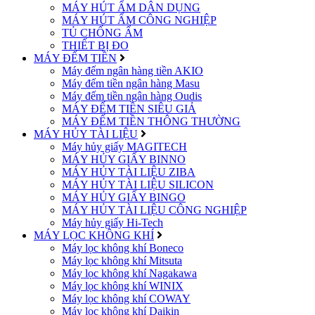
MÁY HÚT ẨM DÂN DỤNG
MÁY HÚT ẨM CÔNG NGHIỆP
TỦ CHỐNG ẨM
THIẾT BỊ ĐO
MÁY ĐẾM TIỀN
Máy đếm ngân hàng tiền AKIO
Máy đếm tiền ngân hàng Masu
Máy đếm tiền ngân hàng Oudis
MÁY ĐẾM TIỀN SIÊU GIẢ
MÁY ĐẾM TIỀN THÔNG THƯỜNG
MÁY HỦY TÀI LIỆU
Máy hủy giấy MAGITECH
MÁY HỦY GIẤY BINNO
MÁY HỦY TÀI LIỆU ZIBA
MÁY HỦY TÀI LIỆU SILICON
MÁY HỦY GIẤY BINGO
MÁY HỦY TÀI LIỆU CÔNG NGHIỆP
Máy hủy giấy Hi-Tech
MÁY LỌC KHÔNG KHÍ
Máy lọc không khí Boneco
Máy lọc không khí Mitsuta
Máy lọc không khí Nagakawa
Máy lọc không khí WINIX
Máy lọc không khí COWAY
Máy lọc không khí Daikin