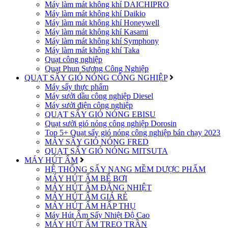
Máy làm mát không khí DAICHIPRO
Máy làm mát không khí Daikio
Máy làm mát không khí Honeywell
Máy làm mát không khí Kasami
Máy làm mát không khí Symphony
Máy làm mát không khí Taka
Quạt công nghiệp
Quạt Phun Sương Công Nghiệp
QUẠT SẤY GIÓ NÓNG CÔNG NGHIỆP
Máy sấy thực phẩm
Máy sưởi dầu công nghiệp Diesel
Máy sưởi điện công nghiệp
QUẠT SẤY GIÓ NÓNG EBISU
Quạt sưởi gió nóng công nghiệp Dorosin
Top 5+ Quạt sấy gió nóng công nghiệp bán chạy 2023
MÁY SẤY GIÓ NÓNG FRED
QUẠT SẤY GIÓ NÓNG MITSUTA
MÁY HÚT ẨM
HỆ THỐNG SẤY NANG MỀM DƯỢC PHẨM
MÁY HÚT ẨM BỂ BƠI
MÁY HÚT ẨM ĐẲNG NHIỆT
MÁY HÚT ẨM GIÁ RẺ
MÁY HÚT ẨM HẤP THỤ
Máy Hút Ẩm Sấy Nhiệt Độ Cao
MÁY HÚT ẨM TREO TRẦN