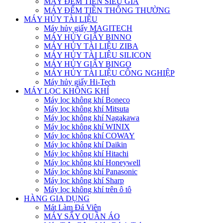
MÁY ĐẾM TIỀN SIÊU GIẢ
MÁY ĐẾM TIỀN THÔNG THƯỜNG
MÁY HỦY TÀI LIỆU
Máy hủy giấy MAGITECH
MÁY HỦY GIẤY BINNO
MÁY HỦY TÀI LIỆU ZIBA
MÁY HỦY TÀI LIỆU SILICON
MÁY HỦY GIẤY BINGO
MÁY HỦY TÀI LIỆU CÔNG NGHIỆP
Máy hủy giấy Hi-Tech
MÁY LỌC KHÔNG KHÍ
Máy lọc không khí Boneco
Máy lọc không khí Mitsuta
Máy lọc không khí Nagakawa
Máy lọc không khí WINIX
Máy lọc không khí COWAY
Máy lọc không khí Daikin
Máy lọc không khí Hitachi
Máy lọc không khí Honeywell
Máy lọc không khí Panasonic
Máy lọc không khí Sharp
Máy lọc không khí trên ô tô
HÀNG GIA DỤNG
Mát Làm Đá Viên
MÁY SẤY QUẦN ÁO