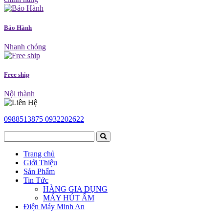
Bảo Hành
Nhanh chóng
Free ship
Nội thành
0988513875
0932202622
Trang chủ
Giới Thiệu
Sản Phẩm
Tin Tức
HÀNG GIA DỤNG
MÁY HÚT ẨM
Điện Máy Minh An