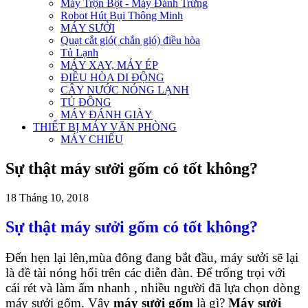
Máy Trộn Bột - Máy Đánh Trứng
Robot Hút Bụi Thông Minh
MÁY SƯỞI
Quạt cắt gió( chắn gió) điều hòa
Tủ Lạnh
MÁY XAY, MÁY ÉP
ĐIỀU HÒA DI ĐỘNG
CÂY NƯỚC NÓNG LẠNH
TỦ ĐÔNG
MÁY ĐÁNH GIÀY
THIẾT BỊ MÁY VĂN PHÒNG
MÁY CHIẾU
Sự thật máy sưởi gốm có tốt không?
18 Tháng 10, 2018
Sự thật máy sưởi gốm có tốt không?
Đến hẹn lại lên,mùa đông đang bắt đầu, máy sưởi sẽ lại
là đề tài nóng hổi trên các diễn đàn. Để trống trọi với
cái rét và làm ấm nhanh , nhiều người đã lựa chọn dòng
máy sưởi gốm. Vậy
máy sưởi gốm
là gì?
Máy sưởi