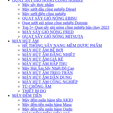
QUẠT SẤY GIÓ NÓNG CÔNG NGHIỆP
Máy sấy thực phẩm
Máy sưởi dầu công nghiệp Diesel
Máy sưởi điện công nghiệp
QUẠT SẤY GIÓ NÓNG EBISU
Quạt sưởi gió nóng công nghiệp Dorosin
Top 5+ Quạt sấy gió nóng công nghiệp bán chạy 2023
MÁY SẤY GIÓ NÓNG FRED
QUẠT SẤY GIÓ NÓNG MITSUTA
MÁY HÚT ẨM
HỆ THỐNG SẤY NANG MỀM DƯỢC PHẨM
MÁY HÚT ẨM BỂ BƠI
MÁY HÚT ẨM ĐẲNG NHIỆT
MÁY HÚT ẨM GIÁ RẺ
MÁY HÚT ẨM HẤP THỤ
Máy Hút Ẩm Sấy Nhiệt Độ Cao
MÁY HÚT ẨM TREO TRẦN
MÁY HÚT ẨM DÂN DỤNG
MÁY HÚT ẨM CÔNG NGHIỆP
TỦ CHỐNG ẨM
THIẾT BỊ ĐO
MÁY ĐẾM TIỀN
Máy đếm ngân hàng tiền AKIO
Máy đếm tiền ngân hàng Masu
Máy đếm tiền ngân hàng Oudis