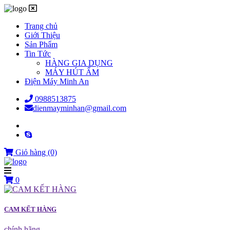
Trang chủ
Giới Thiệu
Sản Phẩm
Tin Tức
HÀNG GIA DỤNG
MÁY HÚT ẨM
Điện Máy Minh An
0988513875
dienmayminhan@gmail.com
Giỏ hàng
(0)
0
CAM KẾT HÀNG
chính hãng