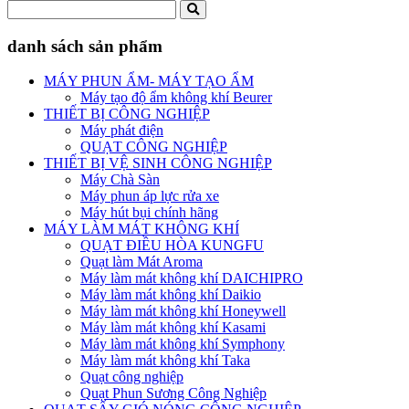
danh sách sản phẩm
MÁY PHUN ẨM- MÁY TẠO ẨM
Máy tạo độ ẩm không khí Beurer
THIẾT BỊ CÔNG NGHIỆP
Máy phát điện
QUẠT CÔNG NGHIỆP
THIẾT BỊ VỆ SINH CÔNG NGHIỆP
Máy Chà Sàn
Máy phun áp lực rửa xe
Máy hút bụi chính hãng
MÁY LÀM MÁT KHÔNG KHÍ
QUẠT ĐIỀU HÒA KUNGFU
Quạt làm Mát Aroma
Máy làm mát không khí DAICHIPRO
Máy làm mát không khí Daikio
Máy làm mát không khí Honeywell
Máy làm mát không khí Kasami
Máy làm mát không khí Symphony
Máy làm mát không khí Taka
Quạt công nghiệp
Quạt Phun Sương Công Nghiệp