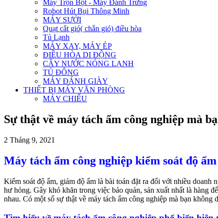
Máy Trộn Bột - Máy Đánh Trứng
Robot Hút Bụi Thông Minh
MÁY SƯỞI
Quạt cắt gió( chắn gió) điều hòa
Tủ Lạnh
MÁY XAY, MÁY ÉP
ĐIỀU HÒA DI ĐỘNG
CÂY NƯỚC NÓNG LẠNH
TỦ ĐÔNG
MÁY ĐÁNH GIÀY
THIẾT BỊ MÁY VĂN PHÒNG
MÁY CHIẾU
Sự thật về máy tách ẩm công nghiệp mà b
2 Tháng 9, 2021
Máy tách ẩm công nghiệp kiểm soát độ ẩm 
Kiểm soát độ ẩm, giảm độ ẩm là bài toán đặt ra đối với nhiều doanh
hư hỏng. Gây khó khăn trong việc bảo quản, sản xuất nhất là hàng 
nhau. Có một số sự thật về máy tách ẩm công nghiệp mà bạn không dá
Tìm hiểu về máy tách ẩm công nghiệp phổ biến hiện 