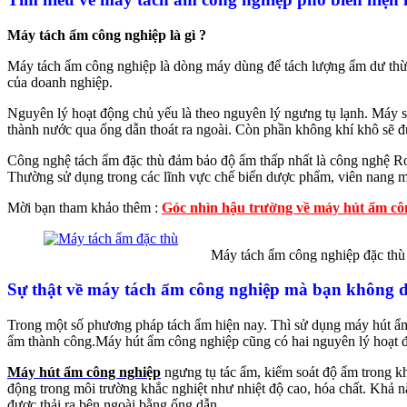
Máy tách ẩm công nghiệp là gì ?
Máy tách ẩm công nghiệp là dòng máy dùng để tách lượng ẩm dư thừa
của doanh nghiệp.
Nguyên lý hoạt động chủ yếu là theo nguyên lý ngưng tụ lạnh. Máy 
thành nước qua ống dẫn thoát ra ngoài. Còn phần không khí khô sẽ đư
Công nghệ tách ẩm đặc thù đảm bảo độ ẩm thấp nhất là công nghệ Rot
Thường sử dụng trong các lĩnh vực chế biến dược phẩm, viên nang m
Mời bạn tham khảo thêm :
Góc nhìn hậu trường về máy hút ẩm c
Máy tách ẩm công nghiệp đặc thù
Sự thật về máy tách ẩm công nghiệp mà bạn không 
Trong một số phương pháp tách ẩm hiện nay. Thì sử dụng máy hút ẩm
ẩm thành công.Máy hút ẩm công nghiệp cũng có hai nguyên lý hoạt 
Máy hút ẩm công nghiệp
ngưng tụ tác ẩm, kiểm soát độ ẩm trong kh
động trong môi trường khắc nghiệt như nhiệt độ cao, hóa chất. Khả
được thải ra bên ngoài bằng ống dẫn.