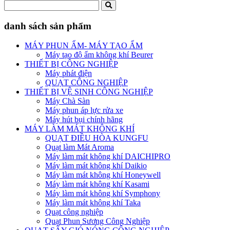
danh sách sản phẩm
MÁY PHUN ẨM- MÁY TẠO ẨM
Máy tạo độ ẩm không khí Beurer
THIẾT BỊ CÔNG NGHIỆP
Máy phát điện
QUẠT CÔNG NGHIỆP
THIẾT BỊ VỆ SINH CÔNG NGHIỆP
Máy Chà Sàn
Máy phun áp lực rửa xe
Máy hút bụi chính hãng
MÁY LÀM MÁT KHÔNG KHÍ
QUẠT ĐIỀU HÒA KUNGFU
Quạt làm Mát Aroma
Máy làm mát không khí DAICHIPRO
Máy làm mát không khí Daikio
Máy làm mát không khí Honeywell
Máy làm mát không khí Kasami
Máy làm mát không khí Symphony
Máy làm mát không khí Taka
Quạt công nghiệp
Quạt Phun Sương Công Nghiệp