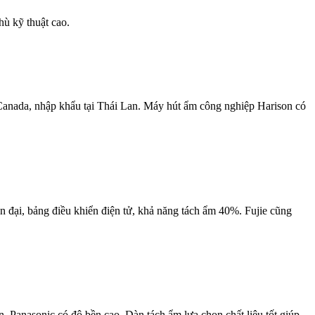
hù kỹ thuật cao.
 Canada, nhập khẩu tại Thái Lan. Máy hút ẩm công nghiệp Harison có
 đại, bảng điều khiển điện tử, khả năng tách ẩm 40%. Fujie cũng
Panasonic có độ bền cao. Dàn tách ẩm lựa chọn chất liệu tốt giúp