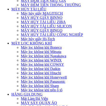
MÁY ĐẾM TIỀN SIÊU GIẢ
MÁY ĐẾM TIỀN THÔNG THƯỜNG
MÁY HỦY TÀI LIỆU
Máy hủy giấy MAGITECH
MÁY HỦY GIẤY BINNO
MÁY HỦY TÀI LIỆU ZIBA
MÁY HỦY TÀI LIỆU SILICON
MÁY HỦY GIẤY BINGO
MÁY HỦY TÀI LIỆU CÔNG NGHIỆP
Máy hủy giấy Hi-Tech
MÁY LỌC KHÔNG KHÍ
Máy lọc không khí Boneco
Máy lọc không khí Mitsuta
Máy lọc không khí Nagakawa
Máy lọc không khí WINIX
Máy lọc không khí COWAY
Máy lọc không khí Daikin
Máy lọc không khí Hitachi
Máy lọc không khí Honeywell
Máy lọc không khí Panasonic
Máy lọc không khí Sharp
Máy lọc không khí trên ô tô
HÀNG GIA DỤNG
Mát Làm Đá Viên
MÁY SẤY QUẦN ÁO