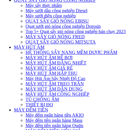
QUẠT SẤY GIÓ NÓNG CÔNG NGHIỆP
Máy sấy thực phẩm
Máy sưởi dầu công nghiệp Diesel
Máy sưởi điện công nghiệp
QUẠT SẤY GIÓ NÓNG EBISU
Quạt sưởi gió nóng công nghiệp Dorosin
Top 5+ Quạt sấy gió nóng công nghiệp bán chạy 2023
MÁY SẤY GIÓ NÓNG FRED
QUẠT SẤY GIÓ NÓNG MITSUTA
MÁY HÚT ẨM
HỆ THỐNG SẤY NANG MỀM DƯỢC PHẨM
MÁY HÚT ẨM BỂ BƠI
MÁY HÚT ẨM ĐẲNG NHIỆT
MÁY HÚT ẨM GIÁ RẺ
MÁY HÚT ẨM HẤP THỤ
Máy Hút Ẩm Sấy Nhiệt Độ Cao
MÁY HÚT ẨM TREO TRẦN
MÁY HÚT ẨM DÂN DỤNG
MÁY HÚT ẨM CÔNG NGHIỆP
TỦ CHỐNG ẨM
THIẾT BỊ ĐO
MÁY ĐẾM TIỀN
Máy đếm ngân hàng tiền AKIO
Máy đếm tiền ngân hàng Masu
Máy đếm tiền ngân hàng Oudis