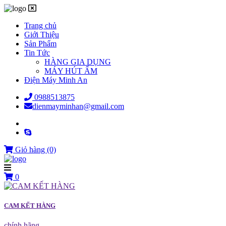
Trang chủ
Giới Thiệu
Sản Phẩm
Tin Tức
HÀNG GIA DỤNG
MÁY HÚT ẨM
Điện Máy Minh An
0988513875
dienmayminhan@gmail.com
Giỏ hàng
(0)
0
CAM KẾT HÀNG
chính hãng