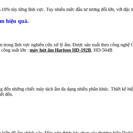
-10% tùy từng lĩnh vực. Tuy nhiên mức đầu tư tương đối lớn, với đặc t
m hiệu quả.
ăm trong lĩnh vực nghiên cứu xử lý ẩm. Được sản xuất theo công nghệ
 công suất lớn :
máy hút ẩm Harison HD-192B
, HD-504B
 đến những chiếc máy tách ẩm đa dạng nhiều phân khúc. Thiết kế hiện
iết đến.
iến độ ẩm chính xác. Máy nén được lựa chọn của thương hiệu Daikin, 