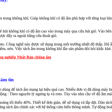
 trong không khí. Giúp không khí có độ ẩm phù hợp với từng loại hì
sẽ hút không khí có độ ẩm cao vào trong máy qua cửa hút gió. Vào bên
ợc đẩy ra ngoài bằng cửa thoát gió.
o. Công nghệ này được sử dụng trong môi trường nhiệt độ thấp. Độ ẩm
ềm, nén. Việc tách ẩm trong không khí lẫn sản phẩm đòi hòi khắc khé.
ông nghiệp Nhật Bản chống ẩm
dám tin
 dùng để tách ẩm mang lại hiệu quả cao. Nhiều đơn vị đã dùng máy h
động : Theo nguyên lý ngưng tụ và roto. Tùy vào nhu cầu về độ ẩm m
oảng tối thiếu 40%. Thiết kế đơn giản, dễ sử dụng và lắp đặt. Dàn tác
 năng tách ẩm chính xác với hệ thống cảm biến thông mình. Tự động h