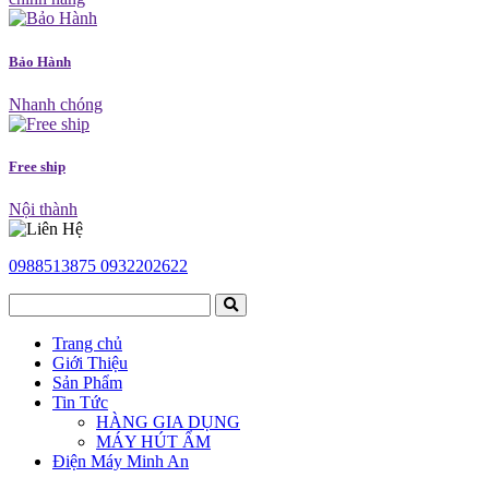
Bảo Hành
Nhanh chóng
Free ship
Nội thành
0988513875
0932202622
Trang chủ
Giới Thiệu
Sản Phẩm
Tin Tức
HÀNG GIA DỤNG
MÁY HÚT ẨM
Điện Máy Minh An