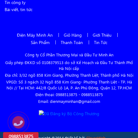
Tin công ty
Bài viết, tin tức
Điện Máy Minh An
Giỏ Hàng
Giới Thiệu
Sản Phẩm
Thanh Toán
Tin Tức
Công ty Cổ Phần Thương Mại và Đầu Tư Minh An
Giấy phép ĐKKD số 0108379513 do sở Kế Hoạch và Đầu Tư Thành Phố
Hà Nội cấp
Địa chỉ: 3/32 ngõ 858 Kim Giang, Phường Thanh Liệt, Thành phố Hà Nội
VPGD: Số 3 ngách 32 Ngõ 858 Kim Giang- Phường Thanh Liệt - TP. Hà
Nội // Tại HCM: 442/8 Quốc Lộ 1A, P. An Phú Đông, Quận 12, TP.HCM
Điện thoại:
0988513875
-
0988513875
Email: dienmayminhan@gmail.com
0988513875
Copyright ©2014 thiết kế bởi
CleverWeb