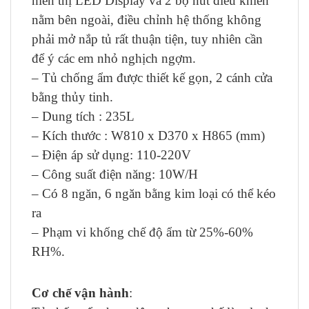
hiển thị LED Display và 2 bộ nút điều khiển
nằm bên ngoài, điều chỉnh hệ thống không
phải mở nắp tủ rất thuận tiện, tuy nhiên cần
để ý các em nhỏ nghịch ngợm.
– Tủ chống ẩm được thiết kế gọn, 2 cánh cửa
bằng thủy tinh.
– Dung tích : 235L
– Kích thước : W810 x D370 x H865 (mm)
– Điện áp sử dụng: 110-220V
– Công suất điện năng: 10W/H
– Có 8 ngăn, 6 ngăn bằng kim loại có thể kéo
ra
– Phạm vi khống chế độ ẩm từ 25%-60%
RH%.
Cơ chế vận hành
: